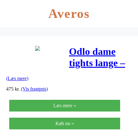
Averos
Odlo dame
tights lange –
SLIQ
(Læs mere)
ACTIVE RUN
475
kr.
(Vis fragtpris)
– Sort
Læs mere »
Køb nu »