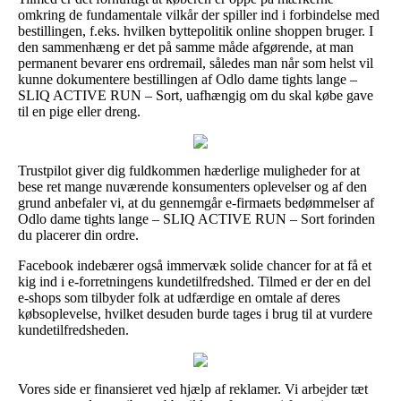
omkring de fundamentale vilkår der spiller ind i forbindelse med
bestillingen, f.eks. hvilken byttepolitik online shoppen bruger. I
den sammenhæng er det på samme måde afgørende, at man
permanent bevarer ens ordremail, således man når som helst vil
kunne dokumentere bestillingen af Odlo dame tights lange –
SLIQ ACTIVE RUN – Sort, uafhængig om du skal købe gave
til en pige eller dreng.
Trustpilot giver dig fuldkommen hæderlige muligheder for at
bese ret mange nuværende konsumenters oplevelser og af den
grund anbefaler vi, at du gennemgår e-firmaets bedømmelser af
Odlo dame tights lange – SLIQ ACTIVE RUN – Sort forinden
du placerer din ordre.
Facebook indebærer også immervæk solide chancer for at få et
kig ind i e-forretningens kundetilfredshed. Tilmed er der en del
e-shops som tilbyder folk at udfærdige en omtale af deres
købsoplevelse, hvilket desuden burde tages i brug til at vurdere
kundetilfredsheden.
Vores side er finansieret ved hjælp af reklamer. Vi arbejder tæt