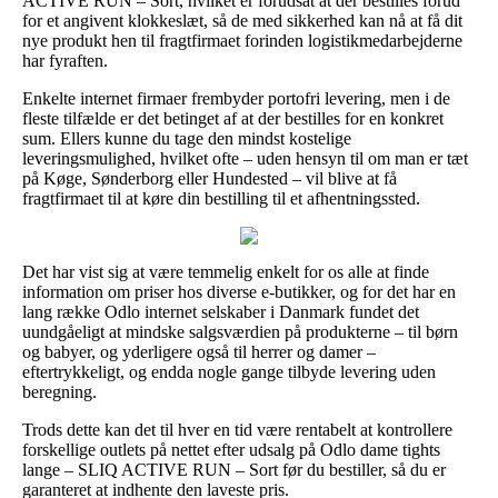
ACTIVE RUN – Sort, hvilket er forudsat at der bestilles forud
for et angivent klokkeslæt, så de med sikkerhed kan nå at få dit
nye produkt hen til fragtfirmaet forinden logistikmedarbejderne
har fyraften.
Enkelte internet firmaer frembyder portofri levering, men i de
fleste tilfælde er det betinget af at der bestilles for en konkret
sum. Ellers kunne du tage den mindst kostelige
leveringsmulighed, hvilket ofte – uden hensyn til om man er tæt
på Køge, Sønderborg eller Hundested – vil blive at få
fragtfirmaet til at køre din bestilling til et afhentningssted.
Det har vist sig at være temmelig enkelt for os alle at finde
information om priser hos diverse e-butikker, og for det har en
lang række Odlo internet selskaber i Danmark fundet det
uundgåeligt at mindske salgsværdien på produkterne – til børn
og babyer, og yderligere også til herrer og damer –
eftertrykkeligt, og endda nogle gange tilbyde levering uden
beregning.
Trods dette kan det til hver en tid være rentabelt at kontrollere
forskellige outlets på nettet efter udsalg på Odlo dame tights
lange – SLIQ ACTIVE RUN – Sort før du bestiller, så du er
garanteret at indhente den laveste pris.