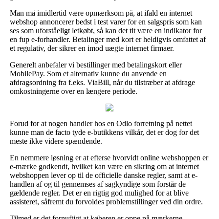
Man må imidlertid være opmærksom på, at ifald en internet
webshop annoncerer bedst i test varer for en salgspris som kan
ses som uforståeligt letkøbt, så kan det tit være en indikator for
en fup e-forhandler. Betalinger med kort er heldigvis omfattet af
et regulativ, der sikrer en imod uægte internet firmaer.
Generelt anbefaler vi bestillinger med betalingskort eller
MobilePay. Som et alternativ kunne du anvende en
afdragsordning fra f.eks. ViaBill, når du tilstræber at afdrage
omkostningerne over en længere periode.
Forud for at nogen handler hos en Odlo forretning på nettet
kunne man de facto tyde e-butikkens vilkår, det er dog for det
meste ikke videre spændende.
En nemmere løsning er at efterse hvorvidt online webshoppen er
e-mærke godkendt, hvilket kan være en sikring om at internet
webshoppen lever op til de officielle danske regler, samt at e-
handlen af og til gennemses af sagkyndige som forstår de
gældende regler. Det er en rigtig god mulighed for at blive
assisteret, såfremt du forvoldes problemstillinger ved din ordre.
Tilmed er det fornuftigt at køberen er oppe på mærkerne