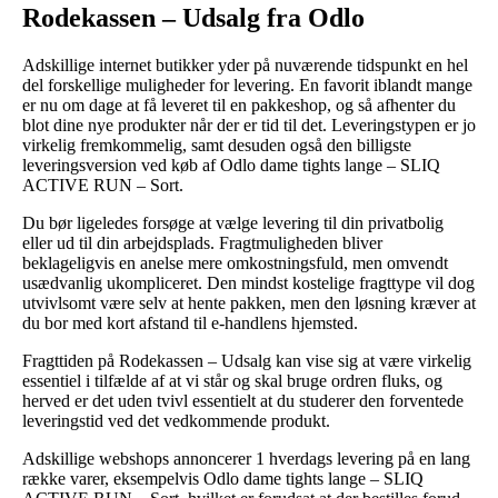
Rodekassen – Udsalg fra Odlo
Adskillige internet butikker yder på nuværende tidspunkt en hel
del forskellige muligheder for levering. En favorit iblandt mange
er nu om dage at få leveret til en pakkeshop, og så afhenter du
blot dine nye produkter når der er tid til det. Leveringstypen er jo
virkelig fremkommelig, samt desuden også den billigste
leveringsversion ved køb af Odlo dame tights lange – SLIQ
ACTIVE RUN – Sort.
Du bør ligeledes forsøge at vælge levering til din privatbolig
eller ud til din arbejdsplads. Fragtmuligheden bliver
beklageligvis en anelse mere omkostningsfuld, men omvendt
usædvanlig ukompliceret. Den mindst kostelige fragttype vil dog
utvivlsomt være selv at hente pakken, men den løsning kræver at
du bor med kort afstand til e-handlens hjemsted.
Fragttiden på Rodekassen – Udsalg kan vise sig at være virkelig
essentiel i tilfælde af at vi står og skal bruge ordren fluks, og
herved er det uden tvivl essentielt at du studerer den forventede
leveringstid ved det vedkommende produkt.
Adskillige webshops annoncerer 1 hverdags levering på en lang
række varer, eksempelvis Odlo dame tights lange – SLIQ