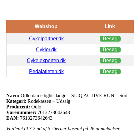
Webshop
Link
Cykelpartner.dk
Besøg
Cykler.dk
Besøg
Cykelexperten.dk
Besøg
Pedalatleten.dk
Besøg
Navn:
Odlo dame tights lange – SLIQ ACTIVE RUN – Sort
Kategori:
Rodekassen – Udsalg
Producent:
Odlo
Varenummer:
7613273642643
EAN:
7613273642643
Vurderet til
3.7
ud af 5 stjerner baseret på
26
anmeldelser