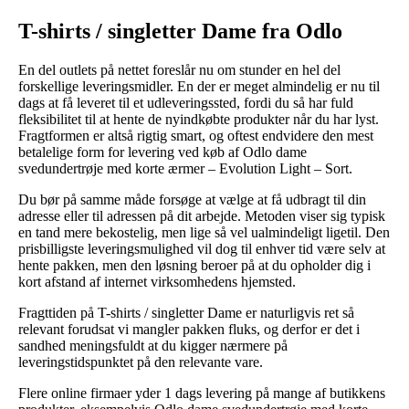
T-shirts / singletter Dame fra Odlo
En del outlets på nettet foreslår nu om stunder en hel del
forskellige leveringsmidler. En der er meget almindelig er nu til
dags at få leveret til et udleveringssted, fordi du så har fuld
fleksibilitet til at hente de nyindkøbte produkter når du har lyst.
Fragtformen er altså rigtig smart, og oftest endvidere den mest
betalelige form for levering ved køb af Odlo dame
svedundertrøje med korte ærmer – Evolution Light – Sort.
Du bør på samme måde forsøge at vælge at få udbragt til din
adresse eller til adressen på dit arbejde. Metoden viser sig typisk
en tand mere bekostelig, men lige så vel ualmindeligt ligetil. Den
prisbilligste leveringsmulighed vil dog til enhver tid være selv at
hente pakken, men den løsning beroer på at du opholder dig i
kort afstand af internet virksomhedens hjemsted.
Fragttiden på T-shirts / singletter Dame er naturligvis ret så
relevant forudsat vi mangler pakken fluks, og derfor er det i
sandhed meningsfuldt at du kigger nærmere på
leveringstidspunktet på den relevante vare.
Flere online firmaer yder 1 dags levering på mange af butikkens