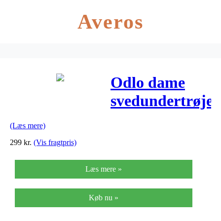
Averos
Odlo dame
svedundertrøje
med korte
(Læs mere)
ærmer –
299
kr.
(Vis fragtpris)
Evolution
Læs mere »
Light – Sort
Køb nu »