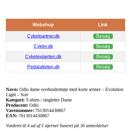
Webshop
Link
Cykelpartner.dk
Besøg
Cykler.dk
Besøg
Cykelexperten.dk
Besøg
Pedalatleten.dk
Besøg
Navn:
Odlo dame svedundertrøje med korte ærmer – Evolution
Light – Sort
Kategori:
T-shirts / singletter Dame
Producent:
Odlo
Varenummer:
7613014430867
EAN:
7613014430867
Vurderet til
4
ud af 5 stjerner baseret på
36
anmeldelser