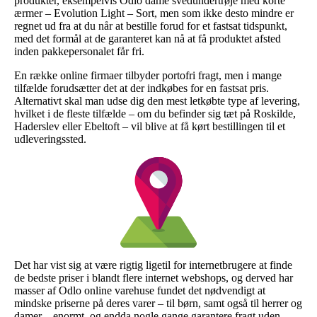
produkter, eksempelvis Odlo dame svedundertrøje med korte
ærmer – Evolution Light – Sort, men som ikke desto mindre er
regnet ud fra at du når at bestille forud for et fastsat tidspunkt,
med det formål at de garanteret kan nå at få produktet afsted
inden pakkepersonalet får fri.
En række online firmaer tilbyder portofri fragt, men i mange
tilfælde forudsætter det at der indkøbes for en fastsat pris.
Alternativt skal man udse dig den mest letkøbte type af levering,
hvilket i de fleste tilfælde – om du befinder sig tæt på Roskilde,
Haderslev eller Ebeltoft – vil blive at få kørt bestillingen til et
udleveringssted.
Det har vist sig at være rigtig ligetil for internetbrugere at finde
de bedste priser i blandt flere internet webshops, og derved har
masser af Odlo online varehuse fundet det nødvendigt at
mindske priserne på deres varer – til børn, samt også til herrer og
damer – enormt, og endda nogle gange garantere fragt uden