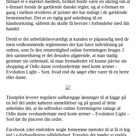
firmaet er e-mærket medlem, hvilket burde være en sikring om at
e-firmaet forstår de gældende danske regler, og at e-firmaet en
gang i mellem revideres af jurister der har indsigt i de gældende
bestemmelser. Det er en rigtig god anledning til en
håndsrækning, såfremt du skulle få besvær i forbindelse med din
handel.
Dertil er det anbefalelsesværdigt at kunden er påpasselig med de
mest vedkommende reglementer der kan have indvirkning på
ordren, som fx den returrettighed online forretningen bruger. I
den sammenhæng er det desuden afgørende, at man stadig
gemmer sin ordremail, så man fremadrettet vil kunne påvise sin
shopping af Odlo dame svedundertrøje med korte ærmer –
Evolution Light – Sort, hvad end du søger efter varer til en herre
eller dame.
Trustpilot leverer regulære uafhængige løsninger til at kigge på
en hel del andre køberes anmeldelser og på grund af dette
anbefales det, at du udforsker online forretningens ratings af
Odlo dame svedundertrøje med korte ærmer – Evolution Light –
Sort før du placerer din ordre.
Facebook yder endvidere nogle fornemme metoder til at få et kig
ind i e-forhandlerens pålidelighed. Foruden det møder vi endda