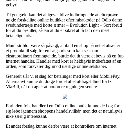
gebyr.
Til gengæld kan det alligevel blive indbringende at efterprøve
nogle forskellige online butikker efter rabatkoder på Odlo dame
svedundertrøje med korte ærmer – Evolution Light – Sort forud
for at du bestiller, sådan at du er sikret at få fat i den mest
betalelige pris.
Man bør blot være så påvagt, at ifald en shop på nettet afsætter
et produkt til salg for en salgspris som kan ses som
ekstraordinært fremragende, burde det tit være et bevis på en fup
internet handler. Handler med kort er heldigvis indbefattet af en
orden, som forsvarer dig imod uærlige online selskaber.
Generelt slår vi et slag for betalinger med kort eller MobilePay.
Alternativt kunne du drage fordel af et afdragstilbud fra fx
ViaBill, når du agter at honorere regningen senere.
Forinden folk handler i en Odlo online butik kunne de i og for
sig løbe igennem shoppens handelsvilkår, men det er naturligvis
ikke særlig interessant.
Et andet forslag kunne derfor være at kontrollere om internet