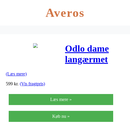
Averos
Odlo dame
langærmet
svedtrøje –
(Læs mere)
Crew Neck
599
kr.
(Vis fragtpris)
Evolution
Læs mere »
Warm – Sort
Køb nu »