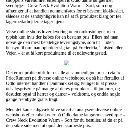
shoppens varenumre, eksempelvis Odlo dame langærmet
svedtrøje – Crew Neck Evolution Warm – Sort, som dog
afhænger af at handlen gemmenføres før et bestemt klokkeslæt,
således at de sandsynligvis kan nå at få produktet klargjort før
lagermedarbejderne tager hjem.
Visse online shops lover levering uden omkostninger, men
typisk kun hvis der købes for en bestemt pris. Ellers må man
udvælge den mest betalelige leveringstype, som tit – uden
hensyn til om man opholder sig tæt på Fredericia, Thisted eller
Vejen – er at få kørt produkterne til et udleveringssted.
Det er ret problemfrit for os alle at sammenligne priser (via fx
PriceRunner) på diverse online webshops, og så har flertallet af
Odlo internet handler i Danmark set sig tvunget til at presse
udsalgspriserne på mange af deres produkter – til juniorer, og
desuden også til herrer og damer – voldsomt, og endda nogle
gange frembyde gratis fragt.
Men det kan stadigvæk blive smart at analysere diverse online
webshops efter rabatkoder på Odlo dame langærmet svedtrøje –
Crew Neck Evolution Warm – Sort før du bestiller, så du er på
den sikre side med at opnå den skarpeste pris.