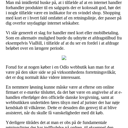
Man må imidlertid huske på, at i tilfælde af at en internet handler
forhandler produkter til en salgspris der er kolossalt god, bør det
i nogle tilfælde være en indikator for en svindel shop. Shopping
med kort er i hvert fald omfattet af en retningslinje, der passer på
dig overfor snydagtige internet selskaber.
Vi slår generelt et slag for handler med kort eller mobilbetaling.
Som en alternativ mulighed burde du udnytte et afdragstilbud fra
eksempelvis ViaBill, i tilfælde af at du ser en fordel i at afdrage
beløbet over en længere periode.
Forud for at nogen køber i en Odlo webbutik kan man for at
være på den sikre side se på virksomhedens forretningsvilkår,
det er dog normalt ikke videre interessant.
En nemmere løsning kunne måske være at efterse om online
firmaet er e-mærke tilsluttet, da det bør være en angivelse af at e-
handlen efterfølger den officielle danske lovgivning, samt at
webbutikken undertiden føres tilsyn med af jurister der har nøje
kendskab til vilkårene. Dette er desuden din genvej til at blive
assisteret, når du skulle få vanskeligheder med dit køb.
Yderligere tilrådes det at man er obs på de fundamentale
retningslinjer der har indflydelse på ordren, til eksempel den