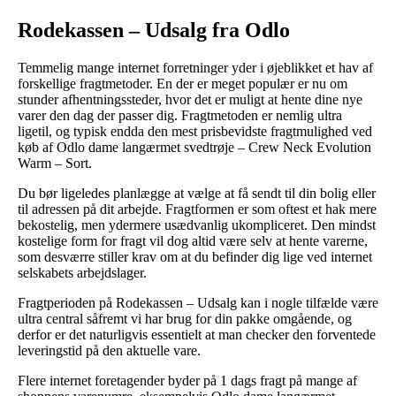
Rodekassen – Udsalg fra Odlo
Temmelig mange internet forretninger yder i øjeblikket et hav af
forskellige fragtmetoder. En der er meget populær er nu om
stunder afhentningssteder, hvor det er muligt at hente dine nye
varer den dag der passer dig. Fragtmetoden er nemlig ultra
ligetil, og typisk endda den mest prisbevidste fragtmulighed ved
køb af Odlo dame langærmet svedtrøje – Crew Neck Evolution
Warm – Sort.
Du bør ligeledes planlægge at vælge at få sendt til din bolig eller
til adressen på dit arbejde. Fragtformen er som oftest et hak mere
bekostelig, men ydermere usædvanlig ukompliceret. Den mindst
kostelige form for fragt vil dog altid være selv at hente varerne,
som desværre stiller krav om at du befinder dig lige ved internet
selskabets arbejdslager.
Fragtperioden på Rodekassen – Udsalg kan i nogle tilfælde være
ultra central såfremt vi har brug for din pakke omgående, og
derfor er det naturligvis essentielt at man checker den forventede
leveringstid på den aktuelle vare.
Flere internet foretagender byder på 1 dags fragt på mange af