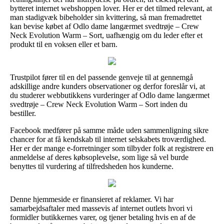
bytteret internet webshoppen lover. Her er det tilmed relevant, at
man stadigvæk bibeholder sin kvittering, så man fremadrettet
kan bevise købet af Odlo dame langærmet svedtrøje – Crew
Neck Evolution Warm – Sort, uafhængig om du leder efter et
produkt til en voksen eller et barn.
Trustpilot fører til en del passende genveje til at gennemgå
adskillige andre kunders observationer og derfor foreslår vi, at
du studerer webbutikkens vurderinger af Odlo dame langærmet
svedtrøje – Crew Neck Evolution Warm – Sort inden du
bestiller.
Facebook medfører på samme måde uden sammenligning sikre
chancer for at få kendskab til internet selskabets troværdighed.
Her er der mange e-forretninger som tilbyder folk at registrere en
anmeldelse af deres købsoplevelse, som lige så vel burde
benyttes til vurdering af tilfredsheden hos kunderne.
Denne hjemmeside er finansieret af reklamer. Vi har
samarbejdsaftaler med massevis af internet outlets hvori vi
formidler butikkernes varer, og tjener betaling hvis en af de