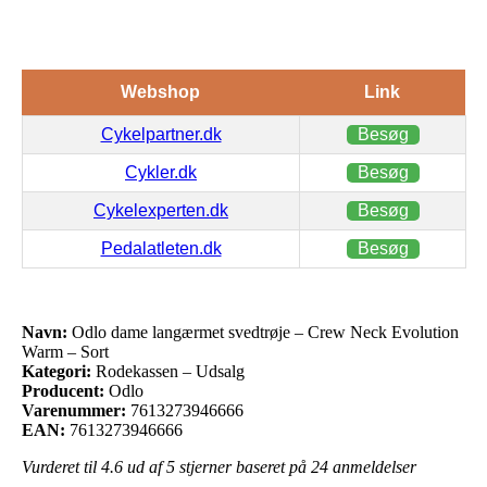
Webshop
Link
Cykelpartner.dk
Besøg
Cykler.dk
Besøg
Cykelexperten.dk
Besøg
Pedalatleten.dk
Besøg
Navn:
Odlo dame langærmet svedtrøje – Crew Neck Evolution
Warm – Sort
Kategori:
Rodekassen – Udsalg
Producent:
Odlo
Varenummer:
7613273946666
EAN:
7613273946666
Vurderet til
4.6
ud af 5 stjerner baseret på
24
anmeldelser