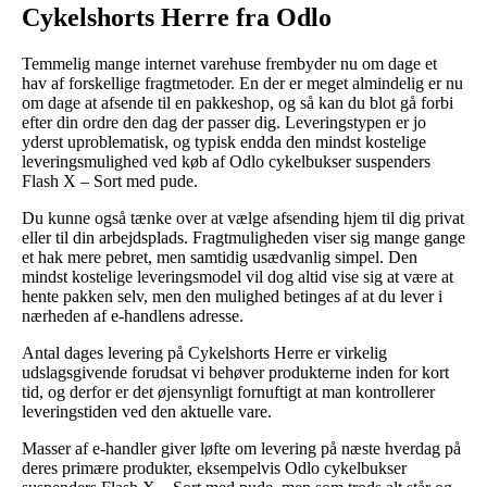
Cykelshorts Herre fra Odlo
Temmelig mange internet varehuse frembyder nu om dage et
hav af forskellige fragtmetoder. En der er meget almindelig er nu
om dage at afsende til en pakkeshop, og så kan du blot gå forbi
efter din ordre den dag der passer dig. Leveringstypen er jo
yderst uproblematisk, og typisk endda den mindst kostelige
leveringsmulighed ved køb af Odlo cykelbukser suspenders
Flash X – Sort med pude.
Du kunne også tænke over at vælge afsending hjem til dig privat
eller til din arbejdsplads. Fragtmuligheden viser sig mange gange
et hak mere pebret, men samtidig usædvanlig simpel. Den
mindst kostelige leveringsmodel vil dog altid vise sig at være at
hente pakken selv, men den mulighed betinges af at du lever i
nærheden af e-handlens adresse.
Antal dages levering på Cykelshorts Herre er virkelig
udslagsgivende forudsat vi behøver produkterne inden for kort
tid, og derfor er det øjensynligt fornuftigt at man kontrollerer
leveringstiden ved den aktuelle vare.
Masser af e-handler giver løfte om levering på næste hverdag på
deres primære produkter, eksempelvis Odlo cykelbukser