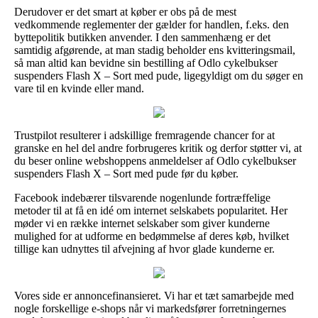
Derudover er det smart at køber er obs på de mest
vedkommende reglementer der gælder for handlen, f.eks. den
byttepolitik butikken anvender. I den sammenhæng er det
samtidig afgørende, at man stadig beholder ens kvitteringsmail,
så man altid kan bevidne sin bestilling af Odlo cykelbukser
suspenders Flash X – Sort med pude, ligegyldigt om du søger en
vare til en kvinde eller mand.
Trustpilot resulterer i adskillige fremragende chancer for at
granske en hel del andre forbrugeres kritik og derfor støtter vi, at
du beser online webshoppens anmeldelser af Odlo cykelbukser
suspenders Flash X – Sort med pude før du køber.
Facebook indebærer tilsvarende nogenlunde fortræffelige
metoder til at få en idé om internet selskabets popularitet. Her
møder vi en række internet selskaber som giver kunderne
mulighed for at udforme en bedømmelse af deres køb, hvilket
tillige kan udnyttes til afvejning af hvor glade kunderne er.
Vores side er annoncefinansieret. Vi har et tæt samarbejde med
nogle forskellige e-shops når vi markedsfører forretningernes