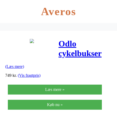
Averos
Odlo
cykelbukser
suspenders
(Læs mere)
Flash X – Sort
749
kr.
(Vis fragtpris)
med pude
Læs mere »
Køb nu »