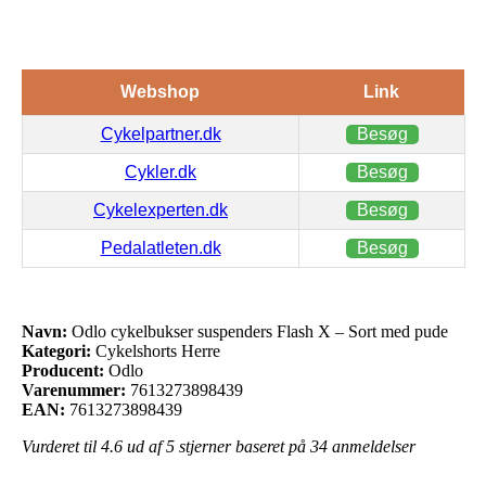
Webshop
Link
Cykelpartner.dk
Besøg
Cykler.dk
Besøg
Cykelexperten.dk
Besøg
Pedalatleten.dk
Besøg
Navn:
Odlo cykelbukser suspenders Flash X – Sort med pude
Kategori:
Cykelshorts Herre
Producent:
Odlo
Varenummer:
7613273898439
EAN:
7613273898439
Vurderet til
4.6
ud af 5 stjerner baseret på
34
anmeldelser