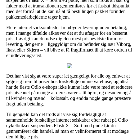
suspenders Flash X – Sort med pude, men som trods alt står og
falder med at transaktionen gennemføres før et fastsat tidspunkt,
med det formål at de kan nå at få bestillingen pakket forinden
pakkemedarbejderne tager hjem.
Flere internet virksomheder frembyder levering uden betaling,
men i mange tilfælde afkræver det at du aftager for en bestemt
pris. I øvrigt kan du udse dig den mest prisbevidste form for
levering, der gerne – ligegyldigt om du befinder sig nær Viborg,
Ikast eller Skjern – vil blive at få fragtfirmaet til at køre ordren til
et udleveringssted.
Det har vist sig at være super let gængeligt for alle og enhver at
søge sig frem til priser hos forskellige online varehuse, og altså
har de fleste Odlo e-shops ikke kunne lade være med at reducere
prisniveauet på mange af deres varer – til børn, og desuden også
til kvinder og mænd – kolossalt, og endda nogle gange præstere
fragt uden betaling.
Til gengæld kan det trods alt vise sig fordelagtigt at
sammenholde forskellige internet selskaber efter rabat på Odlo
cykelbukser suspenders Flash X – Sort med pude før du
gennemfører din handel, så man er velinformeret til at modtage
den billigste pris.