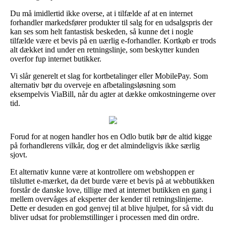
Du må imidlertid ikke overse, at i tilfælde af at en internet
forhandler markedsfører produkter til salg for en udsalgspris der
kan ses som helt fantastisk beskeden, så kunne det i nogle
tilfælde være et bevis på en uærlig e-forhandler. Kortkøb er trods
alt dækket ind under en retningslinje, som beskytter kunden
overfor fup internet butikker.
Vi slår generelt et slag for kortbetalinger eller MobilePay. Som
alternativ bør du overveje en afbetalingsløsning som
eksempelvis ViaBill, når du agter at dække omkostningerne over
tid.
Forud for at nogen handler hos en Odlo butik bør de altid kigge
på forhandlerens vilkår, dog er det almindeligvis ikke særlig
sjovt.
Et alternativ kunne være at kontrollere om webshoppen er
tilsluttet e-mærket, da det burde være et bevis på at webbutikken
forstår de danske love, tillige med at internet butikken en gang i
mellem overvåges af eksperter der kender til retningslinjerne.
Dette er desuden en god genvej til at blive hjulpet, for så vidt du
bliver udsat for problemstillinger i processen med din ordre.