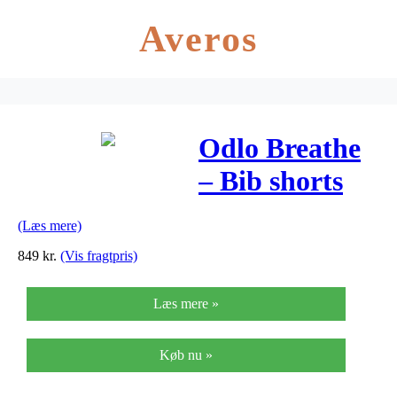
Averos
Odlo Breathe
– Bib shorts
med pude –
(Læs mere)
Sort/hvid
849
kr.
(Vis fragtpris)
Læs mere »
Køb nu »