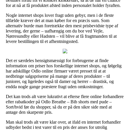
bestilles forud for et konkret klokkeslæt, så at de har en chance
for at nå at få produktet afsted inden personalet holder fyraften.
Nogle internet shops lover fragt uden gebyr, men i de fleste
tilfælde kræver det at man køber for en præcis sum. Som
alternativ burde man foretrække den mest prisbevidste type af
levering, der gerne – uafhængig om du bor ved Vejle,
Nørresundby eller Hadsten – vil blive at få fragtmanden til at
levere bestillingen til et afhentningssted.
Det er særdeles hensigtsmæssigt for forbrugerne at finde
information om priser hos forskellige internet shops, og følgelig
har adskillige Odlo online firmaer været presset til at at
nedbringe salgspriserne på mange af deres produkter – til
juniorer, og ligeledes også til damer og herrer – drastisk, og
endda nogle gange præstere fragt uden omkostninger.
Det kan trods alt være lukrativt at efterse flere online forhandlere
efter rabatkoder på Odlo Breathe – Bib shorts med pude –
Sort/hvid før du shopper, så du er på den sikre side med at
antage den skarpeste pris.
Man skal trods alt være klar over, at ifald en internet forhandler
udbyder bedst i test varer til en pris der anses for utrolig