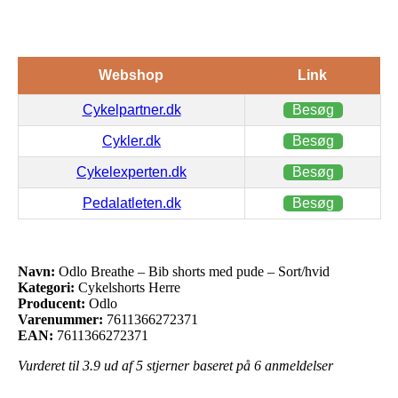
Webshop
Link
Cykelpartner.dk
Besøg
Cykler.dk
Besøg
Cykelexperten.dk
Besøg
Pedalatleten.dk
Besøg
Navn:
Odlo Breathe – Bib shorts med pude – Sort/hvid
Kategori:
Cykelshorts Herre
Producent:
Odlo
Varenummer:
7611366272371
EAN:
7611366272371
Vurderet til
3.9
ud af 5 stjerner baseret på
6
anmeldelser