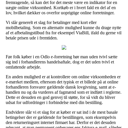
fremragende, så kan det for det meste være en indikator for en
uægte online virksomhed. Kortkøb er i hvert fald en del af en
lov, hvilket dækker os overfor uoprigtige online forretninger.
Vi slår generelt et slag for betalinger med kort eller
mobilbetaling. Som en alternativ mulighed kunne du drage nytte
af et afbetalingstilbud fra for eksempel ViaBill, ifald du gerne vil
betale prisen ude i fremtiden.
Før folk køber i en Odlo e-forretning bør man uden tvivl sætte
sig ind i forhandlerens handelsaftale, dog er det uden tvivl et
omfattende arbejde.
En anden mulighed er at kontrollere om online virksomheden er
e-mærket medlem, eftersom det typisk er et billede på at online
forhandleren forsvarer gældende dansk lovgivning, samt at e-
handlen nu og da vurderes af fagmænd som er indført i reglerne.
Dette er desuden en god genvej til støtte, for så vidt du bliver
udsat for udfordringer i forbindelse med din bestilling.
Endvidere slår vi et slag for at køber er sat ind i de mest basale
betingelser der er gældende for bestillingen, som eksempelvis
den returneringsret internet firmaet har. Derfor er det desuden
relevant, at man permanent opbevarer ens faktura e-mail, således