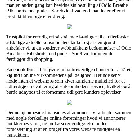
man en anden gang kan bevidne sin bestilling af Odlo Breathe –
Bib shorts med pude – Sort/hvid, hvad end man leder efter et
produkt til en pige eller dreng.
Trustpilot forærer dig ret så strålende løsninger til at efterforske
adskillige aktuelle konsumenters tanker og af den grund
anbefaler vi, at du sonderer webbutikkens bedømmelser af Odlo
Breathe – Bib shorts med pude – Sort/hvid forinden du
færdiggør din shopping.
Facebook fører til for øvrigt ultra troværdige chancer for at få et
kig ind i online virksomhedens pålidelighed. Herinde ser vi
nogle internet webshops som giver kunderne mulighed for at
udfærdige en evaluering af virksomhedens service, hvilket også
burde udnyttes til at fornemme tidligere kunders oplevelser.
Denne hjemmeside finansieres af annoncer. Vi arbejder sammen
med nogle forskellige online forretninger hvori vi annoncerer
butikkernes varer, og indkasserer godtgørelse under
forudsætning af at en bruger fra vores website fuldfører en
transaktion.