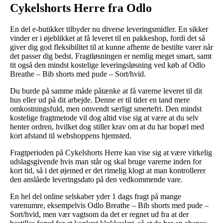
Cykelshorts Herre fra Odlo
En del e-butikker tilbyder nu diverse leveringsmidler. En sikker
vinder er i øjeblikket at få leveret til en pakkeshop, fordi det så
giver dig god fleksibilitet til at kunne afhente de bestilte varer når
det passer dig bedst. Fragtløsningen er nemlig meget smart, samt
tit også den mindst kostelige leveringsløsning ved køb af Odlo
Breathe – Bib shorts med pude – Sort/hvid.
Du burde på samme måde påtænke at få varerne leveret til dit
hus eller ud på dit arbejde. Denne er til tider en tand mere
omkostningsfuld, men omvendt særligt smertefri. Den mindst
kostelige fragtmetode vil dog altid vise sig at være at du selv
henter ordren, hvilket dog stiller krav om at du har bopæl med
kort afstand til webshoppens hjemsted.
Fragtperioden på Cykelshorts Herre kan vise sig at være virkelig
udslagsgivende hvis man står og skal bruge varerne inden for
kort tid, så i det øjemed er det rimelig klogt at man kontrollerer
den anslåede leveringsdato på den vedkommende vare.
En hel del online selskaber yder 1 dags fragt på mange
varenumre, eksempelvis Odlo Breathe – Bib shorts med pude –
Sort/hvid, men vær vagtsom da det er regnet ud fra at der