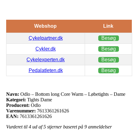
Webshop
Link
Cykelpartner.dk
Besøg
Cykler.dk
Besøg
Cykelexperten.dk
Besøg
Pedalatleten.dk
Besøg
Navn:
Odlo – Bottom long Core Warm – Løbetights – Dame
Kategori:
Tights Dame
Producent:
Odlo
Varenummer:
7613361261626
EAN:
7613361261626
Vurderet til
4
ud af 5 stjerner baseret på
9
anmeldelser