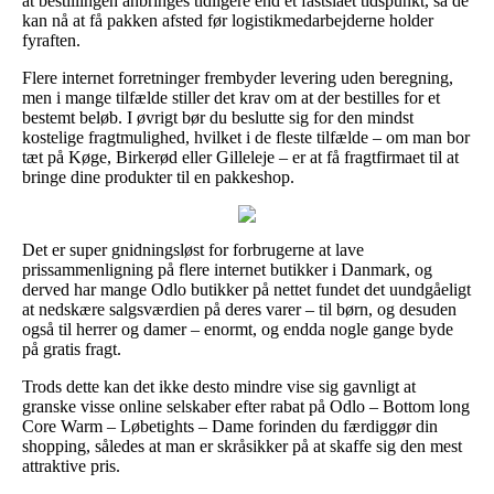
at bestillingen anbringes tidligere end et fastslået tidspunkt, så de
kan nå at få pakken afsted før logistikmedarbejderne holder
fyraften.
Flere internet forretninger frembyder levering uden beregning,
men i mange tilfælde stiller det krav om at der bestilles for et
bestemt beløb. I øvrigt bør du beslutte sig for den mindst
kostelige fragtmulighed, hvilket i de fleste tilfælde – om man bor
tæt på Køge, Birkerød eller Gilleleje – er at få fragtfirmaet til at
bringe dine produkter til en pakkeshop.
Det er super gnidningsløst for forbrugerne at lave
prissammenligning på flere internet butikker i Danmark, og
derved har mange Odlo butikker på nettet fundet det uundgåeligt
at nedskære salgsværdien på deres varer – til børn, og desuden
også til herrer og damer – enormt, og endda nogle gange byde
på gratis fragt.
Trods dette kan det ikke desto mindre vise sig gavnligt at
granske visse online selskaber efter rabat på Odlo – Bottom long
Core Warm – Løbetights – Dame forinden du færdiggør din
shopping, således at man er skråsikker på at skaffe sig den mest
attraktive pris.