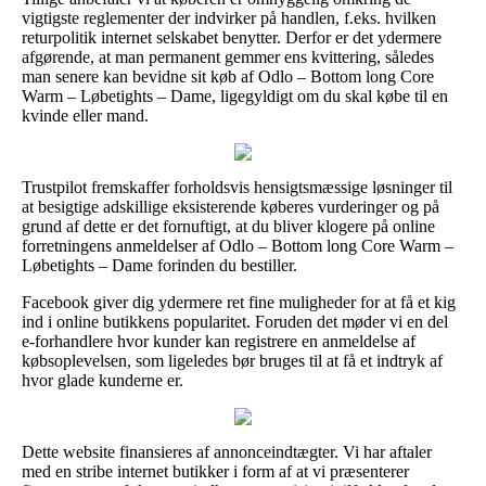
vigtigste reglementer der indvirker på handlen, f.eks. hvilken
returpolitik internet selskabet benytter. Derfor er det ydermere
afgørende, at man permanent gemmer ens kvittering, således
man senere kan bevidne sit køb af Odlo – Bottom long Core
Warm – Løbetights – Dame, ligegyldigt om du skal købe til en
kvinde eller mand.
Trustpilot fremskaffer forholdsvis hensigtsmæssige løsninger til
at besigtige adskillige eksisterende køberes vurderinger og på
grund af dette er det fornuftigt, at du bliver klogere på online
forretningens anmeldelser af Odlo – Bottom long Core Warm –
Løbetights – Dame forinden du bestiller.
Facebook giver dig ydermere ret fine muligheder for at få et kig
ind i online butikkens popularitet. Foruden det møder vi en del
e-forhandlere hvor kunder kan registrere en anmeldelse af
købsoplevelsen, som ligeledes bør bruges til at få et indtryk af
hvor glade kunderne er.
Dette website finansieres af annonceindtægter. Vi har aftaler
med en stribe internet butikker i form af at vi præsenterer