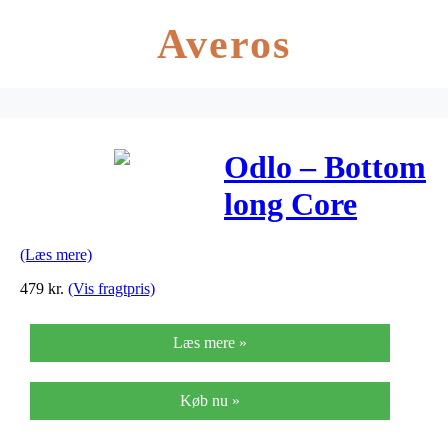
Averos
Odlo – Bottom
long Core
Warm –
(Læs mere)
Løbetights –
479
kr.
(Vis fragtpris)
Dame
Læs mere »
Køb nu »