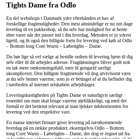
Tights Dame fra Odlo
En del webshops i Danmark yder efterhånden et hav af
forskellige fragtmuligheder. Den mest almindelige er nu om dage
levering til en pakkeshop, så du selv har mulighed for at hente
dine varer når det passer ind i din hverdag. Metoden er jo yderst
ligetil, og tit også den billigste form for levering ved køb af Odlo
– Bottom long Core Warm – Løbetights – Dame.
Du bør lige så vel vælge at bestille ordren til levering hjem til dig
selv eller til dit arbejdes adresse. Fragtløsningen bliver godt nok
en tak mere omkostningsfuld, men til gengæld særligt
ukompliceret. Den billigste fragtmetode vil dog utvivlsomt være
at du selv henter varerne, som jo er betinget af at du befinder dig
i nærheden af internet selskabets arbejdslager.
Leveringshastigheden på Tights Dame er naturligvis særligt
essentiel om man skal bruge varerne øjeblikkeligt, og med det
formål er det bestemt relevant at man tjekker tidshorisonten for
levering ved den respektive vare.
En masse internet firmaer giver levering på næstkommende
hverdag på en række produkter, eksempelvis Odlo – Bottom
long Core Warm – Løbetights – Dame, der dog er regnet ud fra