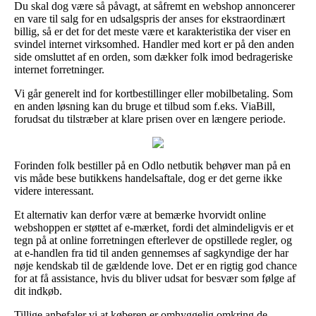
Du skal dog være så påvagt, at såfremt en webshop annoncerer
en vare til salg for en udsalgspris der anses for ekstraordinært
billig, så er det for det meste være et karakteristika der viser en
svindel internet virksomhed. Handler med kort er på den anden
side omsluttet af en orden, som dækker folk imod bedrageriske
internet forretninger.
Vi går generelt ind for kortbestillinger eller mobilbetaling. Som
en anden løsning kan du bruge et tilbud som f.eks. ViaBill,
forudsat du tilstræber at klare prisen over en længere periode.
Forinden folk bestiller på en Odlo netbutik behøver man på en
vis måde bese butikkens handelsaftale, dog er det gerne ikke
videre interessant.
Et alternativ kan derfor være at bemærke hvorvidt online
webshoppen er støttet af e-mærket, fordi det almindeligvis er et
tegn på at online forretningen efterlever de opstillede regler, og
at e-handlen fra tid til anden gennemses af sagkyndige der har
nøje kendskab til de gældende love. Det er en rigtig god chance
for at få assistance, hvis du bliver udsat for besvær som følge af
dit indkøb.
Tillige anbefaler vi at køberen er omhyggelig omkring de