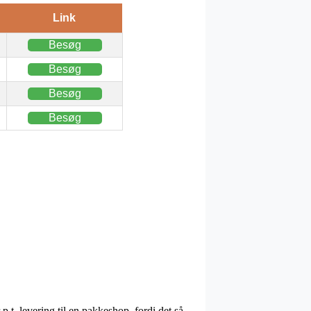
Link
Besøg
Besøg
Besøg
Besøg
 p.t. levering til en pakkeshop, fordi det så