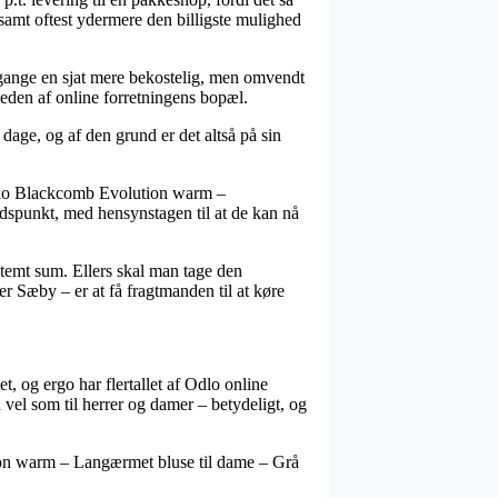
 samt oftest ydermere den billigste mulighed
 gange en sjat mere bekostelig, men omvendt
heden af online forretningens bopæl.
dage, og af den grund er det altså på sin
Odlo Blackcomb Evolution warm –
idspunkt, med hensynstagen til at de kan nå
stemt sum. Ellers skal man tage den
er Sæby – er at få fragtmanden til at køre
t, og ergo har flertallet af Odlo online
å vel som til herrer og damer – betydeligt, og
ution warm – Langærmet bluse til dame – Grå