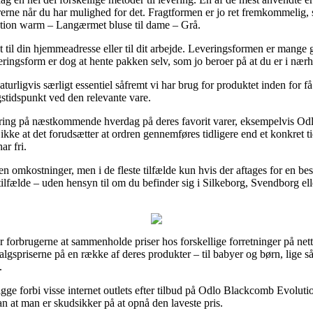
arerne når du har mulighed for det. Fragtformen er jo ret fremkommelig,
tion warm – Langærmet bluse til dame – Grå.
 til din hjemmeadresse eller til dit arbejde. Leveringsformen er mange
ringsform er dog at hente pakken selv, som jo beroer på at du er i nær
rligvis særligt essentiel såfremt vi har brug for produktet inden for få 
gstidspunkt ved den relevante vare.
vering på næstkommende hverdag på deres favorit varer, eksempelvis 
ke at det forudsætter at ordren gennemføres tidligere end et konkret t
ar fri.
n omkostninger, men i de fleste tilfælde kun hvis der aftages for en be
 tilfælde – uden hensyn til om du befinder sig i Silkeborg, Svendborg ell
r forbrugerne at sammenholde priser hos forskellige forretninger på nette
dsalgspriserne på en række af deres produkter – til babyer og børn, lige s
.
kigge forbi visse internet outlets efter tilbud på Odlo Blackcomb Evol
n at man er skudsikker på at opnå den laveste pris.