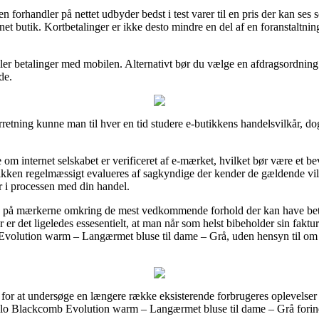
en forhandler på nettet udbyder bedst i test varer til en pris der kan se
net butik. Kortbetalinger er ikke desto mindre en del af en foranstalt
ler betalinger med mobilen. Alternativt bør du vælge en afdragsordning 
de.
rretning kunne man til hver en tid studere e-butikkens handelsvilkår, d
e om internet selskabet er verificeret af e-mærket, hvilket bør være et b
utikken regelmæssigt evalueres af sagkyndige der kender de gældende vil
er i processen med din handel.
oppe på mærkerne omkring de mest vedkommende forhold der kan have be
 er det ligeledes essesentielt, at man når som helst bibeholder sin faktur
olution warm – Langærmet bluse til dame – Grå, uden hensyn til om ma
r for at undersøge en længere række eksisterende forbrugeres oplevelser o
dlo Blackcomb Evolution warm – Langærmet bluse til dame – Grå forind