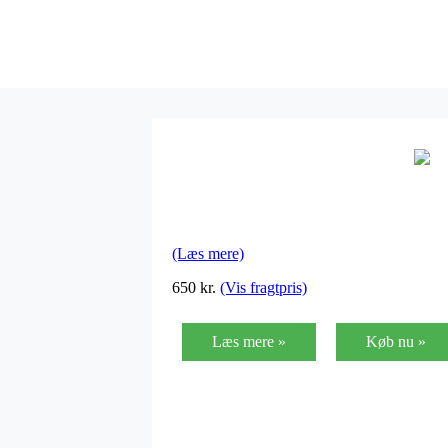
(Læs mere)
650
kr.
(Vis fragtpris)
Læs mere »
Køb nu »