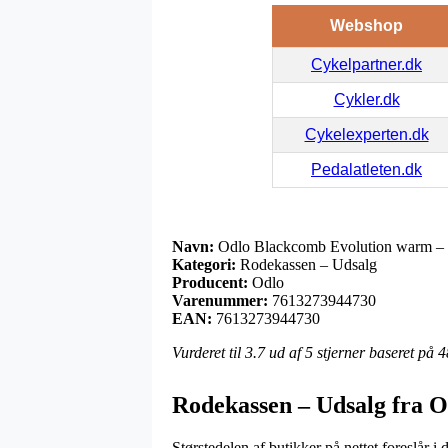
Webshop
Cykelpartner.dk
Cykler.dk
Cykelexperten.dk
Pedalatleten.dk
Navn:
Odlo Blackcomb Evolution warm – L
Kategori:
Rodekassen – Udsalg
Producent:
Odlo
Varenummer:
7613273944730
EAN:
7613273944730
Vurderet til
3.7
ud af 5 stjerner baseret på
4
Rodekassen – Udsalg fra O
Størstedelen af butikker på nettet foreslår i 