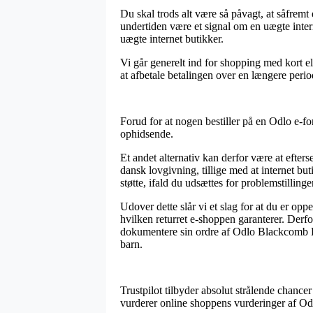
Du skal trods alt være så påvagt, at såfremt 
undertiden være et signal om en uægte inter
uægte internet butikker.
Vi går generelt ind for shopping med kort el
at afbetale betalingen over en længere perio
Forud for at nogen bestiller på en Odlo e-fo
ophidsende.
Et andet alternativ kan derfor være at efters
dansk lovgivning, tillige med at internet b
støtte, ifald du udsættes for problemstilling
Udover dette slår vi et slag for at du er 
hvilken returret e-shoppen garanterer. Derfor
dokumentere sin ordre af Odlo Blackcomb Ev
barn.
Trustpilot tilbyder absolut strålende chance
vurderer online shoppens vurderinger af O