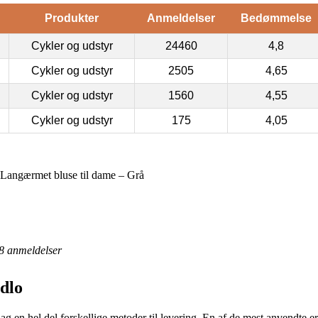
Produkter
Anmeldelser
Bedømmelse
Cykler og udstyr
24460
4,8
Cykler og udstyr
2505
4,65
Cykler og udstyr
1560
4,55
Cykler og udstyr
175
4,05
angærmet bluse til dame – Grå
8
anmeldelser
dlo
dag en hel del forskellige metoder til levering. En af de mest anvendte er