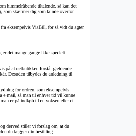
s som himmelråbende tiltalende, så kan det
ning, som skærmer dig som kunde overfor
fra eksempelvis ViaBill, for så vidt du agter
og er det mange gange ikke specielt
evis på at netbutikken forstår gældende
kår. Desuden tilbydes du anledning til
tydning for ordren, som eksempelvis
a e-mail, så man til enhver tid vil kunne
n er på indkøb til en voksen eller et
g derved stiller vi forslag om, at du
en du lægger din bestilling.