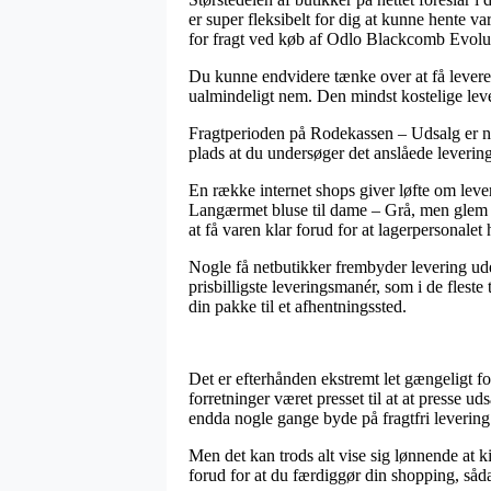
er super fleksibelt for dig at kunne hente v
for fragt ved køb af Odlo Blackcomb Evolu
Du kunne endvidere tænke over at få leveret
ualmindeligt nem. Den mindst kostelige leve
Fragtperioden på Rodekassen – Udsalg er natu
plads at du undersøger det anslåede leverin
En række internet shops giver løfte om le
Langærmet bluse til dame – Grå, men glem ik
at få varen klar forud for at lagerpersonalet h
Nogle få netbutikker frembyder levering ude
prisbilligste leveringsmanér, som i de fleste
din pakke til et afhentningssted.
Det er efterhånden ekstremt let gængeligt fo
forretninger været presset til at at presse u
endda nogle gange byde på fragtfri levering
Men det kan trods alt vise sig lønnende at 
forud for at du færdiggør din shopping, såda