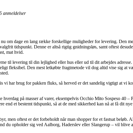
5
anmeldelser
er nu om dage en lang række forskellige muligheder for levering. Den mes
 valgfrit tidspunkt. Denne er altså rigtig gnidningsløs, samt oftest des
st, mat hvid.
ne til levering til din lejlighed eller hus eller ud til dit arbejdes adres
t fleksibel. Den mest letkøbte fragtmetode vil dog altid vise sig at vær
sted.
s vi har brug for pakken fluks, så herved er det sandelig vigtigt at vi k
ste hverdag på masser af varer, eksempelvis Occhio Mito Sospeso 40 – P
ere end et bestemt tidspunkt, så at de med sikkerhed kan nå at få dit ny
ebyr, men oftest er det forbeholdt når man shopper for et fastsat beløb. Al
end du opholder sig ved Aalborg, Haderslev eller Slangerup – vil blive at 