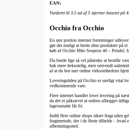
EAN:
Vurderet til
3.5
ud af 5 stjerner baseret på
4
Occhio fra Occhio
En stor portion internet forretninger udlov
gør det muligt at hente dine produkter på et
køb af Occhio Mito Sospeso 40 – Pendel, fa
Du burde lige så vel påtænke at bestille varer
hak mere bekostelig, men omvendt ualmindelig
af at du bor nær online virksomhedens hjem
Leveringstiden på Occhio er særligt vital hvi
vedkommende vare.
Flere internet handler lover levering på næ
da det er påkrævet at ordren aflægges tidlig
lageransatte får fri.
Indtil flere online shops sikrer fragt uden g
fragtmetode, der i de fleste tilfælde – hvad 
afhentningssted.