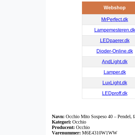
Webshop
MrPerfect.dk
Lampemesteren.d
LEDpaerer.dk
Dioder-Online.dk
AndLight.dk
Lamper.dk
LuxLight.dk
LEDproff.dk
Navn:
Occhio Mito Sospeso 40 – Pendel, fa
Kategori:
Occhio
Producent:
Occhio
Varenummer:
M6E4310W1WW