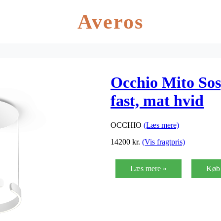
Averos
Occhio Mito Sos
fast, mat hvid
OCCHIO
(Læs mere)
14200
kr.
(Vis fragtpris)
Læs mere »
Køb 