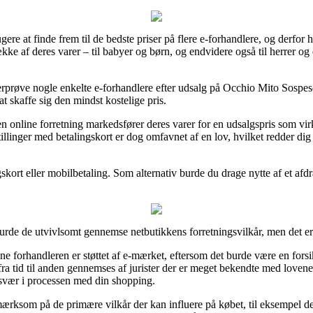
gere at finde frem til de bedste priser på flere e-forhandlere, og derfor
række af deres varer – til babyer og børn, og endvidere også til herrer 
erprøve nogle enkelte e-forhandlere efter udsalg på Occhio Mito Sospeso
at skaffe sig den mindst kostelige pris.
 en online forretning markedsfører deres varer for en udsalgspris som vir
illinger med betalingskort er dog omfavnet af en lov, hvilket redder di
skort eller mobilbetaling. Som alternativ burde du drage nytte af et afdrag
urde de utvivlsomt gennemse netbutikkens forretningsvilkår, men det er 
 forhandleren er støttet af e-mærket, eftersom det burde være en forsi
t fra tid til anden gennemses af jurister der er meget bekendte med love
esvær i processen med din shopping.
ærksom på de primære vilkår der kan influere på købet, til eksempel de