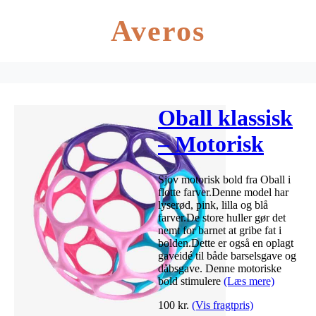
Averos
Oball klassisk
– Motorisk
bold –
Sjov motorisk bold fra Oball i
Lyserød/pink/lil
flotte farver.Denne model har
lyserød, pink, lilla og blå
farver.De store huller gør det
nemt for barnet at gribe fat i
bolden.Dette er også en oplagt
gaveidé til både barselsgave og
dåbsgave. Denne motoriske
bold stimulere
(Læs mere)
100
kr.
(Vis fragtpris)