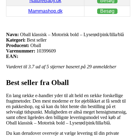
NatureBaby.dk
Besøg
Mammashop.dk
Besøg
Navn:
Oball klassisk – Motorisk bold – Lyserød/pink/lilla/blå
Kategori:
Best seller
Producent:
Oball
Varenummer:
10399609
EAN:
Vurderet til
3.7
ud af 5 stjerner baseret på
29
anmeldelser
Best seller fra Oball
En lang række e-handler yder til alt held en række forskellige
fragtmetoder. Den mest moderne er for øjeblikket at få sendt til
en pakkeshop, og så kan du blot hente din bestilling på et
selvvalgt tidspunkt. Muligheden er altså meget hensigtsmæssig,
samt oftest ligeledes den billigste leveringsmodel ved køb af
Oball klassisk – Motorisk bold – Lyserød/pink/lilla/blå.
Du kan derudover overveje at vælge levering til din private