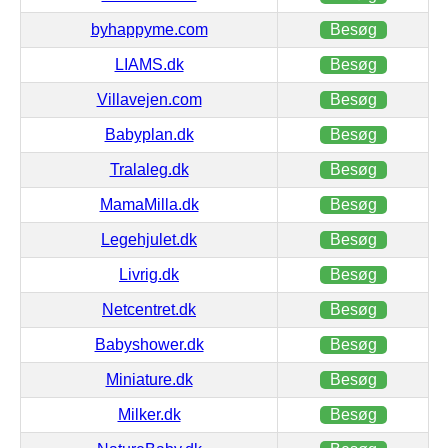
byhappyme.com
Besøg
LIAMS.dk
Besøg
Villavejen.com
Besøg
Babyplan.dk
Besøg
Tralaleg.dk
Besøg
MamaMilla.dk
Besøg
Legehjulet.dk
Besøg
Livrig.dk
Besøg
Netcentret.dk
Besøg
Babyshower.dk
Besøg
Miniature.dk
Besøg
Milker.dk
Besøg