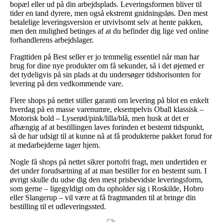
bopæl eller ud på din arbejdsplads. Leveringsformen bliver til
tider en tand dyrere, men også ekstremt gnidningsløs. Den mest
betalelige leveringsversion er utvivlsomt selv at hente pakken,
men den mulighed betinges af at du befinder dig lige ved online
forhandlerens arbejdslager.
Fragttiden på Best seller er jo temmelig essentiel når man har
brug for dine nye produkter om få sekunder, så i det øjemed er
det tydeligvis på sin plads at du undersøger tidshorisonten for
levering på den vedkommende vare.
Flere shops på nettet stiller garanti om levering på blot en enkelt
hverdag på en masse varenumre, eksempelvis Oball klassisk –
Motorisk bold – Lyserød/pink/lilla/blå, men husk at det er
afhængig af at bestillingen laves forinden et bestemt tidspunkt,
så de har udsigt til at kunne nå at få produkterne pakket forud for
at medarbejderne tager hjem.
Nogle få shops på nettet sikrer portofri fragt, men undertiden er
det under forudsætning af at man bestiller for en bestemt sum. I
øvrigt skulle du udse dig den mest prisbevidste leveringsform,
som gerne – ligegyldigt om du opholder sig i Roskilde, Hobro
eller Slangerup – vil være at få fragtmanden til at bringe din
bestilling til et udleveringssted.