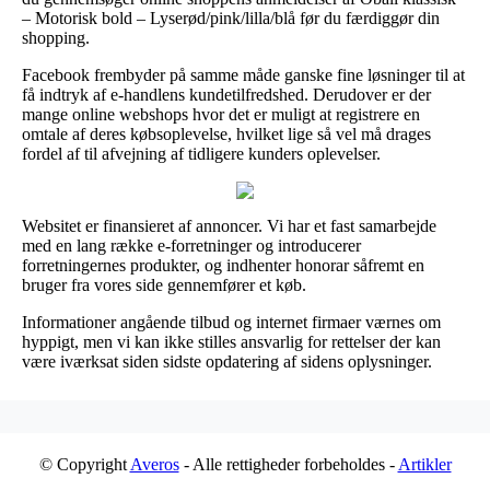
– Motorisk bold – Lyserød/pink/lilla/blå før du færdiggør din
shopping.
Facebook frembyder på samme måde ganske fine løsninger til at
få indtryk af e-handlens kundetilfredshed. Derudover er der
mange online webshops hvor det er muligt at registrere en
omtale af deres købsoplevelse, hvilket lige så vel må drages
fordel af til afvejning af tidligere kunders oplevelser.
Websitet er finansieret af annoncer. Vi har et fast samarbejde
med en lang række e-forretninger og introducerer
forretningernes produkter, og indhenter honorar såfremt en
bruger fra vores side gennemfører et køb.
Informationer angående tilbud og internet firmaer værnes om
hyppigt, men vi kan ikke stilles ansvarlig for rettelser der kan
være iværksat siden sidste opdatering af sidens oplysninger.
© Copyright
Averos
- Alle rettigheder forbeholdes -
Artikler