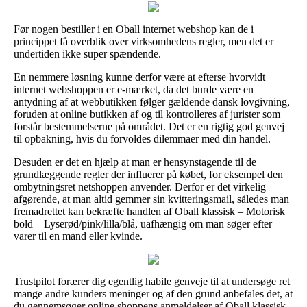
Før nogen bestiller i en Oball internet webshop kan de i
princippet få overblik over virksomhedens regler, men det er
undertiden ikke super spændende.
En nemmere løsning kunne derfor være at efterse hvorvidt
internet webshoppen er e-mærket, da det burde være en
antydning af at webbutikken følger gældende dansk lovgivning,
foruden at online butikken af og til kontrolleres af jurister som
forstår bestemmelserne på området. Det er en rigtig god genvej
til opbakning, hvis du forvoldes dilemmaer med din handel.
Desuden er det en hjælp at man er hensynstagende til de
grundlæggende regler der influerer på købet, for eksempel den
ombytningsret netshoppen anvender. Derfor er det virkelig
afgørende, at man altid gemmer sin kvitteringsmail, således man
fremadrettet kan bekræfte handlen af Oball klassisk – Motorisk
bold – Lyserød/pink/lilla/blå, uafhængig om man søger efter
varer til en mand eller kvinde.
Trustpilot forærer dig egentlig habile genveje til at undersøge ret
mange andre kunders meninger og af den grund anbefales det, at
du gennemsøger online shoppens anmeldelser af Oball klassisk