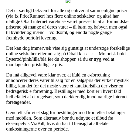
Det er særligt bekvemt for alle og enhver at sammenligne priser
(via fx PriceRunner) hos flere online selskaber, og altså har
utallige Oball internet varehuse været presset til at at formindske
priserne på mange af deres varer – til børn og babyer, men også
til kvinder og mænd – voldsomt, og endda nogle gange
frembyde portofri levering.
Det kan dog immervæk vise sig gunstigt at undersøge forskellige
online selskaber efter udsalg på Oball klassisk – Motorisk bold –
Lyserød/pink/lilla/blå før du shopper, så du er tryg ved at
modtage den prisbilligste pris.
Du må alligevel være klar over, at ifald en e-forretning
annoncerer deres varer til salg for en salgspris der virker mystisk
billig, kan det for det meste være et karakteristika der viser en
bedragerisk e-forretning. Bestillinger med kort er i hvert fald
indbefattet af et regelsæt, som dækker dig imod uærlige internet
foretagender.
Generelt slår vi et slag for bestillinger med kort eller betalinger
med mobilen. Som alternativ bør du udnytte et tilbud fra
eksempelvis ViaBill, hvis du har til hensigt at afbetale
omkostningerne over en periode.