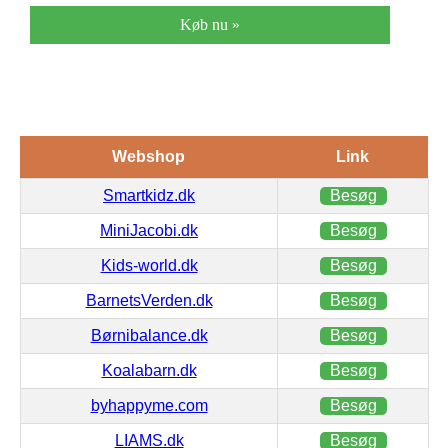
Køb nu »
Webshop
Link
Smartkidz.dk
Besøg
MiniJacobi.dk
Besøg
Kids-world.dk
Besøg
BarnetsVerden.dk
Besøg
Børnibalance.dk
Besøg
Koalabarn.dk
Besøg
byhappyme.com
Besøg
LIAMS.dk
Besøg