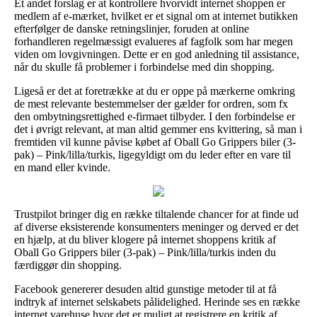
Et andet forslag er at kontrollere hvorvidt internet shoppen er
medlem af e-mærket, hvilket er et signal om at internet butikken
efterfølger de danske retningslinjer, foruden at online
forhandleren regelmæssigt evalueres af fagfolk som har megen
viden om lovgivningen. Dette er en god anledning til assistance,
når du skulle få problemer i forbindelse med din shopping.
Ligeså er det at foretrække at du er oppe på mærkerne omkring
de mest relevante bestemmelser der gælder for ordren, som fx
den ombytningsrettighed e-firmaet tilbyder. I den forbindelse er
det i øvrigt relevant, at man altid gemmer ens kvittering, så man i
fremtiden vil kunne påvise købet af Oball Go Grippers biler (3-
pak) – Pink/lilla/turkis, ligegyldigt om du leder efter en vare til
en mand eller kvinde.
Trustpilot bringer dig en række tiltalende chancer for at finde ud
af diverse eksisterende konsumenters meninger og derved er det
en hjælp, at du bliver klogere på internet shoppens kritik af
Oball Go Grippers biler (3-pak) – Pink/lilla/turkis inden du
færdiggør din shopping.
Facebook genererer desuden altid gunstige metoder til at få
indtryk af internet selskabets pålidelighed. Herinde ses en række
internet varehuse hvor det er muligt at registrere en kritik af