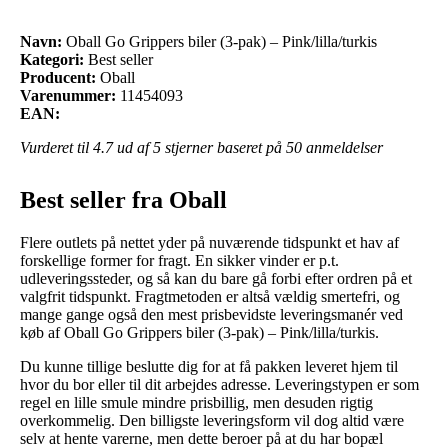
Navn:
Oball Go Grippers biler (3-pak) – Pink/lilla/turkis
Kategori:
Best seller
Producent:
Oball
Varenummer:
11454093
EAN:
Vurderet til
4.7
ud af 5 stjerner baseret på
50
anmeldelser
Best seller fra Oball
Flere outlets på nettet yder på nuværende tidspunkt et hav af
forskellige former for fragt. En sikker vinder er p.t.
udleveringssteder, og så kan du bare gå forbi efter ordren på et
valgfrit tidspunkt. Fragtmetoden er altså vældig smertefri, og
mange gange også den mest prisbevidste leveringsmanér ved
køb af Oball Go Grippers biler (3-pak) – Pink/lilla/turkis.
Du kunne tillige beslutte dig for at få pakken leveret hjem til
hvor du bor eller til dit arbejdes adresse. Leveringstypen er som
regel en lille smule mindre prisbillig, men desuden rigtig
overkommelig. Den billigste leveringsform vil dog altid være
selv at hente varerne, men dette beroer på at du har bopæl