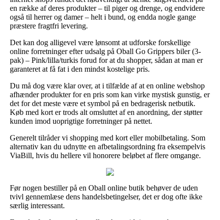
en række af deres produkter – til piger og drenge, og endvidere
også til herrer og damer – helt i bund, og endda nogle gange
præstere fragtfri levering.
Det kan dog alligevel være lønsomt at udforske forskellige
online forretninger efter udsalg på Oball Go Grippers biler (3-
pak) – Pink/lilla/turkis forud for at du shopper, sådan at man er
garanteret at få fat i den mindst kostelige pris.
Du må dog være klar over, at i tilfælde af at en online webshop
afhænder produkter for en pris som kan virke mystisk gunstig, er
det for det meste være et symbol på en bedragerisk netbutik.
Køb med kort er trods alt omsluttet af en anordning, der støtter
kunden imod uoprigtige forretninger på nettet.
Generelt tilråder vi shopping med kort eller mobilbetaling. Som
alternativ kan du udnytte en afbetalingsordning fra eksempelvis
ViaBill, hvis du hellere vil honorere beløbet af flere omgange.
Før nogen bestiller på en Oball online butik behøver de uden
tvivl gennemlæse dens handelsbetingelser, det er dog ofte ikke
særlig interessant.