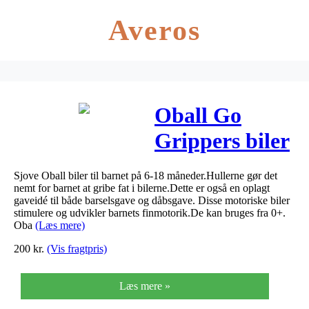
Averos
Oball Go
Grippers biler
(3-pak) –
Sjove Oball biler til barnet på 6-18 måneder.Hullerne gør det
Pink/lilla/turkis
nemt for barnet at gribe fat i bilerne.Dette er også en oplagt
gaveidé til både barselsgave og dåbsgave. Disse motoriske biler
stimulere og udvikler barnets finmotorik.De kan bruges fra 0+.
Oba
(Læs mere)
200
kr.
(Vis fragtpris)
Læs mere »