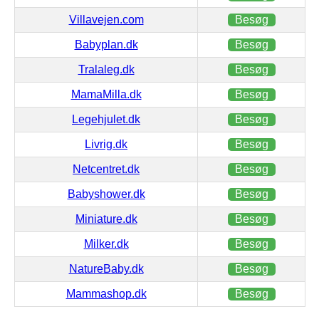
Villavejen.com
Besøg
Babyplan.dk
Besøg
Tralaleg.dk
Besøg
MamaMilla.dk
Besøg
Legehjulet.dk
Besøg
Livrig.dk
Besøg
Netcentret.dk
Besøg
Babyshower.dk
Besøg
Miniature.dk
Besøg
Milker.dk
Besøg
NatureBaby.dk
Besøg
Mammashop.dk
Besøg