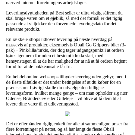
nærved internet forretningens arbejdslager.
Leveringsdygtigheden på Best seller er ultra vigtig såfremt du
skal bruge varen om et øjeblik, så med det formål er det rigtig
passende at vi tjekker den forventede leveringsdato for det
relevante produkt.
En række e-shops udlover levering på næste hverdag på
massevis af produkter, eksempelvis Oball Go Grippers biler (3-
pak) – Pink/lilla/turkis, der dog tager udgangspunkt i at ordren
køres igennem forinden et bestemt klokkeslæt, med
hensynstagen til at de har mulighed for at nå at få ordren betjent
forud for at de pakkeansatte får fri.
En hel del online webshops tilbyder levering uden gebyr, men i
de fleste tilfælde er det under betingelse af at du køber for en
præcis sum. I øvrigt skulle du udvælge den billigste
leveringsform, hvilket mange gange – om man opholder sig nær
Odense, Brønderslev eller Gilleleje – vil blive at få dem til at
levere dine varer til et udleveringssted.
Det er efterhånden rigtig enkelt for alle at sammenligne priser fra
flere forretninger på nettet, og så har langt de fleste Oball
internet shops fundet det nødvendigt at sænke salgsværdien på