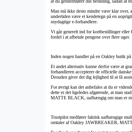
at du gennemfører din bestilling, sådan at ma
Man må ikke desto mindre være klar over, a
undertiden være et kendetegn på en uoprigtig
snydagtige e-forhandlere.
Vi går generelt ind for kortbestillinger ell
fordel i at afbetale pengene over flere uger.
Inden nogen handler på en Oakley butik på n
Et andet alternativ kunne derfor være at gr
forhandleren accepterer de officielle dansk
Desuden giver det dig lejlighed til at få assi
For øvrigt kan det anbefales at du er vidend
dette er det ligeledes afgørende, at man s
MATTE BLACK, uafhængig om man er man
Trustpilot medfører faktisk uafhængige mulig
omtaler af Oakley JAWBREAKER, MATTE 