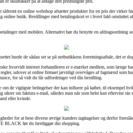
n er skudsikker på at antage den prisbilligste pris.
t såfremt en online webshop afsætter produkter for en pris der virker 
 online butik. Bestillinger med betalingskort er i hvert fald omsluttet 
er betalinger med mobilen. Alternativt bør du benytte en afdragsordning s
ettet burde de sådan set se på netbutikkens forretningsaftale, det er d
anske hvorvidt internet forhandleren er e-mærket medlem, som længe har
e regler, udover at online firmaet jævnligt overvåges af fagmænd som ha
stance, for så vidt du får udfordringer ved din bestilling.
e om de vigtigste betingelser der kan influere på købet, til eksempel hvi
tadig sikrer sin faktura e-mail, således man når som helst kan eftervi
d eller kvinde.
heder for at bese diverse øvrige kunders iagttagelser og derfor foreslåes
BLACK før du færdiggør din shopping.