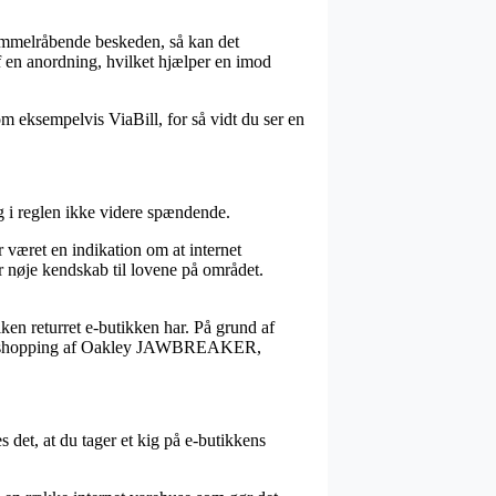
himmelråbende beskeden, så kan det
af en anordning, hvilket hjælper en imod
om eksempelvis ViaBill, for så vidt du ser en
og i reglen ikke videre spændende.
 været en indikation om at internet
r nøje kendskab til lovene på området.
lken returret e-butikken har. På grund af
se sin shopping af Oakley JAWBREAKER,
 det, at du tager et kig på e-butikkens