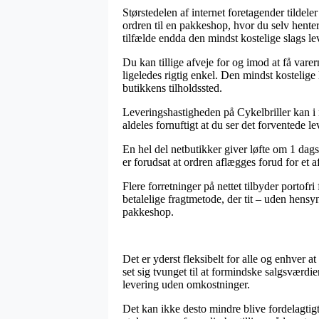
Størstedelen af internet foretagender tildel
ordren til en pakkeshop, hvor du selv hente
tilfælde endda den mindst kostelige sl
Du kan tillige afveje for og imod at få varer
ligeledes rigtig enkel. Den mindst kostelige
butikkens tilholdssted.
Leveringshastigheden på Cykelbriller kan i 
aldeles fornuftigt at du ser det forventede l
En hel del netbutikker giver løfte om 1
er forudsat at ordren aflægges forud for et a
Flere forretninger på nettet tilbyder portof
betalelige fragtmetode, der tit – uden hensy
pakkeshop.
Det er yderst fleksibelt for alle og enhver 
set sig tvunget til at formindske salgsværd
levering uden omkostninger.
Det kan ikke desto mindre blive fordelag