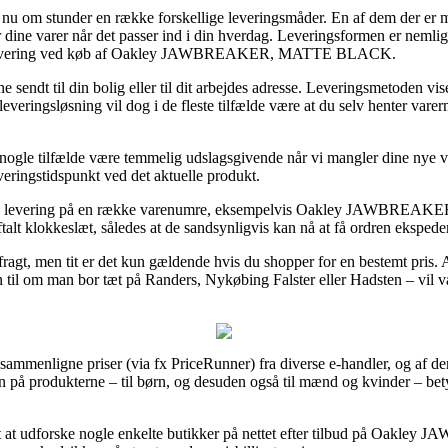
er nu om stunder en række forskellige leveringsmåder. En af dem der er me
r dine varer når det passer ind i din hverdag. Leveringsformen er neml
ags levering ved køb af Oakley JAWBREAKER, MATTE BLACK.
ne sendt til din bolig eller til dit arbejdes adresse. Leveringsmetoden v
 leveringsløsning vil dog i de fleste tilfælde være at du selv henter var
nogle tilfælde være temmelig udslagsgivende når vi mangler dine nye va
everingstidspunkt ved det aktuelle produkt.
 dags levering på en række varenumre, eksempelvis Oakley JAWBRE
ftalt klokkeslæt, således at de sandsynligvis kan nå at få ordren ekspeder
ri fragt, men tit er det kun gældende hvis du shopper for en bestemt pris
n til om man bor tæt på Randers, Nykøbing Falster eller Hadsten – vil væ
at sammenligne priser (via fx PriceRunner) fra diverse e-handler, og af d
ien på produkterne – til børn, og desuden også til mænd og kvinder – b
tigt at udforske nogle enkelte butikker på nettet efter tilbud på 