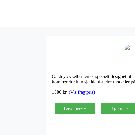
Oakley cykelbrillen er specielt designet til
kommer der kun sjældent andre modeller på t
1880
kr.
(Vis fragtpris)
Læs mere »
Køb nu »