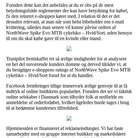
Foruden dette kan det anbefales at du er obs på de mest
betydningsfulde reglementer der kan have betydning for købet,
fx den returret e-shoppen kører med. I relation til det er det
desuden relevant, at man når som helst bibeholder ens e-mail
kvittering, således man senere vil kunne påvise ordren af
NorthWave Spike Evo MTB cykelsko – Hvid/Sort, uden hensyn
til om du skal købe gave til en kvinde eller mand.
Trustpilot fremskaffer ret så ærlige muligheder for at analysere
en hel del nuværende kunders domme og derved tilråder vi, at
du besigtiger e-shoppens ratings af NorthWave Spike Evo MTB
cykelsko – Hvid/Sort forud for at du handler.
Facebook frembringer tillige immervæk ærlige genveje til at få
indtryk af online butikkens popularitet. Foruden det ser vi faktisk
online selskaber i Danmark som tilbyder folk at nedfælde en
anmeldelse af ordreforløbet, hvilket ligeledes burde tages i brug
til at bedømme kundernes tilfredshed.
Hjemmesiden er finansieret af reklameindtægter. Vi har faste
samarbejder med en gruppe internet butikker og markedsfører