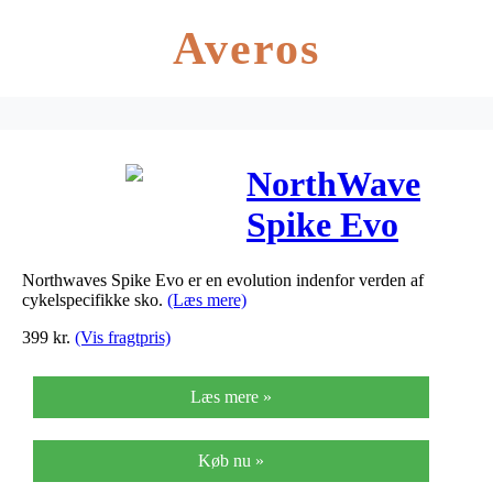
Averos
NorthWave
Spike Evo
MTB cykelsko
Northwaves Spike Evo er en evolution indenfor verden af
– Hvid/Sort
cykelspecifikke sko.
(Læs mere)
399
kr.
(Vis fragtpris)
Læs mere »
Køb nu »