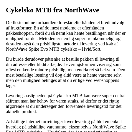
Cykelsko MTB fra NorthWave
De fleste online forhandlere foreslår efterhånden et bredt udvalg
af fragtformer. En af de mest moderne er efterhånden
pakkeshoppen, fordi du så nemt kan hente bestillingen når der er
mulighed for det. Metoden er nemlig super fremkommelig, og
desuden også den prisbilligste metode til levering ved køb af
NorthWave Spike Evo MTB cykelsko – Hvid/Sort.
Du burde derudover påtænke at bestille pakken til levering til
din adresse eller til dit arbejde. Leveringsformen viser sig som
oftest en kende mindre prisbillig, men endda ret så bekvem. Den
mest betalelige løsning vil dog altid være at hente varerne selv,
men den mulighed betinges af at du er lige ved webshoppens
lager.
Leveringshastigheden på Cykelsko MTB kan være super central
såfremt man har behov for varen straks, så derfor er det rigtig
afgørende at du undersøger den forventede leveringstid for det
aktuelle produkt.
Adskillige internet forretninger lover levering på blot en enkelt
hverdag på adskillige varenumre, eksempelvis NorthWave Spike