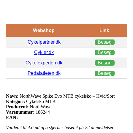
Webshop
Link
Cykelpartner.dk
Besøg
Cykler.dk
Besøg
Cykelexperten.dk
Besøg
Pedalatleten.dk
Besøg
Navn:
NorthWave Spike Evo MTB cykelsko – Hvid/Sort
Kategori:
Cykelsko MTB
Producent:
NorthWave
Varenummer:
186244
EAN:
Vurderet til
4.6
ud af 5 stjerner baseret på
22
anmeldelser