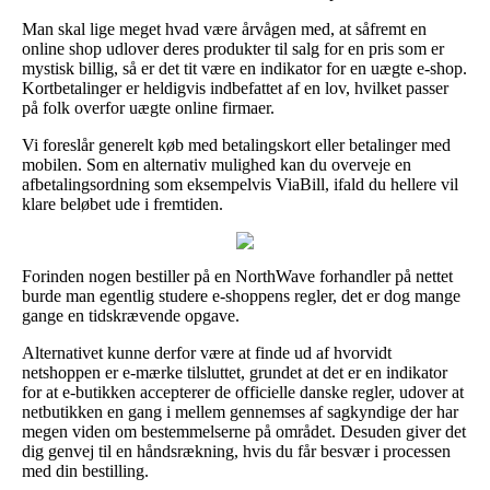
Man skal lige meget hvad være årvågen med, at såfremt en
online shop udlover deres produkter til salg for en pris som er
mystisk billig, så er det tit være en indikator for en uægte e-shop.
Kortbetalinger er heldigvis indbefattet af en lov, hvilket passer
på folk overfor uægte online firmaer.
Vi foreslår generelt køb med betalingskort eller betalinger med
mobilen. Som en alternativ mulighed kan du overveje en
afbetalingsordning som eksempelvis ViaBill, ifald du hellere vil
klare beløbet ude i fremtiden.
Forinden nogen bestiller på en NorthWave forhandler på nettet
burde man egentlig studere e-shoppens regler, det er dog mange
gange en tidskrævende opgave.
Alternativet kunne derfor være at finde ud af hvorvidt
netshoppen er e-mærke tilsluttet, grundet at det er en indikator
for at e-butikken accepterer de officielle danske regler, udover at
netbutikken en gang i mellem gennemses af sagkyndige der har
megen viden om bestemmelserne på området. Desuden giver det
dig genvej til en håndsrækning, hvis du får besvær i processen
med din bestilling.