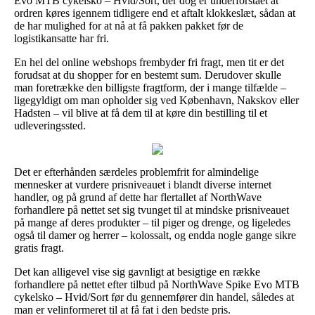
Evo MTB cykelsko – Hvid/Sort, der dog er underforstået at
ordren køres igennem tidligere end et aftalt klokkeslæt, sådan at
de har mulighed for at nå at få pakken pakket før de
logistikansatte har fri.
En hel del online webshops frembyder fri fragt, men tit er det
forudsat at du shopper for en bestemt sum. Derudover skulle
man foretrække den billigste fragtform, der i mange tilfælde –
ligegyldigt om man opholder sig ved København, Nakskov eller
Hadsten – vil blive at få dem til at køre din bestilling til et
udleveringssted.
Det er efterhånden særdeles problemfrit for almindelige
mennesker at vurdere prisniveauet i blandt diverse internet
handler, og på grund af dette har flertallet af NorthWave
forhandlere på nettet set sig tvunget til at mindske prisniveauet
på mange af deres produkter – til piger og drenge, og ligeledes
også til damer og herrer – kolossalt, og endda nogle gange sikre
gratis fragt.
Det kan alligevel vise sig gavnligt at besigtige en række
forhandlere på nettet efter tilbud på NorthWave Spike Evo MTB
cykelsko – Hvid/Sort før du gennemfører din handel, således at
man er velinformeret til at få fat i den bedste pris.