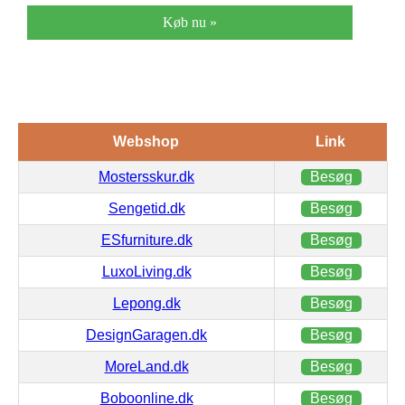
Køb nu »
Webshop
Link
Mostersskur.dk
Besøg
Sengetid.dk
Besøg
ESfurniture.dk
Besøg
LuxoLiving.dk
Besøg
Lepong.dk
Besøg
DesignGaragen.dk
Besøg
MoreLand.dk
Besøg
Boboonline.dk
Besøg