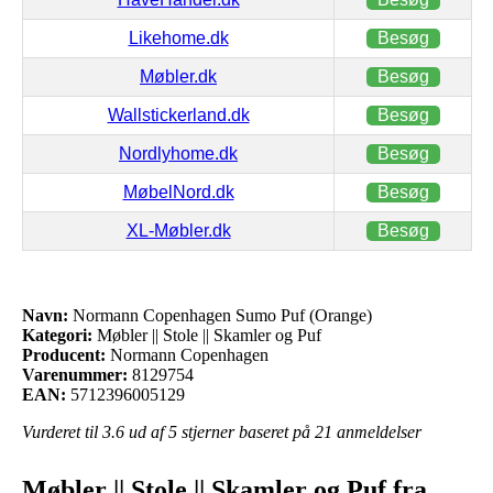
Likehome.dk
Besøg
Møbler.dk
Besøg
Wallstickerland.dk
Besøg
Nordlyhome.dk
Besøg
MøbelNord.dk
Besøg
XL-Møbler.dk
Besøg
Navn:
Normann Copenhagen Sumo Puf (Orange)
Kategori:
Møbler || Stole || Skamler og Puf
Producent:
Normann Copenhagen
Varenummer:
8129754
EAN:
5712396005129
Vurderet til
3.6
ud af 5 stjerner baseret på
21
anmeldelser
Møbler || Stole || Skamler og Puf fra