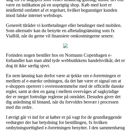
være en indikation på en uoprigtig shop. Køb med kort er
imidlertid omfattet af et regelsæt, hvilket begunstiger kunden
imod falske internet webshops.
Generelt tilråder vi kortbetalinger eller betalinger med mobilen.
Som alternativ kan du benytte en afbetalingsløsning som fx
ViaBill, når du gerne vil finansiere omkostningerne senere.
Forinden nogen bestiller hos en Normann Copenhagen e-
forhandler kan man altid tyde webbutikkens handelsvilkår, det er
dog tit ikke særlig sjovt.
En nem løsning kan derfor være at tjekke om e-forretningen er
medlem af e-mærke ordningen, da det bør være et signal om at
e-shoppen opererer i overensstemmelse med de officielle danske
regler, samt at den en gang i mellem overvåges af sagkyndige
der er meget fortrolige reglerne på området. Desuden giver det
dig anledning til bistand, når du forvoldes besvær i processen
med din ordre.
I øvrigt går vi ind for at køber er på vagt for de grundlæggende
vedtægter der har betydning for bestillingen, fx hvilken
ombytningsrettighed e-forretningen benytter. I den sammenhæng