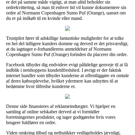
er det på samme måde vigtigt, at man altid beholder sin
ordrekvittering, så man til enhver tid vil kunne dokumentere sin
ordre af Normann Copenhagen Sumo Puf (Orange), uanset om
du er på indkøb til en kvinde eller mand.
Trustpilot fører til adskillige fantastiske muligheder for at tolke
en hel del tidligere kunders domme og derved er det prisværdigt,
at du iagttager e-forhandlerens anmeldelser af Normann
Copenhagen Sumo Puf (Orange) forinden du placerer din ordre.
Facebook tilbyder dig endvidere evigt pålidelige genveje til at få
indblik i netshoppens kundetilfredshed. I øvrigt er der faktisk
internet handler som tilbyder kunderne at offentliggøre en omtale
af deres købsoplevelse, hvilket ydermere kan udnyttes til at
bedømme hvor tilfredse kunderne er.
Denne side finansieres af reklameindtægter. Vi hjælper en
samling af online selskaber derved at vi formidler
forretningernes produkter, og tager godtgørelse hvis vores
brugere fuldfører en ordre.
Viden omkring tilbud og netbutikker vedligeholdes jævnligt,