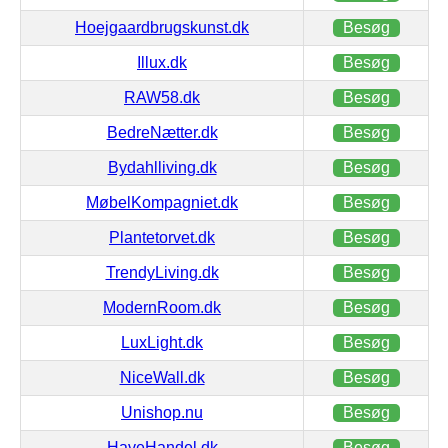
Hoejgaardbrugskunst.dk
Besøg
Illux.dk
Besøg
RAW58.dk
Besøg
BedreNætter.dk
Besøg
Bydahlliving.dk
Besøg
MøbelKompagniet.dk
Besøg
Plantetorvet.dk
Besøg
TrendyLiving.dk
Besøg
ModernRoom.dk
Besøg
LuxLight.dk
Besøg
NiceWall.dk
Besøg
Unishop.nu
Besøg
HaveHandel.dk
Besøg