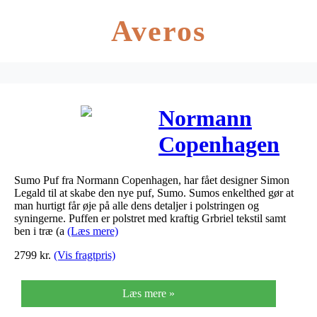
Averos
Normann
Copenhagen
Sumo Puf
Sumo Puf fra Normann Copenhagen, har fået designer Simon
(Orange)
Legald til at skabe den nye puf, Sumo. Sumos enkelthed gør at
man hurtigt får øje på alle dens detaljer i polstringen og
syningerne. Puffen er polstret med kraftig Grbriel tekstil samt
ben i træ (a
(Læs mere)
2799
kr.
(Vis fragtpris)
Læs mere »