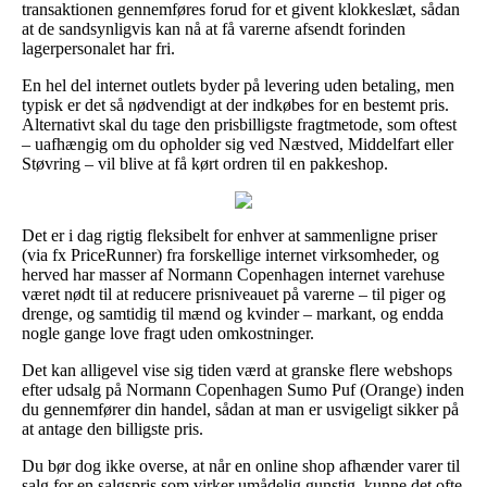
transaktionen gennemføres forud for et givent klokkeslæt, sådan
at de sandsynligvis kan nå at få varerne afsendt forinden
lagerpersonalet har fri.
En hel del internet outlets byder på levering uden betaling, men
typisk er det så nødvendigt at der indkøbes for en bestemt pris.
Alternativt skal du tage den prisbilligste fragtmetode, som oftest
– uafhængig om du opholder sig ved Næstved, Middelfart eller
Støvring – vil blive at få kørt ordren til en pakkeshop.
Det er i dag rigtig fleksibelt for enhver at sammenligne priser
(via fx PriceRunner) fra forskellige internet virksomheder, og
herved har masser af Normann Copenhagen internet varehuse
været nødt til at reducere prisniveauet på varerne – til piger og
drenge, og samtidig til mænd og kvinder – markant, og endda
nogle gange love fragt uden omkostninger.
Det kan alligevel vise sig tiden værd at granske flere webshops
efter udsalg på Normann Copenhagen Sumo Puf (Orange) inden
du gennemfører din handel, sådan at man er usvigeligt sikker på
at antage den billigste pris.
Du bør dog ikke overse, at når en online shop afhænder varer til
salg for en salgspris som virker umådelig gunstig, kunne det ofte