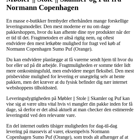
Normann Copenhagen
En masse e-butikker frembyder efterhånden mange forskellige
leveringsmodeller. Den mest moderne er nu om dage
pakkeshoppen, hvor du kan afhente dine nye produkter når der
er tid til det. Fragtmetoden er altså rigtig nem, og oftest
endvidere den mest letkøbte mulighed for fragt ved køb af
Normann Copenhagen Sumo Puf (Orange).
Du kan endvidere planlægge at få varerne sendt hjem til hvor du
bor eller ud på dit arbejde. Fragtmuligheden er somme tider lidt
mere omkostningsfuld, men endvidere meget fleksibel. Den mest
prisbevidste mulighed for levering er unægtelig selv at hente
pakken, men det kræver at du fysisk befinder dig nær internet
webshoppens tilholdssted.
Leveringsdygtigheden på Møbler || Stole || Skamler og Puf kan
vise sig at være ultra vital hvis vi mangler din pakke inden for få
dage, så derfor er det altså aktuelt at man checker den estimerede
leveringstid ved den relevante vare.
En del internet outlets tilsiger muligheden for dag-til-dag
levering på massevis af varer, eksempelvis Normann
Copenhagen Sumo Puf (Orange), som trods alt afhænger af at