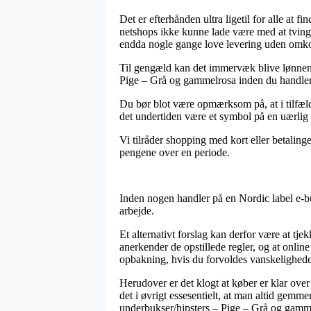
Det er efterhånden ultra ligetil for alle at 
netshops ikke kunne lade være med at tvinge 
endda nogle gange love levering uden omko
Til gengæld kan det immervæk blive lønnende
Pige – Grå og gammelrosa inden du handler, s
Du bør blot være opmærksom på, at i tilfælde
det undertiden være et symbol på en uærlig 
Vi tilråder shopping med kort eller betaling
pengene over en periode.
Inden nogen handler på en Nordic label e-bu
arbejde.
Et alternativt forslag kan derfor være at t
anerkender de opstillede regler, og at onlin
opbakning, hvis du forvoldes vanskelighede
Herudover er det klogt at køber er klar over 
det i øvrigt essesentielt, at man altid gemme
underbukser/hipsters – Pige – Grå og gammel