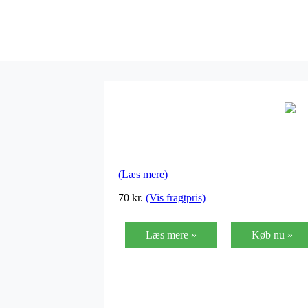
(Læs mere)
70
kr.
(Vis fragtpris)
Læs mere »
Køb nu »