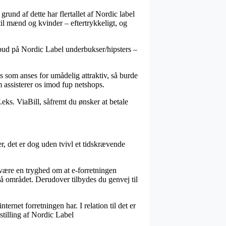
grund af dette har flertallet af Nordic label
til mænd og kvinder – eftertrykkeligt, og
lbud på Nordic Label underbukser/hipsters –
is som anses for umådelig attraktiv, så burde
 assisterer os imod fup netshops.
.eks. ViaBill, såfremt du ønsker at betale
r, det er dog uden tvivl et tidskrævende
 være en tryghed om at e-forretningen
 på området. Derudover tilbydes du genvej til
ernet forretningen har. I relation til det er
stilling af Nordic Label