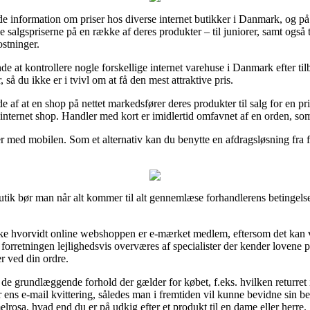
finde information om priser hos diverse internet butikker i Danmark, og på 
salgspriserne på en række af deres produkter – til juniorer, samt også 
stninger.
 at kontrollere nogle forskellige internet varehuse i Danmark efter ti
å du ikke er i tvivl om at få den mest attraktive pris.
 af at en shop på nettet markedsfører deres produkter til salg for en pr
internet shop. Handler med kort er imidlertid omfavnet af en orden, som
er med mobilen. Som et alternativ kan du benytte en afdragsløsning fra f
tik bør man når alt kommer til alt gennemlæse forhandlerens betingelse
jekke hvorvidt online webshoppen er e-mærket medlem, eftersom det kan
e forretningen lejlighedsvis overværes af specialister der kender lovene
r ved din ordre.
de grundlæggende forhold der gælder for købet, f.eks. hvilken returret int
r ens e-mail kvittering, således man i fremtiden vil kunne bevidne sin be
rosa, hvad end du er på udkig efter et produkt til en dame eller herre.