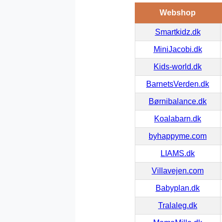
Webshop
Smartkidz.dk
MiniJacobi.dk
Kids-world.dk
BarnetsVerden.dk
Børnibalance.dk
Koalabarn.dk
byhappyme.com
LIAMS.dk
Villavejen.com
Babyplan.dk
Tralaleg.dk