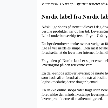
Vurderet til
3.5
ud af 5 stjerner baseret på
4
Nordic label fra Nordic la
Adskillige shops på nettet udlover i dag dive
bestilte produkter når du har tid. Levering
Label underbukser/hipsters – Pige – Grå o
Du bør derudover tænke over at vælge at få l
lige så vel særdeles simpel. Den mest betale
forudsætter at du lever nær internet forhand
Fragttiden på Nordic label er super essenti
leveringstid på den relevante vare.
En del e-shops udlover levering på næste 
som trods alt er forudsat at du når at bestill
logistikmedarbejderne drager hjemad.
En række online shops yder fragt uden bere
foretrække den mindst kostelige leveringsmul
levere produkterne til et afhentningssted.