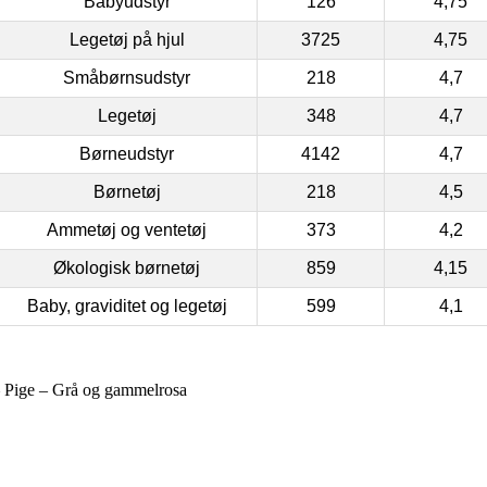
Babyudstyr
126
4,75
Legetøj på hjul
3725
4,75
Småbørnsudstyr
218
4,7
Legetøj
348
4,7
Børneudstyr
4142
4,7
Børnetøj
218
4,5
Ammetøj og ventetøj
373
4,2
Økologisk børnetøj
859
4,15
Baby, graviditet og legetøj
599
4,1
– Pige – Grå og gammelrosa