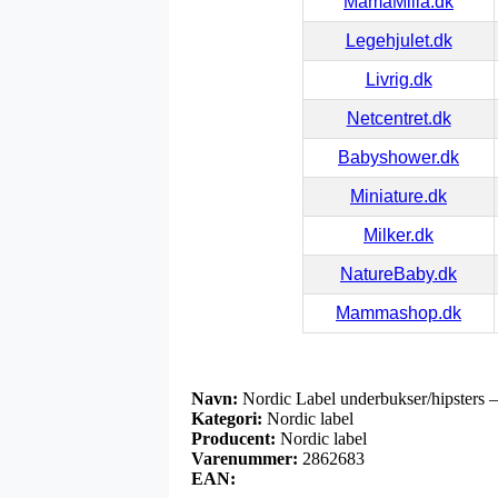
MamaMilla.dk
Legehjulet.dk
Livrig.dk
Netcentret.dk
Babyshower.dk
Miniature.dk
Milker.dk
NatureBaby.dk
Mammashop.dk
Navn:
Nordic Label underbukser/hipsters 
Kategori:
Nordic label
Producent:
Nordic label
Varenummer:
2862683
EAN: