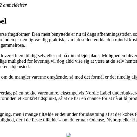
2
anmeldelser
bel
rse fragtformer. Den mest benyttede er nu til dags afhentningssteder, som 
smetoden er nemlig vældig praktisk, samt desuden endda den mindst kost
g gammelrosa.
everet hjem til dig selv eller ud på din arbejdsplads. Muligheden blive
lige mulighed for levering vil dog altid vise sig at være at du selv he
lerens hjemsted.
el om du mangler varerne omgående, så med det formål er det rimelig af
hverdag på en række varenumre, eksempelvis Nordic Label underbukser
e forinden et konkret tidspunkt, så at de har en chance for at nå at få pr
gning, men i mange tilfælde er det under forudsætning af at der købes
ighed, der i de fleste tilfælde – om du er nær Odense, Nyborg eller Hads