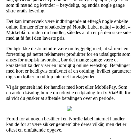
som til mænd og kvinder – betydeligt, og endda nogle gange
sikre gratis levering.
Det kan immervæk være indbringende at eftergå nogle enkelte
online firmaer efter rabatkoder på Nordic Label nattøj – todelt –
Mørkeblå forinden du handler, således at du er på den sikre side
med at få fat i den laveste pris.
Du bør ikke desto mindre være omhyggelig med, at såfremt en
forretning på nettet reklamerer produkter for en udsalgspris som
anses for utopisk favorabel, bør det mange gange være et
karakteristika der viser en uoprigtig online webshop. Betalinger
med kort er heldigvis omfavnet af en ordning, hvilket garanterer
dig som køber imod fup internet foretagender.
Vi går generelt ind for handler med kort eller MobilePay. Som
en anden løsning burde du udnytte en løsning fra fx ViaBill, for
så vidt du ønsker at afbetale betalingen over en periode.
Forud for at nogen bestiller i en Nordic label internet handler
kan de for at være sikker gennemløbe deres vilkår, men det er
oftest en omfattende opgave.