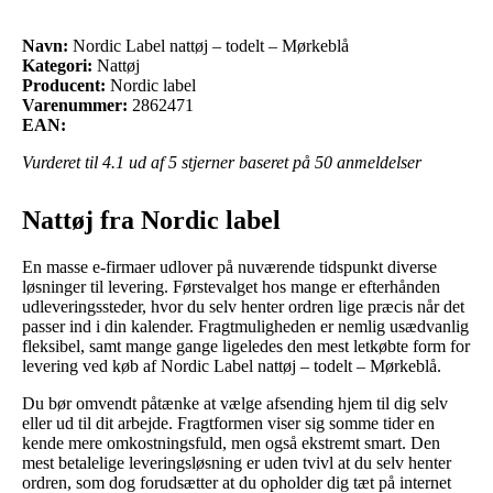
Navn:
Nordic Label nattøj – todelt – Mørkeblå
Kategori:
Nattøj
Producent:
Nordic label
Varenummer:
2862471
EAN:
Vurderet til
4.1
ud af 5 stjerner baseret på
50
anmeldelser
Nattøj fra Nordic label
En masse e-firmaer udlover på nuværende tidspunkt diverse
løsninger til levering. Førstevalget hos mange er efterhånden
udleveringssteder, hvor du selv henter ordren lige præcis når det
passer ind i din kalender. Fragtmuligheden er nemlig usædvanlig
fleksibel, samt mange gange ligeledes den mest letkøbte form for
levering ved køb af Nordic Label nattøj – todelt – Mørkeblå.
Du bør omvendt påtænke at vælge afsending hjem til dig selv
eller ud til dit arbejde. Fragtformen viser sig somme tider en
kende mere omkostningsfuld, men også ekstremt smart. Den
mest betalelige leveringsløsning er uden tvivl at du selv henter
ordren, som dog forudsætter at du opholder dig tæt på internet