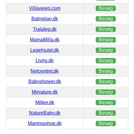
Villavejen.com
Besøg
Babyplan.dk
Besøg
Tralaleg.dk
Besøg
MamaMilla.dk
Besøg
Legehjulet.dk
Besøg
Livrig.dk
Besøg
Netcentret.dk
Besøg
Babyshower.dk
Besøg
Miniature.dk
Besøg
Milker.dk
Besøg
NatureBaby.dk
Besøg
Mammashop.dk
Besøg