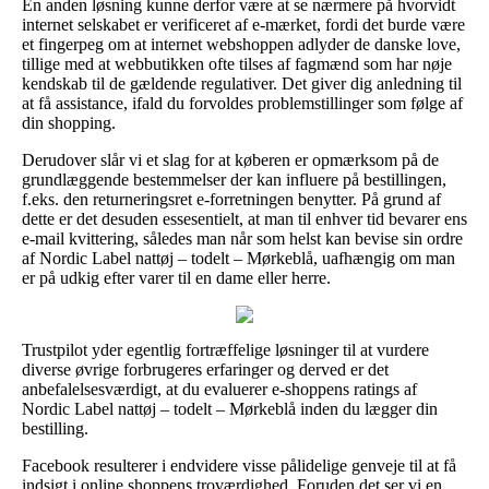
En anden løsning kunne derfor være at se nærmere på hvorvidt
internet selskabet er verificeret af e-mærket, fordi det burde være
et fingerpeg om at internet webshoppen adlyder de danske love,
tillige med at webbutikken ofte tilses af fagmænd som har nøje
kendskab til de gældende regulativer. Det giver dig anledning til
at få assistance, ifald du forvoldes problemstillinger som følge af
din shopping.
Derudover slår vi et slag for at køberen er opmærksom på de
grundlæggende bestemmelser der kan influere på bestillingen,
f.eks. den returneringsret e-forretningen benytter. På grund af
dette er det desuden essesentielt, at man til enhver tid bevarer ens
e-mail kvittering, således man når som helst kan bevise sin ordre
af Nordic Label nattøj – todelt – Mørkeblå, uafhængig om man
er på udkig efter varer til en dame eller herre.
Trustpilot yder egentlig fortræffelige løsninger til at vurdere
diverse øvrige forbrugeres erfaringer og derved er det
anbefalelsesværdigt, at du evaluerer e-shoppens ratings af
Nordic Label nattøj – todelt – Mørkeblå inden du lægger din
bestilling.
Facebook resulterer i endvidere visse pålidelige genveje til at få
indsigt i online shoppens troværdighed. Foruden det ser vi en