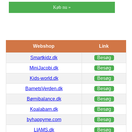
Køb nu »
Webshop
Link
Smartkidz.dk
Besøg
MiniJacobi.dk
Besøg
Kids-world.dk
Besøg
BarnetsVerden.dk
Besøg
Børnibalance.dk
Besøg
Koalabarn.dk
Besøg
byhappyme.com
Besøg
LIAMS.dk
Besøg