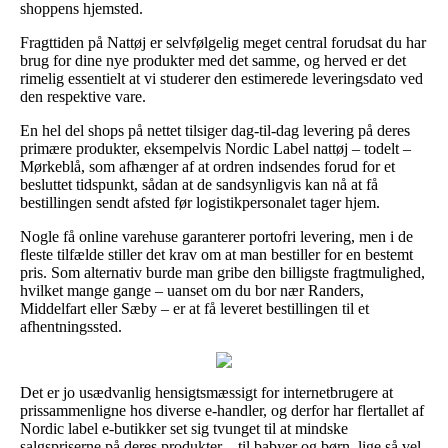
shoppens hjemsted.
Fragttiden på Nattøj er selvfølgelig meget central forudsat du har
brug for dine nye produkter med det samme, og herved er det
rimelig essentielt at vi studerer den estimerede leveringsdato ved
den respektive vare.
En hel del shops på nettet tilsiger dag-til-dag levering på deres
primære produkter, eksempelvis Nordic Label nattøj – todelt –
Mørkeblå, som afhænger af at ordren indsendes forud for et
besluttet tidspunkt, sådan at de sandsynligvis kan nå at få
bestillingen sendt afsted før logistikpersonalet tager hjem.
Nogle få online varehuse garanterer portofri levering, men i de
fleste tilfælde stiller det krav om at man bestiller for en bestemt
pris. Som alternativ burde man gribe den billigste fragtmulighed,
hvilket mange gange – uanset om du bor nær Randers,
Middelfart eller Sæby – er at få leveret bestillingen til et
afhentningssted.
Det er jo usædvanlig hensigtsmæssigt for internetbrugere at
prissammenligne hos diverse e-handler, og derfor har flertallet af
Nordic label e-butikker set sig tvunget til at mindske
salgspriserne på deres produkter – til babyer og børn, lige så vel