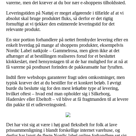
varerne, men det kræver at du bor nær e-shoppens tilholdssted.
Leveringstiden på Nattøj er meget afgørende i tilfælde af at vi
absolut skal bruge produktet fluks, så derfor er det rigtig
fornuftigt at vi tjekker den estimerede leveringstid for det
relevante produkt.
En stor portion forhandlere på nettet frembyder levering efter en
enkelt hverdag på mange af shoppens produkter, eksempelvis
Nordic Label natkjole – Gammelrosa, men glem ikke at det
afhænger af at bestillingen realiseres forud for et besluttet
klokkeslæt, med hensynstagen til at de har mulighed for at nå at
få varerne på posthuset forinden de pakkeansatte har fyraften.
Indtil flere webshops garanterer fragt uden omkostninger, men
typisk kræver det at du bestiller for et konkret beløb. I øvrigt
burde du beslutte sig for den mest letkøbte type af levering,
hvilket oftest – hvad end man opholder sig i Silkeborg,
Haderslev eller Ebeltoft – vil blive at få fragtmanden til at levere
din pakke til et udleveringssted.
Det har vist sig at være i høj grad fleksibelt for folk at lave
prissammenligning i blandt forskellige internet varehuse, og
derfor har langt de fleste Nordic label online forhandlere set sig