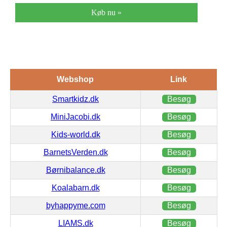
Køb nu »
Webshop
Link
Smartkidz.dk
Besøg
MiniJacobi.dk
Besøg
Kids-world.dk
Besøg
BarnetsVerden.dk
Besøg
Børnibalance.dk
Besøg
Koalabarn.dk
Besøg
byhappyme.com
Besøg
LIAMS.dk
Besøg