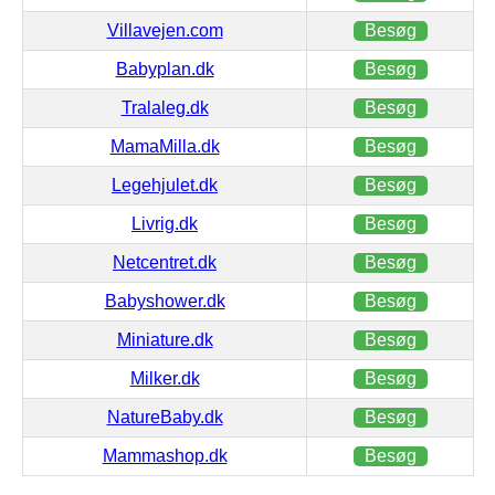
Villavejen.com
Besøg
Babyplan.dk
Besøg
Tralaleg.dk
Besøg
MamaMilla.dk
Besøg
Legehjulet.dk
Besøg
Livrig.dk
Besøg
Netcentret.dk
Besøg
Babyshower.dk
Besøg
Miniature.dk
Besøg
Milker.dk
Besøg
NatureBaby.dk
Besøg
Mammashop.dk
Besøg