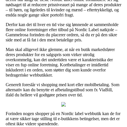
nødsaget til at reducere prisniveauet på mange af deres produkter
– til børn, og ligeledes til kvinder og mænd – eftertrykkeligt, og
endda nogle gange sikre portofri fragt.
Derfor kan det til hver en tid vise sig lønnende at sammenholde
flere online forretninger efter tilbud på Nordic Label natkjole –
Gammelrosa forinden du placerer ordren, så du er på den sikre
side med at få fat i den mest betalelige pris.
Man skal alligevel ikke glemme, at når en butik markedsfører
deres produkter for en salgspris som virker utrolig
overkommelig, kan det undertiden være et karakteristika der
viser en fup online forretning. Kortbetalinger er imidlertid
inkluderet i en orden, som støtter dig som kunde overfor
bedrageriske webbutikker.
Generelt foreslår vi shopping med kort eller mobilbetaling. Som
alternativ kan du benytte et afbetalingstilbud som fx ViaBill,
ifald du hellere vil godtgøre prisen over tid.
Forinden nogen shopper på en Nordic label webbutik kan de for
at være sikker tage stilling til e-butikkens betingelser, men det er
oftest ikke videre spændende.