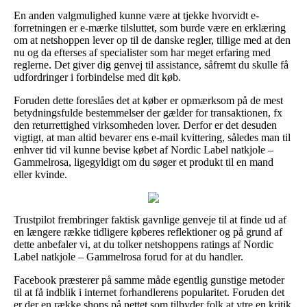
En anden valgmulighed kunne være at tjekke hvorvidt e-
forretningen er e-mærke tilsluttet, som burde være en erklæring
om at netshoppen lever op til de danske regler, tillige med at den
nu og da efterses af specialister som har meget erfaring med
reglerne. Det giver dig genvej til assistance, såfremt du skulle få
udfordringer i forbindelse med dit køb.
Foruden dette foreslåes det at køber er opmærksom på de mest
betydningsfulde bestemmelser der gælder for transaktionen, fx
den returrettighed virksomheden lover. Derfor er det desuden
vigtigt, at man altid bevarer ens e-mail kvittering, således man til
enhver tid vil kunne bevise købet af Nordic Label natkjole –
Gammelrosa, ligegyldigt om du søger et produkt til en mand
eller kvinde.
Trustpilot frembringer faktisk gavnlige genveje til at finde ud af
en længere række tidligere køberes reflektioner og på grund af
dette anbefaler vi, at du tolker netshoppens ratings af Nordic
Label natkjole – Gammelrosa forud for at du handler.
Facebook præsterer på samme måde egentlig gunstige metoder
til at få indblik i internet forhandlerens popularitet. Foruden det
er der en række shops på nettet som tilbyder folk at ytre en kritik