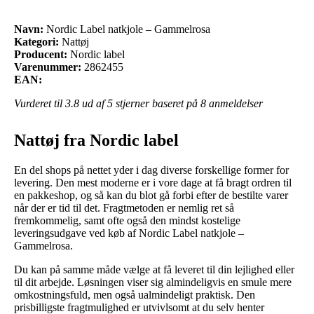
Navn:
Nordic Label natkjole – Gammelrosa
Kategori:
Nattøj
Producent:
Nordic label
Varenummer:
2862455
EAN:
Vurderet til
3.8
ud af 5 stjerner baseret på
8
anmeldelser
Nattøj fra Nordic label
En del shops på nettet yder i dag diverse forskellige former for
levering. Den mest moderne er i vore dage at få bragt ordren til
en pakkeshop, og så kan du blot gå forbi efter de bestilte varer
når der er tid til det. Fragtmetoden er nemlig ret så
fremkommelig, samt ofte også den mindst kostelige
leveringsudgave ved køb af Nordic Label natkjole –
Gammelrosa.
Du kan på samme måde vælge at få leveret til din lejlighed eller
til dit arbejde. Løsningen viser sig almindeligvis en smule mere
omkostningsfuld, men også ualmindeligt praktisk. Den
prisbilligste fragtmulighed er utvivlsomt at du selv henter