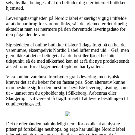
selv, hvilket betinges af at du befinder dig nær internet butikkens
hjemsted.
Leveringshastigheden på Nordic label er særligt vigtig i tilfælde
af at du har brug for varerne fluks, så i det øjemed er det rimelig
aktuelt at man ser nærmere på den forventede leveringsdato for
den pågældende vare.
Størstedelen af online butikker tilsiger 1 dags fragt på en hel del
varenumre, eksempelvis Nordic Label luffer med uld – Grå, men
glem ikke at det er betinget af at du bestiller før et besluttet
tidspunkt, så de med sikkerhed kan nå at få dit nye produkt sendt
afsted forud for at lagermedarbejderne har fyraften.
Visse online varehuse frembyder gratis levering, men typisk
kræver det at du køber for en fastsat pris. Som alternativ kunne
man beslutte sig for den mest prisbevidste leveringsløsning, som
tit – uanset om du opholder sig i Silkeborg, Aabenraa eller
Slangerup – vil være at få fragtfirmaet til at levere bestillingen til
et udleveringssted.
Det er efterhånden ualmindeligt nemt for os alle at analysere
priser på forskellige netshops, og ergo har utallige Nordic label
internet outlets været presset til at at sænke prisniveauet på