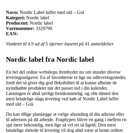
Navn:
Nordic Label luffer med uld – Grå
Kategori:
Nordic label
Producent:
Nordic label
Varenummer:
3329790
EAN:
Vurderet til
4.9
ud af 5 stjerner baseret på
41
anmeldelser
Nordic label fra Nordic label
En hel del online webshops frembyder nu om stunder diverse
leveringsudgaver. En af favoritterne er lige nu udleveringssteder,
fordi det så giver dig god fleksibilitet til at kunne afhente de
nyindkøbte produkter når det passer ind i din kalender.
Løsningen er altså særligt fremkommelig, og ofte tilmed den
mest betalelige slags levering ved køb af Nordic Label luffer
med uld – Grå.
Du kan tillige planlægge at vælge afsending til din adresse eller
til adressen på dit arbejde. Fragttypen bliver en gang i mellem en
sjat mere bekostelig, men lige så vel ret så ligetil. Den mest
betalelige metode til levering vil dog altid være at hente ordren