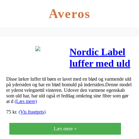
Averos
Nordic Label
luffer med uld
– Grå
Disse lækre luffer til børn er lavet med en blød og varmende uld
på ydersiden og har en blød bomuld på indersiden.Denne model
er yderst velegnettil vinteren. Udover den varmene egenskab
som uld har, har uld også et fedtlag omkring sine fibre som gør
at d
(Læs mere)
75
kr.
(Vis fragtpris)
Læs mere »