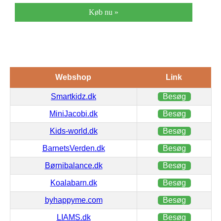
Køb nu »
Webshop
Link
Smartkidz.dk
Besøg
MiniJacobi.dk
Besøg
Kids-world.dk
Besøg
BarnetsVerden.dk
Besøg
Børnibalance.dk
Besøg
Koalabarn.dk
Besøg
byhappyme.com
Besøg
LIAMS.dk
Besøg