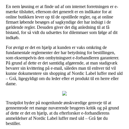
En nem løsning er at finde ud af om internet forretningen er e-
mærke tilsluttet, eftersom det generelt er en indikator for at
online butikken lever op til de opstillede regler, og at online
firmaet løbende besøges af sagkyndige der har indsigt i de
gældende regler. Desuden giver det dig anledning til at få
bistand, for så vidt du udsættes for dilemmaer som følge af dit
indkøb.
For øvrigt er det en hjælp at kunden er vaks omkring de
fundamentale reglementer der har betydning for bestillingen,
som eksempelvis den ombytningsret e-forhandleren garanterer.
På grund af dette er det samtidig afgørende, at man stadigvæk
bevarer sin kvittering på e-mail, således man til enhver tid vil
kunne dokumentere sin shopping af Nordic Label luffer med uld
– Grå, ligegyldigt om du leder efter et produkt til en herre eller
dame.
Trustpilot byder på nogenlunde ønskværdige genveje til at
gennemrode ret mange nuværende brugeres kritik og på grund
af dette er det en hjælp, at du efterforsker e-forhandlerens
anmeldelser af Nordic Label luffer med uld – Grå før du
bestiller.