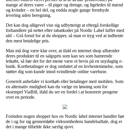
mange af deres varer – til piger og drenge, og ligeledes til mænd
og kvinder – en hel del, og endda nogle gange frembyde
levering uden beregning.
Det kan dog alligevel vise sig udbytterigt at eftergå forskellige
forhandlere på nettet efter rabatkoder på Nordic Label luffer med
uld – Grå forud for at du shopper, så man er tryg ved at indhente
den mest betalelige pris.
Man må dog være klar over, at ifald en internet shop afhænder
deres produkter til en salgspris som kan ses som hamrende
letkøbt, så bør det for det meste være et bevis på en snydagtig e-
butik. Kortbetalinger er dog omfattet af en lovbestemmelse, som
støtter dig som kunde imod svindlende online varehuse.
Generelt anbefaler vi kortkøb eller betalinger med mobilen. Som
en alternativ mulighed kan du vælge en løsning som for
eksempel ViaBill, ifald du ser en fordel i at honorere pengene
over en periode.
Forinden nogen shopper hos en Nordic label internet handler bør
de i og for sig gennemløbe virksomhedens handelsaftale, dog er
det i mange tilfælde ikke særlig sjovt.