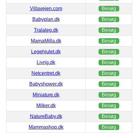
Villavejen.com
Besøg
Babyplan.dk
Besøg
Tralaleg.dk
Besøg
MamaMilla.dk
Besøg
Legehjulet.dk
Besøg
Livrig.dk
Besøg
Netcentret.dk
Besøg
Babyshower.dk
Besøg
Miniature.dk
Besøg
Milker.dk
Besøg
NatureBaby.dk
Besøg
Mammashop.dk
Besøg