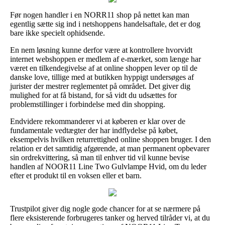
Før nogen handler i en NORR11 shop på nettet kan man
egentlig sætte sig ind i netshoppens handelsaftale, det er dog
bare ikke specielt ophidsende.
En nem løsning kunne derfor være at kontrollere hvorvidt
internet webshoppen er medlem af e-mærket, som længe har
været en tilkendegivelse af at online shoppen lever op til de
danske love, tillige med at butikken hyppigt undersøges af
jurister der mestrer reglementet på området. Det giver dig
mulighed for at få bistand, for så vidt du udsættes for
problemstillinger i forbindelse med din shopping.
Endvidere rekommanderer vi at køberen er klar over de
fundamentale vedtægter der har indflydelse på købet,
eksempelvis hvilken returrettighed online shoppen bruger. I den
relation er det samtidig afgørende, at man permanent opbevarer
sin ordrekvittering, så man til enhver tid vil kunne bevise
handlen af NOOR11 Line Two Gulvlampe Hvid, om du leder
efter et produkt til en voksen eller et barn.
Trustpilot giver dig nogle gode chancer for at se nærmere på
flere eksisterende forbrugeres tanker og herved tilråder vi, at du