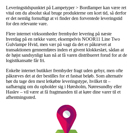
Leveringstidspunktet på Lampetyper > Bordlamper kan være ret
vital om du absolut skal bruge produkterne om kort tid, så derfor
er det nemlig fornuftigt at vi finder den forventede leveringstid
for den relevante vare.
Flere internet virksomheder frembyder levering på næste
hverdag på en række varer, eksempelvis NOOR11 Line Two
Gulvlampe Hvid, men vær på vagt da det er påkrævet at
transaktionen gennemføres inden et givent klokkeslæt, sådan at
de højst sandsynligt kan nå at få varen distribueret forud for at de
logistikansatte får fri.
Enkelte internet butikker frembyder fragt uden gebyr, men ofte
påkræves det at der bestilles for et fastsat beløb. Som alternativ
bør du tage den mest letkøbte leveringstype, hvilket tit –
uafhængig om du opholder sig i Hørsholm, Nørresundby eller
Haslev – vil være at få fragtmanden til at køre dine varer til et
afhentningssted.