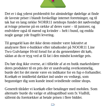
Det er i dag yderst problemfrit for almindelige dødelige at finde
de laveste priser i blandt forskellige internet forretninger, og til
tak har en lang række NORR11 netshops fundet det nødvendigt
at tvinge priserne på en række af deres varer – til juniorer, og
endvidere også til mænd og kvinder – helt i bund, og endda
nogle gange yde fragtfri levering.
Til gengæld kan det ikke desto mindre være lukrativt at
analysere flere e-butikker efter rabatkoder på NOOR11 Line
Two Gulvlampe Hvid forud for at du gennemfører dit køb,
sådan at du er tryg ved at få fat i den mindst kostelige pris.
Du bør dog ikke overse, at i tilfælde af at en butik markedsfører
deres produkter til en pris der er usædvanlig overkommelig,
burde det for det meste være en indikator for en fup e-forhandler.
Kortkøb er imidlertid dækket ind under en vedtægt, som
begunstiger dig som kunde imod svindlende online shops.
Generelt tilråder vi kortkøb eller betalinger med mobilen. Som
alternativ burde du vælge et afdragstilbud som fx ViaBill,
såfremt du foretrækker at betale prisen i flere bidder.