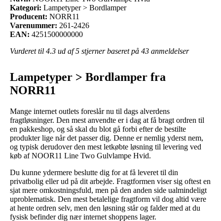
Kategori:
Lampetyper > Bordlamper
Producent:
NORR11
Varenummer:
261-2426
EAN:
4251500000000
Vurderet til
4.3
ud af 5 stjerner baseret på
43
anmeldelser
Lampetyper > Bordlamper fra
NORR11
Mange internet outlets foreslår nu til dags alverdens
fragtløsninger. Den mest anvendte er i dag at få bragt ordren til
en pakkeshop, og så skal du blot gå forbi efter de bestilte
produkter lige når det passer dig. Denne er nemlig yderst nem,
og typisk derudover den mest letkøbte løsning til levering ved
køb af NOOR11 Line Two Gulvlampe Hvid.
Du kunne ydermere beslutte dig for at få leveret til din
privatbolig eller ud på dit arbejde. Fragtformen viser sig oftest en
sjat mere omkostningsfuld, men på den anden side ualmindeligt
uproblematisk. Den mest betalelige fragtform vil dog altid være
at hente ordren selv, men den løsning står og falder med at du
fysisk befinder dig nær internet shoppens lager.