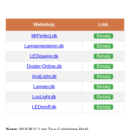
Webshop
Link
MrPerfect.dk
Besøg
Lampemesteren.dk
Besøg
LEDpaerer.dk
Besøg
Dioder-Online.dk
Besøg
AndLight.dk
Besøg
Lamper.dk
Besøg
LuxLight.dk
Besøg
LEDproff.dk
Besøg
Navn:
NOOR11 Line Two Gulvlampe Hvid