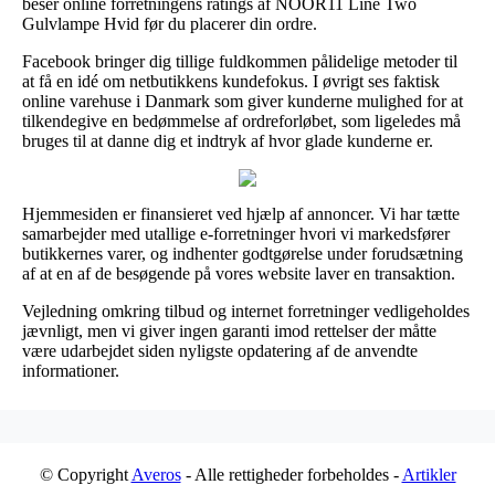
beser online forretningens ratings af NOOR11 Line Two
Gulvlampe Hvid før du placerer din ordre.
Facebook bringer dig tillige fuldkommen pålidelige metoder til
at få en idé om netbutikkens kundefokus. I øvrigt ses faktisk
online varehuse i Danmark som giver kunderne mulighed for at
tilkendegive en bedømmelse af ordreforløbet, som ligeledes må
bruges til at danne dig et indtryk af hvor glade kunderne er.
Hjemmesiden er finansieret ved hjælp af annoncer. Vi har tætte
samarbejder med utallige e-forretninger hvori vi markedsfører
butikkernes varer, og indhenter godtgørelse under forudsætning
af at en af de besøgende på vores website laver en transaktion.
Vejledning omkring tilbud og internet forretninger vedligeholdes
jævnligt, men vi giver ingen garanti imod rettelser der måtte
være udarbejdet siden nyligste opdatering af de anvendte
informationer.
© Copyright
Averos
- Alle rettigheder forbeholdes -
Artikler