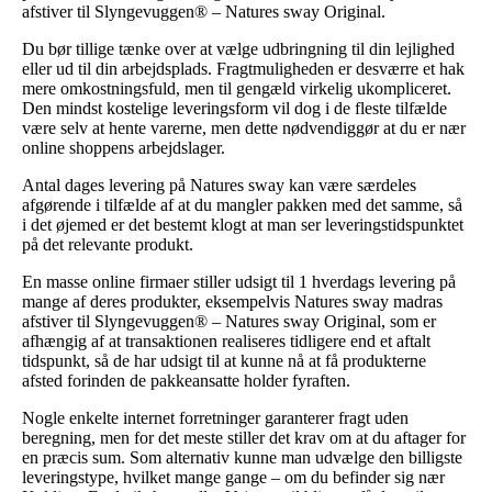
afstiver til Slyngevuggen® – Natures sway Original.
Du bør tillige tænke over at vælge udbringning til din lejlighed
eller ud til din arbejdsplads. Fragtmuligheden er desværre et hak
mere omkostningsfuld, men til gengæld virkelig ukompliceret.
Den mindst kostelige leveringsform vil dog i de fleste tilfælde
være selv at hente varerne, men dette nødvendiggør at du er nær
online shoppens arbejdslager.
Antal dages levering på Natures sway kan være særdeles
afgørende i tilfælde af at du mangler pakken med det samme, så
i det øjemed er det bestemt klogt at man ser leveringstidspunktet
på det relevante produkt.
En masse online firmaer stiller udsigt til 1 hverdags levering på
mange af deres produkter, eksempelvis Natures sway madras
afstiver til Slyngevuggen® – Natures sway Original, som er
afhængig af at transaktionen realiseres tidligere end et aftalt
tidspunkt, så de har udsigt til at kunne nå at få produkterne
afsted forinden de pakkeansatte holder fyraften.
Nogle enkelte internet forretninger garanterer fragt uden
beregning, men for det meste stiller det krav om at du aftager for
en præcis sum. Som alternativ kunne man udvælge den billigste
leveringstype, hvilket mange gange – om du befinder sig nær