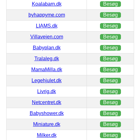
Koalabarn.dk
Besøg
byhappyme.com
Besøg
LIAMS.dk
Besøg
Villavejen.com
Besøg
Babyplan.dk
Besøg
Tralaleg.dk
Besøg
MamaMilla.dk
Besøg
Legehjulet.dk
Besøg
Livrig.dk
Besøg
Netcentret.dk
Besøg
Babyshower.dk
Besøg
Miniature.dk
Besøg
Milker.dk
Besøg