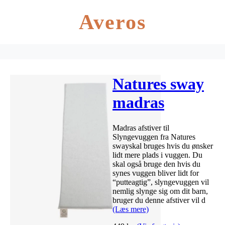
Averos
Natures sway
madras
afstiver til
Madras afstiver til
Slyngevuggen®
Slyngevuggen fra Natures
swayskal bruges hvis du ønsker
– Natures
lidt mere plads i vuggen. Du
skal også bruge den hvis du
sway Original
synes vuggen bliver lidt for
“putteagtig”, slyngevuggen vil
nemlig slynge sig om dit barn,
bruger du denne afstiver vil d
(Læs mere)