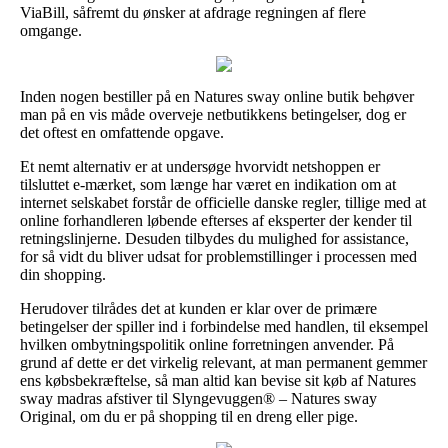
ViaBill, såfremt du ønsker at afdrage regningen af flere
omgange.
Inden nogen bestiller på en Natures sway online butik behøver
man på en vis måde overveje netbutikkens betingelser, dog er
det oftest en omfattende opgave.
Et nemt alternativ er at undersøge hvorvidt netshoppen er
tilsluttet e-mærket, som længe har været en indikation om at
internet selskabet forstår de officielle danske regler, tillige med at
online forhandleren løbende efterses af eksperter der kender til
retningslinjerne. Desuden tilbydes du mulighed for assistance,
for så vidt du bliver udsat for problemstillinger i processen med
din shopping.
Herudover tilrådes det at kunden er klar over de primære
betingelser der spiller ind i forbindelse med handlen, til eksempel
hvilken ombytningspolitik online forretningen anvender. På
grund af dette er det virkelig relevant, at man permanent gemmer
ens købsbekræftelse, så man altid kan bevise sit køb af Natures
sway madras afstiver til Slyngevuggen® – Natures sway
Original, om du er på shopping til en dreng eller pige.