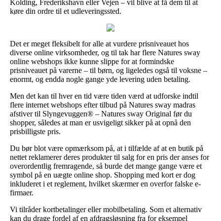
Kolding, Frederikshavn eller Vejen – vil blive at få dem til at
køre din ordre til et udleveringssted.
Det er meget fleksibelt for alle at vurdere prisniveauet hos
diverse online virksomheder, og til tak har flere Natures sway
online webshops ikke kunne slippe for at formindske
prisniveauet på varerne – til børn, og ligeledes også til voksne –
enormt, og endda nogle gange yde levering uden betaling.
Men det kan til hver en tid være tiden værd at udforske indtil
flere internet webshops efter tilbud på Natures sway madras
afstiver til Slyngevuggen® – Natures sway Original før du
shopper, således at man er usvigeligt sikker på at opnå den
prisbilligste pris.
Du bør blot være opmærksom på, at i tilfælde af at en butik på
nettet reklamerer deres produkter til salg for en pris der anses for
overordentlig fremragende, så burde det mange gange være et
symbol på en uægte online shop. Shopping med kort er dog
inkluderet i et reglement, hvilket skærmer en overfor falske e-
firmaer.
Vi tilråder kortbetalinger eller mobilbetaling. Som et alternativ
kan du drage fordel af en afdragsløsning fra for eksempel