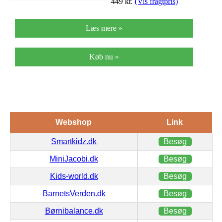
449
kr.
(Vis fragtpris)
Læs mere »
Køb nu »
Webshop
Link
Smartkidz.dk
Besøg
MiniJacobi.dk
Besøg
Kids-world.dk
Besøg
BarnetsVerden.dk
Besøg
Børnibalance.dk
Besøg