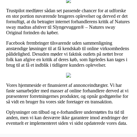
Trustpilot medfører sådan set passende chancer for at udforske
en stor portion nuværende brugeres oplevelser og derved er det
fornuftigt, at du betragter internet forhandlerens kritik af Natures
sway madras afstiver til Slyngevuggen® – Natures sway
Original forinden du køber.
Facebook frembringer tilsvarende uden sammenligning
anstændige løsninger til at få kendskab til online virksomhedens
pålidelighed. Desuden møder vi faktisk outlets på nettet hvor
folk kan afgive en kritik af deres køb, som ligeledes kan tages i
brug til at få et indblik i tidligere kunders oplevelser.
Vores hjemmeside er finansieret af annonceindtægter. Vi har
faste samarbejder med masser af online forhandlere derved at vi
præsenterer forretningernes produkter, og opnår godtgørelse for
så vidt en bruger fra vores side foretager en transaktion.
Oplysninger om tilbud og e-forhandlere understøttes fra tid til
anden, men vi kan desværre ikke garantere imod ændringer der
eventuelt er implementeret siden vi sidst opdaterede vores data.