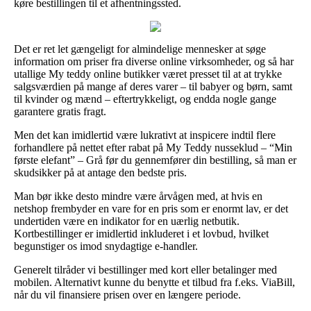
køre bestillingen til et afhentningssted.
Det er ret let gængeligt for almindelige mennesker at søge
information om priser fra diverse online virksomheder, og så har
utallige My teddy online butikker været presset til at at trykke
salgsværdien på mange af deres varer – til babyer og børn, samt
til kvinder og mænd – eftertrykkeligt, og endda nogle gange
garantere gratis fragt.
Men det kan imidlertid være lukrativt at inspicere indtil flere
forhandlere på nettet efter rabat på My Teddy nusseklud – “Min
første elefant” – Grå før du gennemfører din bestilling, så man er
skudsikker på at antage den bedste pris.
Man bør ikke desto mindre være årvågen med, at hvis en
netshop frembyder en vare for en pris som er enormt lav, er det
undertiden være en indikator for en uærlig netbutik.
Kortbestillinger er imidlertid inkluderet i et lovbud, hvilket
begunstiger os imod snydagtige e-handler.
Generelt tilråder vi bestillinger med kort eller betalinger med
mobilen. Alternativt kunne du benytte et tilbud fra f.eks. ViaBill,
når du vil finansiere prisen over en længere periode.