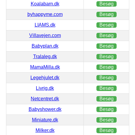
Koalabarn.dk
Besøg
byhappyme.com
Besøg
LIAMS.dk
Besøg
Villavejen.com
Besøg
Babyplan.dk
Besøg
Tralaleg.dk
Besøg
MamaMilla.dk
Besøg
Legehjulet.dk
Besøg
Livrig.dk
Besøg
Netcentret.dk
Besøg
Babyshower.dk
Besøg
Miniature.dk
Besøg
Milker.dk
Besøg