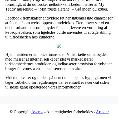
fornuftigt, at du udforsker netbutikkens bedømmelser af My
Teddy nusseklud – “Min første elefant” – Grå inden du køber.
Facebook fremskaffer endvidere ret hensigtsmæssige chancer for
at få en idé om webshoppens kundefokus. Derudover ser vi en
del e-forhandlere som tilbyder folk at aflevere en vurdering af
købsoplevelsen, som ligeledes burde anvendes til at tage stilling
til tilfredsheden hos kunderne.
Hjemmesiden er annoncefinansieret. Vi har tætte samarbejder
med masser af internet selskaber idet vi markedsfører
virksomhedernes produkter, og indkasserer provision forudsat en
bruger fra vores website realiserer en transaktion.
Viden om varer og outlets på nettet understøttes hyppigt, men vi
tager forbehold for reguleringer der eventuelt er iværksat siden
vi sidste gang opdaterede vores informationer.
© Copyright
Averos
- Alle rettigheder forbeholdes -
Artikler