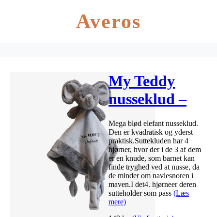
Averos
My Teddy
nusseklud –
“Min første
Mega blød elefant nusseklud.
elefant” – Grå
Den er kvadratisk og yderst
praktisk.Suttekluden har 4
hjørner, hvor der i de 3 af dem
er en knude, som barnet kan
finde tryghed ved at nusse, da
de minder om navlesnoren i
maven.I det4. hjørneer deren
sutteholder som pass
(Læs
mere)