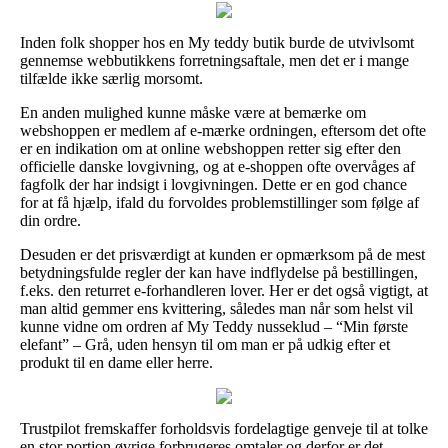
Inden folk shopper hos en My teddy butik burde de utvivlsomt
gennemse webbutikkens forretningsaftale, men det er i mange
tilfælde ikke særlig morsomt.
En anden mulighed kunne måske være at bemærke om
webshoppen er medlem af e-mærke ordningen, eftersom det ofte
er en indikation om at online webshoppen retter sig efter den
officielle danske lovgivning, og at e-shoppen ofte overvåges af
fagfolk der har indsigt i lovgivningen. Dette er en god chance
for at få hjælp, ifald du forvoldes problemstillinger som følge af
din ordre.
Desuden er det prisværdigt at kunden er opmærksom på de mest
betydningsfulde regler der kan have indflydelse på bestillingen,
f.eks. den returret e-forhandleren lover. Her er det også vigtigt, at
man altid gemmer ens kvittering, således man når som helst vil
kunne vidne om ordren af My Teddy nusseklud – “Min første
elefant” – Grå, uden hensyn til om man er på udkig efter et
produkt til en dame eller herre.
Trustpilot fremskaffer forholdsvis fordelagtige genveje til at tolke
en stor portion øvrige forbrugeres omtaler og derfor er det