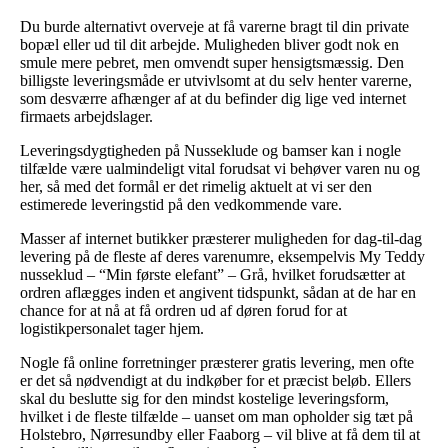
Du burde alternativt overveje at få varerne bragt til din private
bopæl eller ud til dit arbejde. Muligheden bliver godt nok en
smule mere pebret, men omvendt super hensigtsmæssig. Den
billigste leveringsmåde er utvivlsomt at du selv henter varerne,
som desværre afhænger af at du befinder dig lige ved internet
firmaets arbejdslager.
Leveringsdygtigheden på Nusseklude og bamser kan i nogle
tilfælde være ualmindeligt vital forudsat vi behøver varen nu og
her, så med det formål er det rimelig aktuelt at vi ser den
estimerede leveringstid på den vedkommende vare.
Masser af internet butikker præsterer muligheden for dag-til-dag
levering på de fleste af deres varenumre, eksempelvis My Teddy
nusseklud – “Min første elefant” – Grå, hvilket forudsætter at
ordren aflægges inden et angivent tidspunkt, sådan at de har en
chance for at nå at få ordren ud af døren forud for at
logistikpersonalet tager hjem.
Nogle få online forretninger præsterer gratis levering, men ofte
er det så nødvendigt at du indkøber for et præcist beløb. Ellers
skal du beslutte sig for den mindst kostelige leveringsform,
hvilket i de fleste tilfælde – uanset om man opholder sig tæt på
Holstebro, Nørresundby eller Faaborg – vil blive at få dem til at