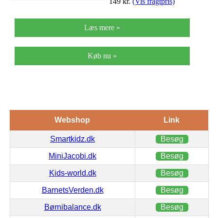
149
kr.
(Vis fragtpris)
Læs mere »
Køb nu »
Webshop
Link
Smartkidz.dk
Besøg
MiniJacobi.dk
Besøg
Kids-world.dk
Besøg
BarnetsVerden.dk
Besøg
Børnibalance.dk
Besøg