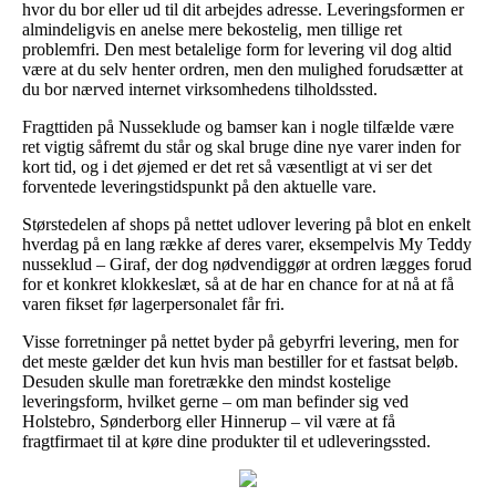
hvor du bor eller ud til dit arbejdes adresse. Leveringsformen er
almindeligvis en anelse mere bekostelig, men tillige ret
problemfri. Den mest betalelige form for levering vil dog altid
være at du selv henter ordren, men den mulighed forudsætter at
du bor nærved internet virksomhedens tilholdssted.
Fragttiden på Nusseklude og bamser kan i nogle tilfælde være
ret vigtig såfremt du står og skal bruge dine nye varer inden for
kort tid, og i det øjemed er det ret så væsentligt at vi ser det
forventede leveringstidspunkt på den aktuelle vare.
Størstedelen af shops på nettet udlover levering på blot en enkelt
hverdag på en lang række af deres varer, eksempelvis My Teddy
nusseklud – Giraf, der dog nødvendiggør at ordren lægges forud
for et konkret klokkeslæt, så at de har en chance for at nå at få
varen fikset før lagerpersonalet får fri.
Visse forretninger på nettet byder på gebyrfri levering, men for
det meste gælder det kun hvis man bestiller for et fastsat beløb.
Desuden skulle man foretrække den mindst kostelige
leveringsform, hvilket gerne – om man befinder sig ved
Holstebro, Sønderborg eller Hinnerup – vil være at få
fragtfirmaet til at køre dine produkter til et udleveringssted.