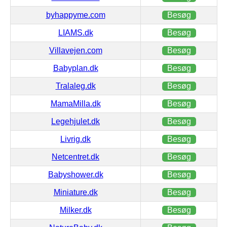
byhappyme.com
Besøg
LIAMS.dk
Besøg
Villavejen.com
Besøg
Babyplan.dk
Besøg
Tralaleg.dk
Besøg
MamaMilla.dk
Besøg
Legehjulet.dk
Besøg
Livrig.dk
Besøg
Netcentret.dk
Besøg
Babyshower.dk
Besøg
Miniature.dk
Besøg
Milker.dk
Besøg