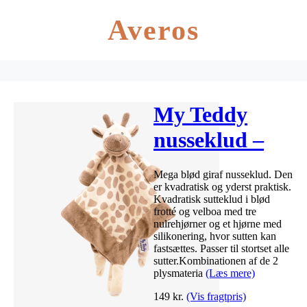
Averos
My Teddy
nusseklud –
Giraf
Mega blød giraf nusseklud. Den
er kvadratisk og yderst praktisk.
Kvadratisk sutteklud i blød
frotté og velboa med tre
nulrehjørner og et hjørne med
silikonering, hvor sutten kan
fastsættes. Passer til stortset alle
sutter.Kombinationen af de 2
plysmateria
(Læs mere)
149
kr.
(Vis fragtpris)