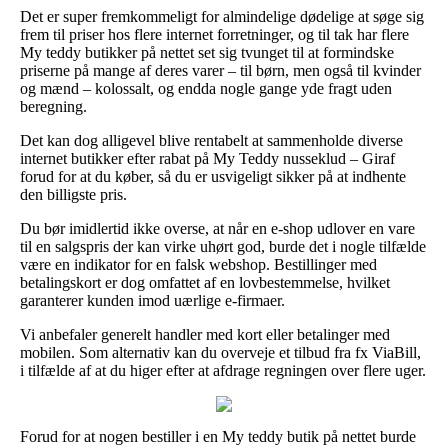
Det er super fremkommeligt for almindelige dødelige at søge sig
frem til priser hos flere internet forretninger, og til tak har flere
My teddy butikker på nettet set sig tvunget til at formindske
priserne på mange af deres varer – til børn, men også til kvinder
og mænd – kolossalt, og endda nogle gange yde fragt uden
beregning.
Det kan dog alligevel blive rentabelt at sammenholde diverse
internet butikker efter rabat på My Teddy nusseklud – Giraf
forud for at du køber, så du er usvigeligt sikker på at indhente
den billigste pris.
Du bør imidlertid ikke overse, at når en e-shop udlover en vare
til en salgspris der kan virke uhørt god, burde det i nogle tilfælde
være en indikator for en falsk webshop. Bestillinger med
betalingskort er dog omfattet af en lovbestemmelse, hvilket
garanterer kunden imod uærlige e-firmaer.
Vi anbefaler generelt handler med kort eller betalinger med
mobilen. Som alternativ kan du overveje et tilbud fra fx ViaBill,
i tilfælde af at du higer efter at afdrage regningen over flere uger.
Forud for at nogen bestiller i en My teddy butik på nettet burde