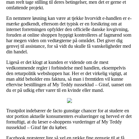
man reelt tage stilling til deres betingelser, men det er gerne et
omfattende projekt.
En nemmere løsning kan være at tjekke hvorvidt e-handlen er e-
mærke godkendt, eftersom det typisk er en forsikring om at
internet forretningen opfylder den officielle danske lovgivning,
foruden at online shoppen hyppigt kontrolleres af fagmænd som
har megen viden om vedtægterne på området. Det giver dig
genvej til assistance, for så vidt du skulle få vanskeligheder med
din handel.
Ligeså er det klogt at kunden er vidende om de mest
vedkommende regler i forbindelse med handlen, eksempelvis
den returpolitik webshoppen har. Her er det virkelig vigtigt, at
man altid beholder ens faktura, så man i fremtiden vil kunne
eftervise bestillingen af My Teddy nusseklud – Giraf, uanset om
du er på udkig efter varer til en kvinde eller mand.
Trustpilot indebærer de facto gunstige chancer for at studere en
stor portion aktuelle konsumenters evalueringer og herved er det
fornuftigt, at du læser e-shoppens vurderinger af My Teddy
nusseklud – Giraf før du køber.
Facebook præsterer lige så vel en række fine genveje til at få