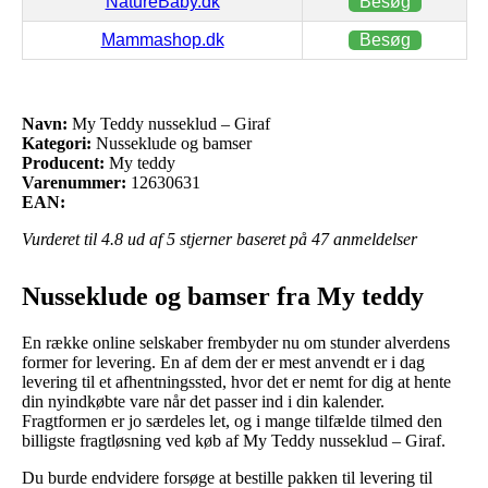
NatureBaby.dk
Besøg
Mammashop.dk
Besøg
Navn:
My Teddy nusseklud – Giraf
Kategori:
Nusseklude og bamser
Producent:
My teddy
Varenummer:
12630631
EAN:
Vurderet til
4.8
ud af 5 stjerner baseret på
47
anmeldelser
Nusseklude og bamser fra My teddy
En række online selskaber frembyder nu om stunder alverdens
former for levering. En af dem der er mest anvendt er i dag
levering til et afhentningssted, hvor det er nemt for dig at hente
din nyindkøbte vare når det passer ind i din kalender.
Fragtformen er jo særdeles let, og i mange tilfælde tilmed den
billigste fragtløsning ved køb af My Teddy nusseklud – Giraf.
Du burde endvidere forsøge at bestille pakken til levering til