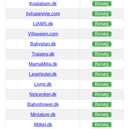
Koalabarn.dk
Besøg
byhappyme.com
Besøg
LIAMS.dk
Besøg
Villavejen.com
Besøg
Babyplan.dk
Besøg
Tralaleg.dk
Besøg
MamaMilla.dk
Besøg
Legehjulet.dk
Besøg
Livrig.dk
Besøg
Netcentret.dk
Besøg
Babyshower.dk
Besøg
Miniature.dk
Besøg
Milker.dk
Besøg