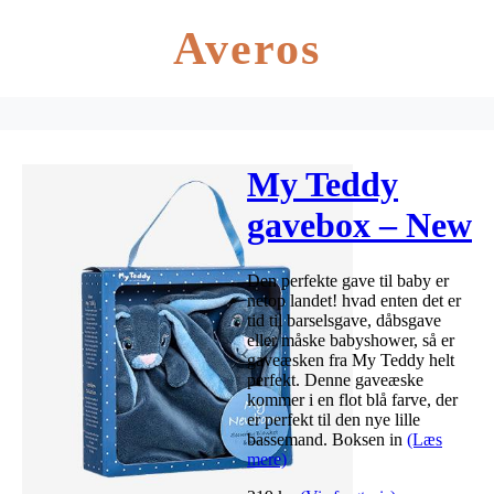
Averos
My Teddy
gavebox – New
born collection
Den perfekte gave til baby er
med nusseklud
netop landet! hvad enten det er
tid til barselsgave, dåbsgave
og rangle –
eller måske babyshower, så er
gaveæsken fra My Teddy helt
Blå
perfekt. Denne gaveæske
kommer i en flot blå farve, der
er perfekt til den nye lille
bassemand. Boksen in
(Læs
mere)