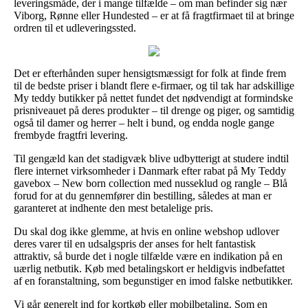
leveringsmåde, der i mange tilfælde – om man befinder sig nær
Viborg, Rønne eller Hundested – er at få fragtfirmaet til at bringe
ordren til et udleveringssted.
Det er efterhånden super hensigtsmæssigt for folk at finde frem
til de bedste priser i blandt flere e-firmaer, og til tak har adskillige
My teddy butikker på nettet fundet det nødvendigt at formindske
prisniveauet på deres produkter – til drenge og piger, og samtidig
også til damer og herrer – helt i bund, og endda nogle gange
frembyde fragtfri levering.
Til gengæld kan det stadigvæk blive udbytterigt at studere indtil
flere internet virksomheder i Danmark efter rabat på My Teddy
gavebox – New born collection med nusseklud og rangle – Blå
forud for at du gennemfører din bestilling, således at man er
garanteret at indhente den mest betalelige pris.
Du skal dog ikke glemme, at hvis en online webshop udlover
deres varer til en udsalgspris der anses for helt fantastisk
attraktiv, så burde det i nogle tilfælde være en indikation på en
uærlig netbutik. Køb med betalingskort er heldigvis indbefattet
af en foranstaltning, som begunstiger en imod falske netbutikker.
Vi går generelt ind for kortkøb eller mobilbetaling. Som en