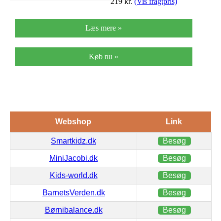
219
kr.
(Vis fragtpris)
Læs mere »
Køb nu »
Webshop
Link
Smartkidz.dk
Besøg
MiniJacobi.dk
Besøg
Kids-world.dk
Besøg
BarnetsVerden.dk
Besøg
Børnibalance.dk
Besøg