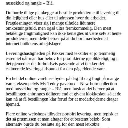
nusseklud og rangle – Blå.
Du burde tillige planlægge at bestille produkterne til levering til
din lejlighed eller hus eller til adressen hvor du arbejder.
Fragtløsningen viser sig i mange tilfælde lidt mere
omkostningsfuld, men også ultra fremkommelig. Den mest
betalelige fragtmulighed kan ikke benægtes at være selv at hente
produkterne, men dette beroer på at du bor i nærheden af
internet butikkens arbejdslager.
Leveringshastigheden på Pakker med tekstiler er jo temmelig
essentiel når man har behov for produkterne øjeblikkeligt, og i
det øjemed er det forholdsvis passende at vi tjekker det
estimerede leveringstidspunkt for den pågældende vare.
En hel del online varehuse byder på dag-til-dag fragt på mange
varer, eksempelvis My Teddy gavebox – New born collection
med nusseklud og rangle – Blå, men husk at det beroer på at
bestillingen anbringes tidligere end et givent klokkeslæt, så at de
kan nå at få bestillingen klar forud for at medarbejderne drager
hjemad.
Flere online webshops tilbyder portofri levering, men typisk er
det så præmissen at man aftager for et bestemt beløb. Som
alternativ burde du beslutte sig for den mest letkøbte