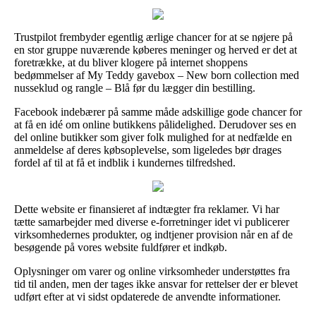
Trustpilot frembyder egentlig ærlige chancer for at se nøjere på
en stor gruppe nuværende køberes meninger og herved er det at
foretrække, at du bliver klogere på internet shoppens
bedømmelser af My Teddy gavebox – New born collection med
nusseklud og rangle – Blå før du lægger din bestilling.
Facebook indebærer på samme måde adskillige gode chancer for
at få en idé om online butikkens pålidelighed. Derudover ses en
del online butikker som giver folk mulighed for at nedfælde en
anmeldelse af deres købsoplevelse, som ligeledes bør drages
fordel af til at få et indblik i kundernes tilfredshed.
Dette website er finansieret af indtægter fra reklamer. Vi har
tætte samarbejder med diverse e-forretninger idet vi publicerer
virksomhedernes produkter, og indtjener provision når en af de
besøgende på vores website fuldfører et indkøb.
Oplysninger om varer og online virksomheder understøttes fra
tid til anden, men der tages ikke ansvar for rettelser der er blevet
udført efter at vi sidst opdaterede de anvendte informationer.