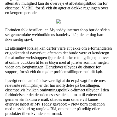
alternativ mulighed kan du overveje et afbetalingstilbud fra for
eksempel ViaBill, for så vidt du agter at dække regningen over
en længere periode.
Forinden folk bestiller i en My teddy internet shop bør de sådan
set gennemløbe webbutikkens handelsvilkår, det er dog bare
ikke særlig sjovt.
Et alternativt forslag kan derfor være at tjekke om e-forhandleren
er godkendt af e-mærket, eftersom det burde være et kendetegn
for at online webshoppen føjer de danske retningslinjer, udover
at online butikken tit føres tilsyn med af jurister som har megen
viden om lovgivningen. Derudover tilbydes du chance for
support, for så vidt du møder problemstillinger med dit køb.
I øvrigt er det anbefalelsesværdigt at du er på vagt for de mest
relevante retningslinjer der har indflydelse på bestillingen,
eksempelvis hvilken ombytningspolitik e-firmaet tilbyder. I den
forbindelse er det desuden essesentielt, at man til enhver tid
gemmer sin faktura e-mail, således man senere vil kunne
eftervise købet af My Teddy gavebox – New born collection
med nusseklud og rangle – Blå, om man er på udkig efter
produkter til en kvinde eller mand.