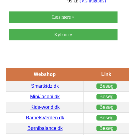
99
kr.
(Vis fragtpris)
Læs mere »
Køb nu »
Webshop
Link
Smartkidz.dk
Besøg
MiniJacobi.dk
Besøg
Kids-world.dk
Besøg
BarnetsVerden.dk
Besøg
Børnibalance.dk
Besøg