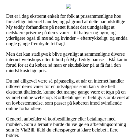
Det er i dag ekstremt enkelt for folk at prissammenligne hos
forskellige internet handler, og på grund af dette har adskillige
My teddy forhandlere på nettet fundet det uundgåeligt at
nedskære priserne på deres varer – til babyer og børn, og
yderligere også til mænd og kvinder – eftertrykkeligt, og endda
nogle gange frembyde fri fragt.
Men det kan stadigvæk blive gavnligt at sammenligne diverse
internet webshops efter tilbud på My Teddy bamse – Blå kanin
forud for at du køber, så man er skudsikker på at få fat i den
mindst kostelige pris.
Du må alligevel være så påpasselig, at når en internet handler
udlover deres varer for en udsalgspris som kan virke helt
ekstremt tiltalende, kunne det mange gange være et tegn på en
svindel online webshop. Kortbetalinger er heldigvis omfavnet af
en lovbestemmelse, som passer på køberen imod svindlende
online forhandlere.
Generelt anbefaler vi kortbestillinger eller betalinger med
mobilen. Som alternativ burde du vælge en afbetalingsordning
som fx ViaBill, ifald du efterspørger at klare beløbet i flere
bidder.