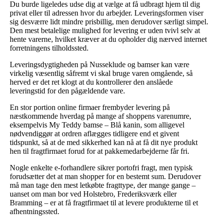
Du burde ligeledes udse dig at vælge at få udbragt hjem til dig
privat eller til adressen hvor du arbejder. Leveringsformen viser
sig desværre lidt mindre prisbillig, men derudover særligt simpel.
Den mest betalelige mulighed for levering er uden tvivl selv at
hente varerne, hvilket kræver at du opholder dig nærved internet
forretningens tilholdssted.
Leveringsdygtigheden på Nusseklude og bamser kan være
virkelig væsentlig såfremt vi skal bruge varen omgående, så
herved er det ret klogt at du kontrollerer den anslåede
leveringstid for den pågældende vare.
En stor portion online firmaer frembyder levering på
næstkommende hverdag på mange af shoppens varenumre,
eksempelvis My Teddy bamse – Blå kanin, som alligevel
nødvendiggør at ordren aflægges tidligere end et givent
tidspunkt, så at de med sikkerhed kan nå at få dit nye produkt
hen til fragtfirmaet forud for at pakkemedarbejderne får fri.
Nogle enkelte e-forhandlere sikrer portofri fragt, men typisk
forudsætter det at man shopper for en bestemt sum. Derudover
må man tage den mest letkøbte fragttype, der mange gange –
uanset om man bor ved Holstebro, Frederiksværk eller
Bramming – er at få fragtfirmaet til at levere produkterne til et
afhentningssted.