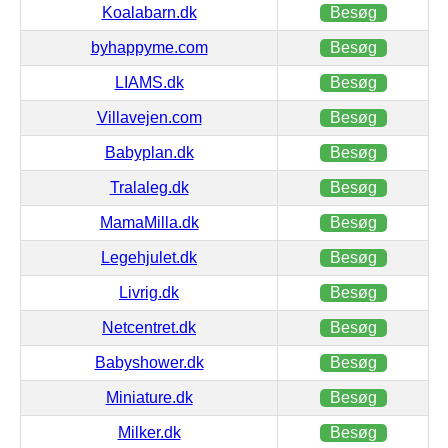
Koalabarn.dk
Besøg
byhappyme.com
Besøg
LIAMS.dk
Besøg
Villavejen.com
Besøg
Babyplan.dk
Besøg
Tralaleg.dk
Besøg
MamaMilla.dk
Besøg
Legehjulet.dk
Besøg
Livrig.dk
Besøg
Netcentret.dk
Besøg
Babyshower.dk
Besøg
Miniature.dk
Besøg
Milker.dk
Besøg