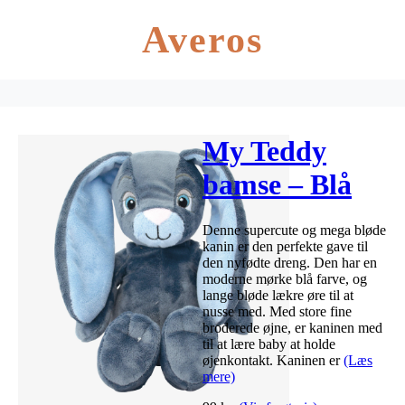
Averos
My Teddy
bamse – Blå
kanin
Denne supercute og mega bløde
kanin er den perfekte gave til
den nyfødte dreng. Den har en
moderne mørke blå farve, og
lange bløde lækre øre til at
nusse med. Med store fine
broderede øjne, er kaninen med
til at lære baby at holde
øjenkontakt. Kaninen er
(Læs
mere)