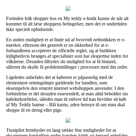
Forinden folk shopper hos en My teddy e-butik kunne de når alt
kommer til alt læse shoppens betingelser, men det er undertiden
ikke specielt ophidsende.
En anden mulighed er at finde ud af hvorvidt netbutikken er e-
mærket, eftersom det generelt er en sikkerhed for at e-
forhandleren accepterer de officielle regler, og at butikken
lejlighedsvis besøges af specialister som har ekspertise inden for
vilkårene. Desuden tilbydes du mulighed for at få bistand,
såfremt du skulle få problemstillinger i processen med din ordre.
Ligeledes anbefales det at køberen er påpasselig med de
elementære retningslinjer gældende for handlen, som
eksempelvis den returret internet webshoppen anvender. I den
forbindelse er det desuden essesentielt, at man altid beholder sin
købsbekræftelse, således man til enhver tid kan bevidne sit køb
af My Teddy bamse – Blå kanin, uden hensyn til om man skal
shoppe til en dreng eller pige.
Trustpilot frembyder en lang række fine muligheder for at
eksaminere forskellige andre kunders kritik og herved anbefaler