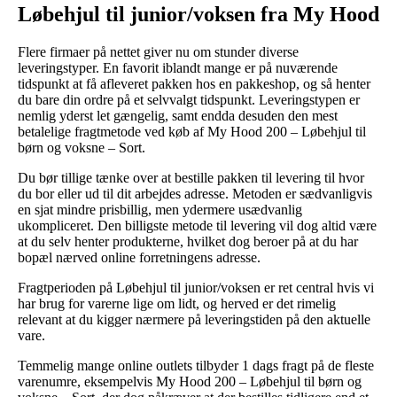
Løbehjul til junior/voksen fra My Hood
Flere firmaer på nettet giver nu om stunder diverse
leveringstyper. En favorit iblandt mange er på nuværende
tidspunkt at få afleveret pakken hos en pakkeshop, og så henter
du bare din ordre på et selvvalgt tidspunkt. Leveringstypen er
nemlig yderst let gængelig, samt endda desuden den mest
betalelige fragtmetode ved køb af My Hood 200 – Løbehjul til
børn og voksne – Sort.
Du bør tillige tænke over at bestille pakken til levering til hvor
du bor eller ud til dit arbejdes adresse. Metoden er sædvanligvis
en sjat mindre prisbillig, men ydermere usædvanlig
ukompliceret. Den billigste metode til levering vil dog altid være
at du selv henter produkterne, hvilket dog beroer på at du har
bopæl nærved online forretningens adresse.
Fragtperioden på Løbehjul til junior/voksen er ret central hvis vi
har brug for varerne lige om lidt, og herved er det rimelig
relevant at du kigger nærmere på leveringstiden på den aktuelle
vare.
Temmelig mange online outlets tilbyder 1 dags fragt på de fleste
varenumre, eksempelvis My Hood 200 – Løbehjul til børn og