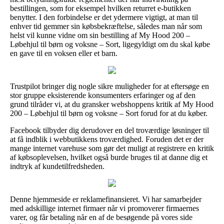
bestillingen, som for eksempel hvilken returret e-butikken
benytter. I den forbindelse er det ydermere vigtigt, at man til
enhver tid gemmer sin købsbekræftelse, således man når som
helst vil kunne vidne om sin bestilling af My Hood 200 –
Løbehjul til børn og voksne – Sort, ligegyldigt om du skal købe
en gave til en voksen eller et barn.
Trustpilot bringer dig nogle sikre muligheder for at eftersøge en
stor gruppe eksisterende konsumenters erfaringer og af den
grund tilråder vi, at du gransker webshoppens kritik af My Hood
200 – Løbehjul til børn og voksne – Sort forud for at du køber.
Facebook tilbyder dig derudover en del troværdige løsninger til
at få indblik i webbutikkens troværdighed. Foruden det er der
mange internet varehuse som gør det muligt at registrere en kritik
af købsoplevelsen, hvilket også burde bruges til at danne dig et
indtryk af kundetilfredsheden.
Denne hjemmeside er reklamefinansieret. Vi har samarbejder
med adskillige internet firmaer når vi promoverer firmaernes
varer, og får betaling når en af de besøgende på vores side