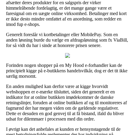
afsætter deres produkter for en salgspris der virker
himmelråbende fordelagtig, er det mange gange være et
faresignal om en uægte online virksomhed. Betalinger med kort
er ikke desto mindre omfattet af en anordning, som redder en
imod fup e-shops.
Generelt foreslår vi kortbetalinger eller MobilePay. Som en
anden løsning burde du vælge en afdragsløsning som fx ViaBill,
for så vidt du har i sinde at honorere prisen senere.
Forinden nogen shopper på en My Hood e-forhandler kan de
principielt kigge på e-butikkens handelsvilkår, dog er det tit ikke
særlig morsomt.
En anden mulighed kan derfor være at kigge hvorvidt
webshoppen er e-mærke tilsluttet, siden det generelt er en
indikator for at online butikken imødekommer de danske
retningslinjer, foruden at online butikken af og til monitoreres af
fagmænd der har megen viden om de gældende regulativer.
Dette er desuden en god genvej til at få bistand, ifald du bliver
udsat for dilemmaer i processen med din ordre.
I øvrigt kan det anbefales at kunden er hensynstagende til de
mest betydningsfulde reglementer der har indvirkning på