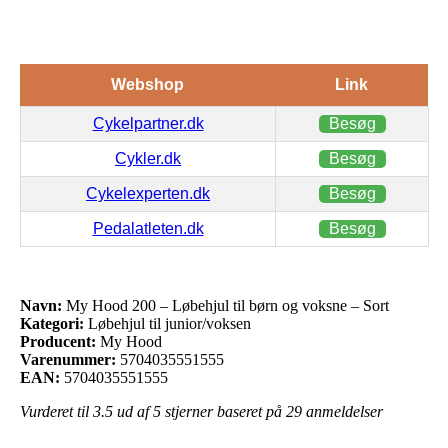
Webshop
Link
Cykelpartner.dk
Besøg
Cykler.dk
Besøg
Cykelexperten.dk
Besøg
Pedalatleten.dk
Besøg
Navn:
My Hood 200 – Løbehjul til børn og voksne – Sort
Kategori:
Løbehjul til junior/voksen
Producent:
My Hood
Varenummer:
5704035551555
EAN:
5704035551555
Vurderet til
3.5
ud af 5 stjerner baseret på
29
anmeldelser