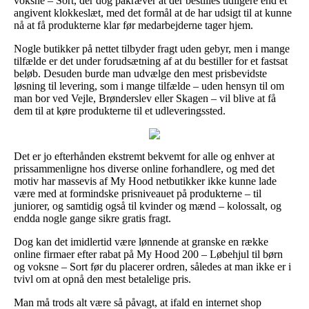
voksne – Sort, der dog påkræver at der bestilles tidligere end et
angivent klokkeslæt, med det formål at de har udsigt til at kunne
nå at få produkterne klar før medarbejderne tager hjem.
Nogle butikker på nettet tilbyder fragt uden gebyr, men i mange
tilfælde er det under forudsætning af at du bestiller for et fastsat
beløb. Desuden burde man udvælge den mest prisbevidste
løsning til levering, som i mange tilfælde – uden hensyn til om
man bor ved Vejle, Brønderslev eller Skagen – vil blive at få
dem til at køre produkterne til et udleveringssted.
Det er jo efterhånden ekstremt bekvemt for alle og enhver at
prissammenligne hos diverse online forhandlere, og med det
motiv har massevis af My Hood netbutikker ikke kunne lade
være med at formindske prisniveauet på produkterne – til
juniorer, og samtidig også til kvinder og mænd – kolossalt, og
endda nogle gange sikre gratis fragt.
Dog kan det imidlertid være lønnende at granske en række
online firmaer efter rabat på My Hood 200 – Løbehjul til børn
og voksne – Sort før du placerer ordren, således at man ikke er i
tvivl om at opnå den mest betalelige pris.
Man må trods alt være så påvagt, at ifald en internet shop