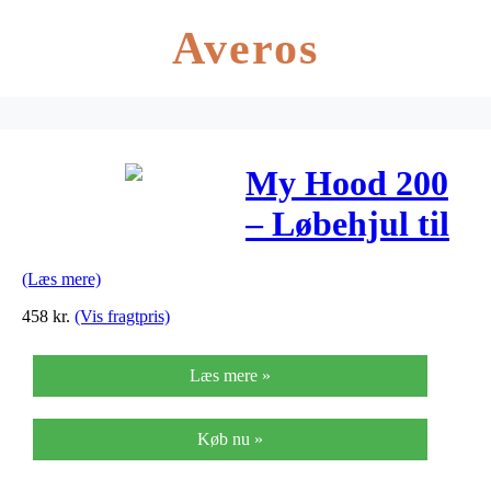
Averos
My Hood 200
– Løbehjul til
børn og
(Læs mere)
voksne – Sort
458
kr.
(Vis fragtpris)
Læs mere »
Køb nu »