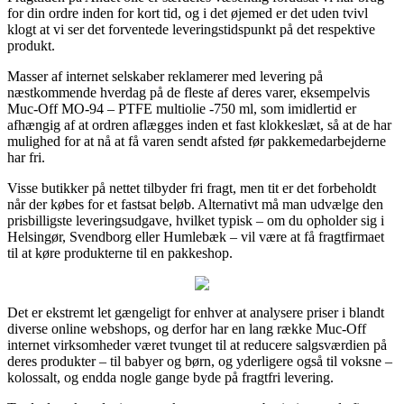
for din ordre inden for kort tid, og i det øjemed er det uden tvivl
klogt at vi ser det forventede leveringstidspunkt på det respektive
produkt.
Masser af internet selskaber reklamerer med levering på
næstkommende hverdag på de fleste af deres varer, eksempelvis
Muc-Off MO-94 – PTFE multiolie -750 ml, som imidlertid er
afhængig af at ordren aflægges inden et fast klokkeslæt, så at de har
mulighed for at nå at få varen sendt afsted før pakkemedarbejderne
har fri.
Visse butikker på nettet tilbyder fri fragt, men tit er det forbeholdt
når der købes for et fastsat beløb. Alternativt må man udvælge den
prisbilligste leveringsudgave, hvilket typisk – om du opholder sig i
Helsingør, Svendborg eller Humlebæk – vil være at få fragtfirmaet
til at køre produkterne til en pakkeshop.
Det er ekstremt let gængeligt for enhver at analysere priser i blandt
diverse online webshops, og derfor har en lang række Muc-Off
internet virksomheder været tvunget til at reducere salgsværdien på
deres produkter – til babyer og børn, og yderligere også til voksne –
kolossalt, og endda nogle gange byde på fragtfri levering.