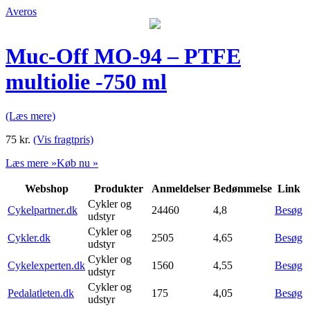
Averos
Muc-Off MO-94 – PTFE
multiolie -750 ml
(Læs mere)
75
kr.
(Vis fragtpris)
Læs mere »
Køb nu »
Webshop
Produkter
Anmeldelser
Bedømmelse
Link
Cykler og
Cykelpartner.dk
24460
4,8
Besøg
udstyr
Cykler og
Cykler.dk
2505
4,65
Besøg
udstyr
Cykler og
Cykelexperten.dk
1560
4,55
Besøg
udstyr
Cykler og
Pedalatleten.dk
175
4,05
Besøg
udstyr