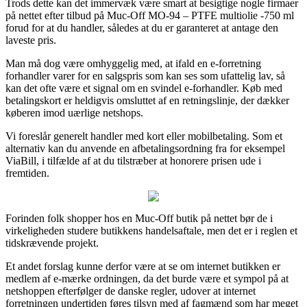
Trods dette kan det immervæk være smart at besigtige nogle firmaer
på nettet efter tilbud på Muc-Off MO-94 – PTFE multiolie -750 ml
forud for at du handler, således at du er garanteret at antage den
laveste pris.
Man må dog være omhyggelig med, at ifald en e-forretning
forhandler varer for en salgspris som kan ses som ufattelig lav, så
kan det ofte være et signal om en svindel e-forhandler. Køb med
betalingskort er heldigvis omsluttet af en retningslinje, der dækker
køberen imod uærlige netshops.
Vi foreslår generelt handler med kort eller mobilbetaling. Som et
alternativ kan du anvende en afbetalingsordning fra for eksempel
ViaBill, i tilfælde af at du tilstræber at honorere prisen ude i
fremtiden.
Forinden folk shopper hos en Muc-Off butik på nettet bør de i
virkeligheden studere butikkens handelsaftale, men det er i reglen et
tidskrævende projekt.
Et andet forslag kunne derfor være at se om internet butikken er
medlem af e-mærke ordningen, da det burde være et sympol på at
netshoppen efterfølger de danske regler, udover at internet
forretningen undertiden føres tilsyn med af fagmænd som har meget