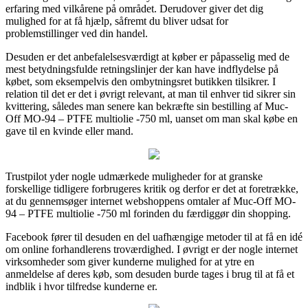
erfaring med vilkårene på området. Derudover giver det dig
mulighed for at få hjælp, såfremt du bliver udsat for
problemstillinger ved din handel.
Desuden er det anbefalelsesværdigt at køber er påpasselig med de
mest betydningsfulde retningslinjer der kan have indflydelse på
købet, som eksempelvis den ombytningsret butikken tilsikrer. I
relation til det er det i øvrigt relevant, at man til enhver tid sikrer sin
kvittering, således man senere kan bekræfte sin bestilling af Muc-
Off MO-94 – PTFE multiolie -750 ml, uanset om man skal købe en
gave til en kvinde eller mand.
Trustpilot yder nogle udmærkede muligheder for at granske
forskellige tidligere forbrugeres kritik og derfor er det at foretrække,
at du gennemsøger internet webshoppens omtaler af Muc-Off MO-
94 – PTFE multiolie -750 ml forinden du færdiggør din shopping.
Facebook fører til desuden en del uafhængige metoder til at få en idé
om online forhandlerens troværdighed. I øvrigt er der nogle internet
virksomheder som giver kunderne mulighed for at ytre en
anmeldelse af deres køb, som desuden burde tages i brug til at få et
indblik i hvor tilfredse kunderne er.