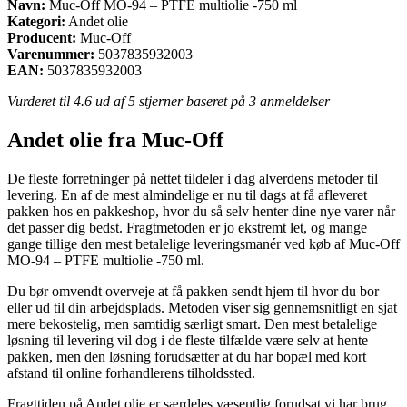
Navn:
Muc-Off MO-94 – PTFE multiolie -750 ml
Kategori:
Andet olie
Producent:
Muc-Off
Varenummer:
5037835932003
EAN:
5037835932003
Vurderet til
4.6
ud af 5 stjerner baseret på
3
anmeldelser
Andet olie fra Muc-Off
De fleste forretninger på nettet tildeler i dag alverdens metoder til
levering. En af de mest almindelige er nu til dags at få afleveret
pakken hos en pakkeshop, hvor du så selv henter dine nye varer når
det passer dig bedst. Fragtmetoden er jo ekstremt let, og mange
gange tillige den mest betalelige leveringsmanér ved køb af Muc-Off
MO-94 – PTFE multiolie -750 ml.
Du bør omvendt overveje at få pakken sendt hjem til hvor du bor
eller ud til din arbejdsplads. Metoden viser sig gennemsnitligt en sjat
mere bekostelig, men samtidig særligt smart. Den mest betalelige
løsning til levering vil dog i de fleste tilfælde være selv at hente
pakken, men den løsning forudsætter at du har bopæl med kort
afstand til online forhandlerens tilholdssted.
Fragttiden på Andet olie er særdeles væsentlig forudsat vi har brug