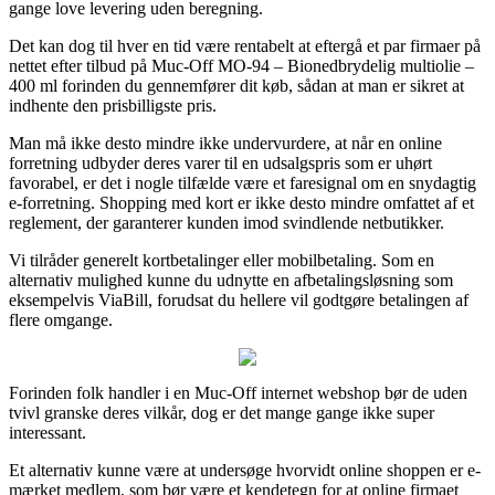
gange love levering uden beregning.
Det kan dog til hver en tid være rentabelt at eftergå et par firmaer på
nettet efter tilbud på Muc-Off MO-94 – Bionedbrydelig multiolie –
400 ml forinden du gennemfører dit køb, sådan at man er sikret at
indhente den prisbilligste pris.
Man må ikke desto mindre ikke undervurdere, at når en online
forretning udbyder deres varer til en udsalgspris som er uhørt
favorabel, er det i nogle tilfælde være et faresignal om en snydagtig
e-forretning. Shopping med kort er ikke desto mindre omfattet af et
reglement, der garanterer kunden imod svindlende netbutikker.
Vi tilråder generelt kortbetalinger eller mobilbetaling. Som en
alternativ mulighed kunne du udnytte en afbetalingsløsning som
eksempelvis ViaBill, forudsat du hellere vil godtgøre betalingen af
flere omgange.
Forinden folk handler i en Muc-Off internet webshop bør de uden
tvivl granske deres vilkår, dog er det mange gange ikke super
interessant.
Et alternativ kunne være at undersøge hvorvidt online shoppen er e-
mærket medlem, som bør være et kendetegn for at online firmaet