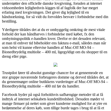
understøtter den officielle danske lovgivning, foruden at internet
virksomheden lejlighedsvis kigges til af fagfolk der har meget
erfaring med lovgivningen. Det giver dig lejlighed til en
håndsrækning, for så vidt du forvoldes besvær i forbindelse med din
bestilling.
Yderligere tilrådes det at du er omhyggelig omkring de mest vitale
forhold der kan håndhæves i forbindelse med købet, fx den
ombytningspolitik e-handlen lover. Derfor er det desuden relevant,
at man til enhver tid bibeholder ens faktura e-mail, således man når
som helst vil kunne eftervise handlen af Muc-Off MO-94 –
Bionedbrydelig multiolie – 400 ml, ligegyldigt om du shopper til en
dreng eller pige.
Trustpilot fører til absolut gunstige chancer for at gennemrode en
stor gruppe nuværende forbrugeres domme og derved tilrådes det, at
du gennemsøger online butikkens vurderinger af Muc-Off MO-94 –
Bionedbrydelig multiolie – 400 ml før du handler.
Facebook byder på også forholdsvis uafhængige metoder til at få
indtryk af internet selskabets kundetilfredshed. Desuden møder vi
mange firmaer på nettet som giver kunderne mulighed for at ytre en
bedømmelse af deres køb, som tillige burde tages i brug til at få et