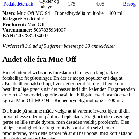
Cykler og
Pedalatleten.dk
175
4,05
Besøg
udstyr
Navn:
Muc-Off MO-94 – Bionedbrydelig multiolie – 400 ml
Kategori:
Andet olie
Producent:
Muc-Off
Varenummer:
5037835934007
EAN:
5037835934007
Vurderet til
3.6
ud af 5 stjerner baseret på
38
anmeldelser
Andet olie fra Muc-Off
En del internet webshops foreslår nu til dags en lang række
forskellige fragtløsninger. En der er meget populær er i dag at
afsende til en pakkeshop, hvor det er nemt for dig at hente din
bestilling lige præcis når det passer ind i din kalender. Fragtmetoden
er jo ret så smertefri, og ofte også den billigste leveringsmåde ved
køb af Muc-Off MO-94 – Bionedbrydelig multiolie – 400 ml.
Du burde på samme måde vælge at få varerne leveret hjem til din
privatadresse eller ud på din arbejdsplads. Fragtmetoden viser sig
gerne en lille smule dyrere, men desuden vældig problemfri. Den
billigste mulighed for fragt er utvivlsomt at du selv henter
produkterne, men dette beroer på at du har bopæl med kort afstand
til e-forhandlerens hjemsted.