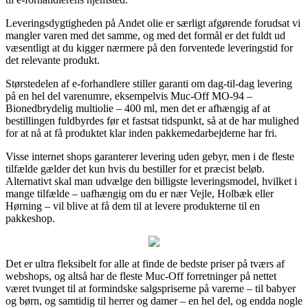
Leveringsdygtigheden på Andet olie er særligt afgørende forudsat vi
mangler varen med det samme, og med det formål er det fuldt ud
væsentligt at du kigger nærmere på den forventede leveringstid for
det relevante produkt.
Størstedelen af e-forhandlere stiller garanti om dag-til-dag levering
på en hel del varenumre, eksempelvis Muc-Off MO-94 –
Bionedbrydelig multiolie – 400 ml, men det er afhængig af at
bestillingen fuldbyrdes før et fastsat tidspunkt, så at de har mulighed
for at nå at få produktet klar inden pakkemedarbejderne har fri.
Visse internet shops garanterer levering uden gebyr, men i de fleste
tilfælde gælder det kun hvis du bestiller for et præcist beløb.
Alternativt skal man udvælge den billigste leveringsmodel, hvilket i
mange tilfælde – uafhængig om du er nær Vejle, Holbæk eller
Hørning – vil blive at få dem til at levere produkterne til en
pakkeshop.
Det er ultra fleksibelt for alle at finde de bedste priser på tværs af
webshops, og altså har de fleste Muc-Off forretninger på nettet
været tvunget til at formindske salgspriserne på varerne – til babyer
og børn, og samtidig til herrer og damer – en hel del, og endda nogle