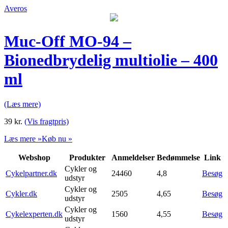
Averos
Muc-Off MO-94 –
Bionedbrydelig multiolie – 400
ml
(Læs mere)
39
kr.
(Vis fragtpris)
Læs mere »
Køb nu »
Webshop
Produkter
Anmeldelser
Bedømmelse
Link
Cykler og
Cykelpartner.dk
24460
4,8
Besøg
udstyr
Cykler og
Cykler.dk
2505
4,65
Besøg
udstyr
Cykler og
Cykelexperten.dk
1560
4,55
Besøg
udstyr