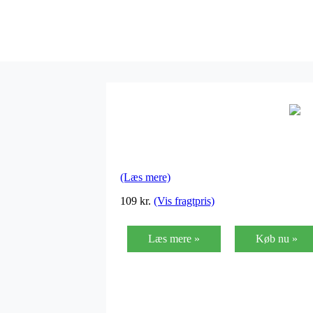
(Læs mere)
109
kr.
(Vis fragtpris)
Læs mere »
Køb nu »