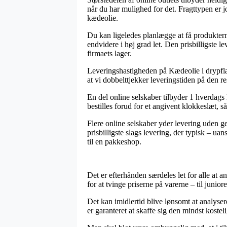
når du har mulighed for det. Fragttypen er
kædeolie.
Du kan ligeledes planlægge at få produkterne
endvidere i høj grad let. Den prisbilligste 
firmaets lager.
Leveringshastigheden på Kædeolie i drypflaske
at vi dobbelttjekker leveringstiden på den r
En del online selskaber tilbyder 1 hverdag
bestilles forud for et angivent klokkeslæt, s
Flere online selskaber yder levering uden ge
prisbilligste slags levering, der typisk – ua
til en pakkeshop.
Det er efterhånden særdeles let for alle at a
for at tvinge priserne på varerne – til juni
Det kan imidlertid blive lønsomt at analyse
er garanteret at skaffe sig den mindst kosteli