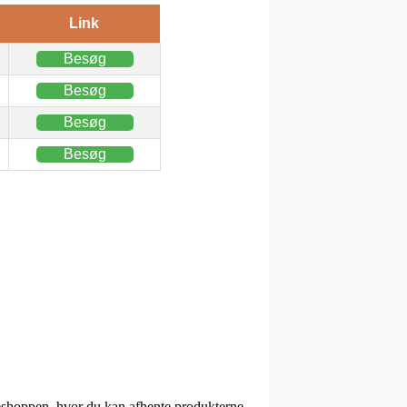
Link
Besøg
Besøg
Besøg
Besøg
kkeshoppen, hvor du kan afhente produkterne