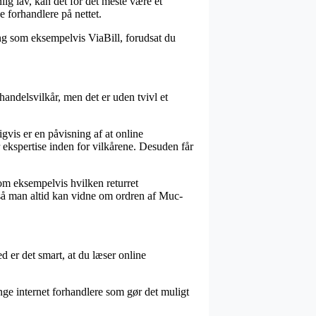
lig lav, kan det for det meste være et
e forhandlere på nettet.
ing som eksempelvis ViaBill, forudsat du
handelsvilkår, men det er uden tvivl et
vis er en påvisning af at online
ekspertise inden for vilkårene. Desuden får
som eksempelvis hvilken returret
 så man altid kan vidne om ordren af Muc-
 er det smart, at du læser online
ge internet forhandlere som gør det muligt