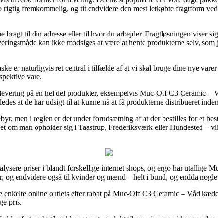
 jo rigtig fremkommelig, og tit endvidere den mest letkøbte fragtform 
 bragt til din adresse eller til hvor du arbejder. Fragtløsningen viser s
leveringsmåde kan ikke modsiges at være at hente produkterne selv, som jo
 er naturligvis ret central i tilfælde af at vi skal bruge dine nye varer
espektive vare.
s levering på en hel del produkter, eksempelvis Muc-Off C3 Ceramic –
åledes at de har udsigt til at kunne nå at få produkterne distribueret inde
byr, men i reglen er det under forudsætning af at der bestilles for et be
nset om man opholder sig i Taastrup, Frederiksværk eller Hundested – vil b
nalysere priser i blandt forskellige internet shops, og ergo har utallige
orer, og endvidere også til kvinder og mænd – helt i bund, og endda nog
re enkelte online outlets efter rabat på Muc-Off C3 Ceramic – Våd kædeol
ge pris.