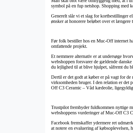
Man skal blot være omhyggelig med, at i tilf
symbol på en fup netshop. Shopping med kort 
Generelt slår vi et slag for kortbestillinge
ønsker at honorere beløbet over et længere 
Før folk bestiller hos en Muc-Off internet h
omfattende projekt.
Et nemmere alternativ er at undersøge hvorv
webshoppen forsvarer de gældende danske re
du lejlighed til at blive hjulpet, såfremt du 
Dertil er det godt at køber er på vagt for d
virksomheden bruger. I den relation er det 
Off C3 Ceramic – Våd kædeolie, ligegyldigt
Trustpilot frembyder fuldkommen nyttige mul
webshoppens vurderinger af Muc-Off C3 Cer
Facebook fremskaffer ydermere ret udmærked
at notere en evaluering af købsoplevelsen, h