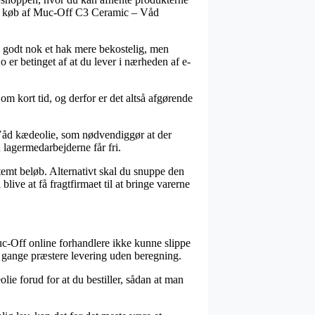
ved køb af Muc-Off C3 Ceramic – Våd
ig godt nok et hak mere bekostelig, men
 er betinget af at du lever i nærheden af e-
 om kort tid, og derfor er det altså afgørende
 Våd kædeolie, som nødvendiggør at der
n lagermedarbejderne får fri.
stemt beløb. Alternativt skal du snuppe den
live at få fragtfirmaet til at bringe varerne
 Muc-Off online forhandlere ikke kunne slippe
le gange præstere levering uden beregning.
ie forud for at du bestiller, sådan at man