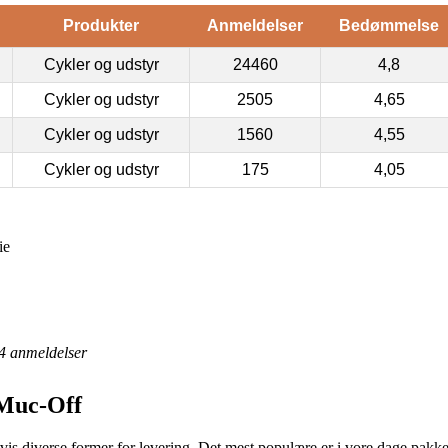
Produkter
Anmeldelser
Bedømmelse
Cykler og udstyr
24460
4,8
Cykler og udstyr
2505
4,65
Cykler og udstyr
1560
4,55
Cykler og udstyr
175
4,05
ie
4
anmeldelser
 Muc-Off
digvis diverse former for levering. Det mest populære er i vore dage pa