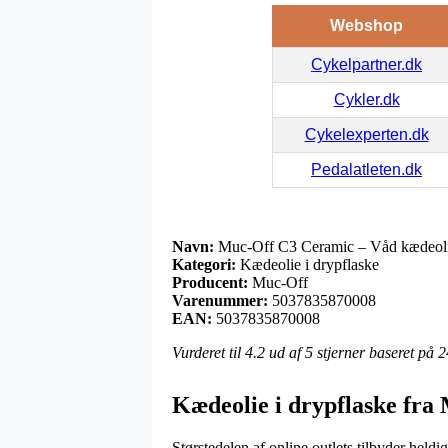
Webshop
Cykelpartner.dk
Cykler.dk
Cykelexperten.dk
Pedalatleten.dk
Navn:
Muc-Off C3 Ceramic – Våd kædeol
Kategori:
Kædeolie i drypflaske
Producent:
Muc-Off
Varenummer:
5037835870008
EAN:
5037835870008
Vurderet til
4.2
ud af 5 stjerner baseret på
2
Kædeolie i drypflaske fra
Størstedelen af online outlets tilbyder hel