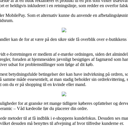
ælde af at en butik reklamerer et produkt til en pris som virker usædvan
er heldigvis inkluderet i en retningslinje, som redder en overfor falsk
r eller MobilePay. Som et alternativ kunne du anvende en afbetalingsløsn
tidsrum.
andler kan de for at være på den sikre side få overblik over e-butikkens 
idt e-forretningen er medlem af e-mærke ordningen, siden det almindelig
gler, foruden at hjemmesiden jævnligt besigtiges af fagmænd som har 
bliver udsat for problemstillinger som følge af dit køb.
e mest betydningsfulde betingelser der kan have indvirkning på ordren, 
på samme måde essesentielt, at man stadig beholder sin ordrekvittering,
 om du er på shopping til en kvinde eller mand.
igheder for at granske ret mange tidligere køberes opfattelser og derved
amic – Våd kædeolie før du placerer din ordre.
e metoder til at få indblik i e-shoppens kundefokus. Desuden ses man
vilket desuden må benyttes til afvejning af hvor tilfredse kunderne er.