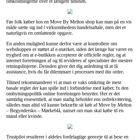
omkostningerne over et længere tidsrum.
Før folk køber hos en Move By Melton shop kan man på en vis
måde sætte sig ind i virksomhedens handelsaftale, men det er
naturligvis en omfattende opgave.
En anden mulighed kunne derfor være at kontrollere om
webshoppen er støttet af e-mærket, siden det længe har været en
tryghed om at e-butikken accepterer de officielle regler, og at
internet forretningen af og til revideres af specialister der mestrer
retningslinjerne. Desuden giver det dig anledning til at få
assistance, hvis du får dilemmaer i processen med din ordre.
Tilmed rekommanderer vi at man er vaks omkring de mest
basale regler der kan spille ind i forbindelse med købet, fx den
ombytningspolitik online forretningen benytter. Her er det
samtidig essesentielt, at man stadig beholder ens ordrekvittering,
således man altid vil kunne bekræfte sit køb af Move by Melton
– Begyndersko – Mørkeblå, uanset om man skal købe til en
mand eller kvinde.
Trustpilot resulterer i aldeles fordelagtige genveje til at bese en