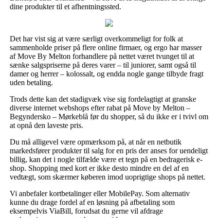
dine produkter til et afhentningssted.
Det har vist sig at være særligt overkommeligt for folk at
sammenholde priser på flere online firmaer, og ergo har masser
af Move By Melton forhandlere på nettet været tvunget til at
sænke salgspriserne på deres varer – til juniorer, samt også til
damer og herrer – kolossalt, og endda nogle gange tilbyde fragt
uden betaling.
Trods dette kan det stadigvæk vise sig fordelagtigt at granske
diverse internet webshops efter rabat på Move by Melton –
Begyndersko – Mørkeblå før du shopper, så du ikke er i tvivl om
at opnå den laveste pris.
Du må alligevel være opmærksom på, at når en netbutik
markedsfører produkter til salg for en pris der anses for uendeligt
billig, kan det i nogle tilfælde være et tegn på en bedragerisk e-
shop. Shopping med kort er ikke desto mindre en del af en
vedtægt, som skærmer køberen imod uoprigtige shops på nettet.
Vi anbefaler kortbetalinger eller MobilePay. Som alternativ
kunne du drage fordel af en løsning på afbetaling som
eksempelvis ViaBill, forudsat du gerne vil afdrage