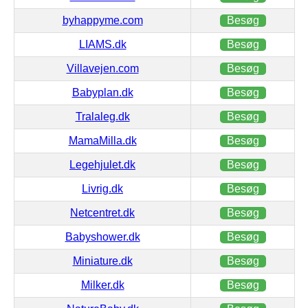
byhappyme.com
Besøg
LIAMS.dk
Besøg
Villavejen.com
Besøg
Babyplan.dk
Besøg
Tralaleg.dk
Besøg
MamaMilla.dk
Besøg
Legehjulet.dk
Besøg
Livrig.dk
Besøg
Netcentret.dk
Besøg
Babyshower.dk
Besøg
Miniature.dk
Besøg
Milker.dk
Besøg