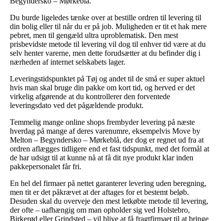
Begyndersko – Mørkeblå.
Du burde ligeledes tænke over at bestille ordren til levering til
din bolig eller til når du er på job. Muligheden er tit et hak mere
pebret, men til gengæld ultra uproblematisk. Den mest
prisbevidste metode til levering vil dog til enhver tid være at du
selv henter varerne, men dette forudsætter at du befinder dig i
nærheden af internet selskabets lager.
Leveringstidspunktet på Tøj og andet til de små er super aktuel
hvis man skal bruge din pakke om kort tid, og herved er det
virkelig afgørende at du kontrollerer den forventede
leveringsdato ved det pågældende produkt.
Temmelig mange online shops frembyder levering på næste
hverdag på mange af deres varenumre, eksempelvis Move by
Melton – Begyndersko – Mørkeblå, der dog er regnet ud fra at
ordren aflægges tidligere end et fast tidspunkt, med det formål at
de har udsigt til at kunne nå at få dit nye produkt klar inden
pakkepersonalet får fri.
En hel del firmaer på nettet garanterer levering uden beregning,
men tit er det påkrævet at der aftages for et bestemt beløb.
Desuden skal du overveje den mest letkøbte metode til levering,
der ofte – uafhængig om man opholder sig ved Holstebro,
Birkerød eller Grindsted – vil blive at få fragtfirmaet til at bringe