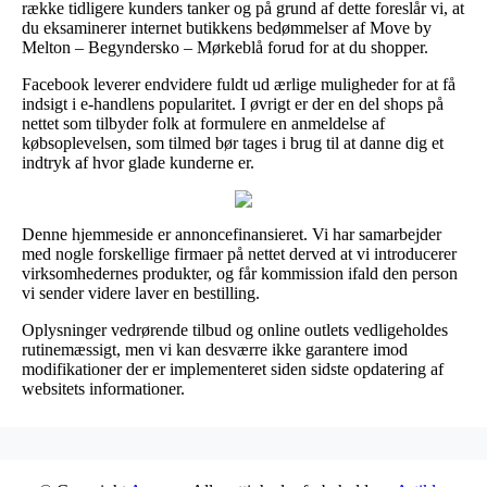
række tidligere kunders tanker og på grund af dette foreslår vi, at
du eksaminerer internet butikkens bedømmelser af Move by
Melton – Begyndersko – Mørkeblå forud for at du shopper.
Facebook leverer endvidere fuldt ud ærlige muligheder for at få
indsigt i e-handlens popularitet. I øvrigt er der en del shops på
nettet som tilbyder folk at formulere en anmeldelse af
købsoplevelsen, som tilmed bør tages i brug til at danne dig et
indtryk af hvor glade kunderne er.
Denne hjemmeside er annoncefinansieret. Vi har samarbejder
med nogle forskellige firmaer på nettet derved at vi introducerer
virksomhedernes produkter, og får kommission ifald den person
vi sender videre laver en bestilling.
Oplysninger vedrørende tilbud og online outlets vedligeholdes
rutinemæssigt, men vi kan desværre ikke garantere imod
modifikationer der er implementeret siden sidste opdatering af
websitets informationer.