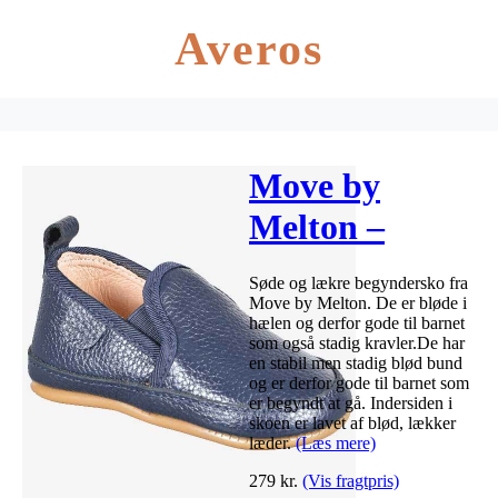
Averos
Move by
Melton –
Begyndersko –
Søde og lækre begyndersko fra
Mørkeblå
Move by Melton. De er bløde i
hælen og derfor gode til barnet
som også stadig kravler.De har
en stabil men stadig blød bund
og er derfor gode til barnet som
er begyndt at gå. Indersiden i
skoen er lavet af blød, lækker
læder.
(Læs mere)
279
kr.
(Vis fragtpris)