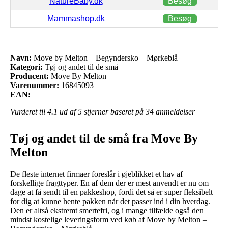
NatureBaby.dk
Besøg
Mammashop.dk
Besøg
Navn:
Move by Melton – Begyndersko – Mørkeblå
Kategori:
Tøj og andet til de små
Producent:
Move By Melton
Varenummer:
16845093
EAN:
Vurderet til
4.1
ud af 5 stjerner baseret på
34
anmeldelser
Tøj og andet til de små fra Move By
Melton
De fleste internet firmaer foreslår i øjeblikket et hav af
forskellige fragttyper. En af dem der er mest anvendt er nu om
dage at få sendt til en pakkeshop, fordi det så er super fleksibelt
for dig at kunne hente pakken når det passer ind i din hverdag.
Den er altså ekstremt smertefri, og i mange tilfælde også den
mindst kostelige leveringsform ved køb af Move by Melton –