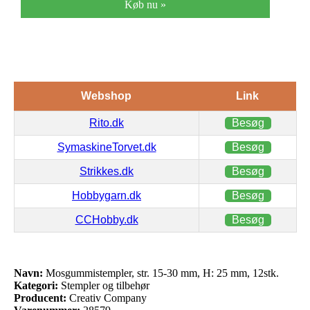
Køb nu »
Webshop
Link
Rito.dk
Besøg
SymaskineTorvet.dk
Besøg
Strikkes.dk
Besøg
Hobbygarn.dk
Besøg
CCHobby.dk
Besøg
Navn:
Mosgummistempler, str. 15-30 mm, H: 25 mm, 12stk.
Kategori:
Stempler og tilbehør
Producent:
Creativ Company