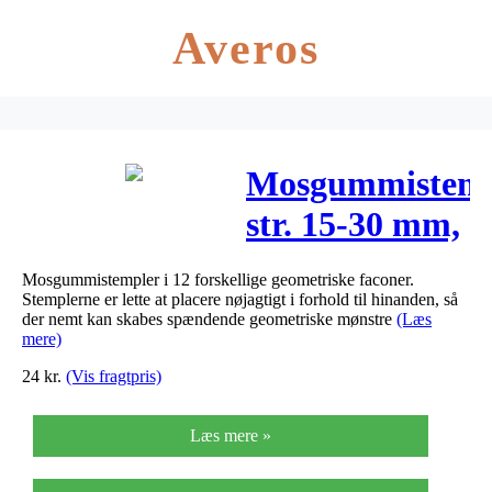
Averos
Mosgummistemp
str. 15-30 mm,
H: 25 mm,
Mosgummistempler i 12 forskellige geometriske faconer.
12stk.
Stemplerne er lette at placere nøjagtigt i forhold til hinanden, så
der nemt kan skabes spændende geometriske mønstre
(Læs
mere)
24
kr.
(Vis fragtpris)
Læs mere »