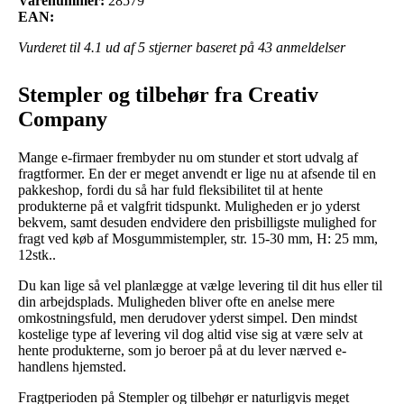
Varenummer:
28579
EAN:
Vurderet til
4.1
ud af 5 stjerner baseret på
43
anmeldelser
Stempler og tilbehør fra Creativ
Company
Mange e-firmaer frembyder nu om stunder et stort udvalg af
fragtformer. En der er meget anvendt er lige nu at afsende til en
pakkeshop, fordi du så har fuld fleksibilitet til at hente
produkterne på et valgfrit tidspunkt. Muligheden er jo yderst
bekvem, samt desuden endvidere den prisbilligste mulighed for
fragt ved køb af Mosgummistempler, str. 15-30 mm, H: 25 mm,
12stk..
Du kan lige så vel planlægge at vælge levering til dit hus eller til
din arbejdsplads. Muligheden bliver ofte en anelse mere
omkostningsfuld, men derudover yderst simpel. Den mindst
kostelige type af levering vil dog altid vise sig at være selv at
hente produkterne, som jo beroer på at du lever nærved e-
handlens hjemsted.
Fragtperioden på Stempler og tilbehør er naturligvis meget