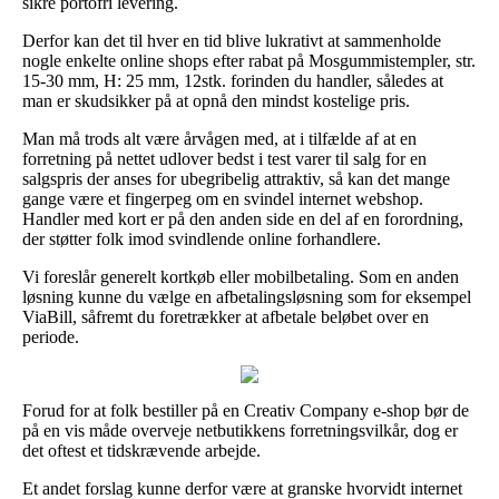
sikre portofri levering.
Derfor kan det til hver en tid blive lukrativt at sammenholde
nogle enkelte online shops efter rabat på Mosgummistempler, str.
15-30 mm, H: 25 mm, 12stk. forinden du handler, således at
man er skudsikker på at opnå den mindst kostelige pris.
Man må trods alt være årvågen med, at i tilfælde af at en
forretning på nettet udlover bedst i test varer til salg for en
salgspris der anses for ubegribelig attraktiv, så kan det mange
gange være et fingerpeg om en svindel internet webshop.
Handler med kort er på den anden side en del af en forordning,
der støtter folk imod svindlende online forhandlere.
Vi foreslår generelt kortkøb eller mobilbetaling. Som en anden
løsning kunne du vælge en afbetalingsløsning som for eksempel
ViaBill, såfremt du foretrækker at afbetale beløbet over en
periode.
Forud for at folk bestiller på en Creativ Company e-shop bør de
på en vis måde overveje netbutikkens forretningsvilkår, dog er
det oftest et tidskrævende arbejde.
Et andet forslag kunne derfor være at granske hvorvidt internet