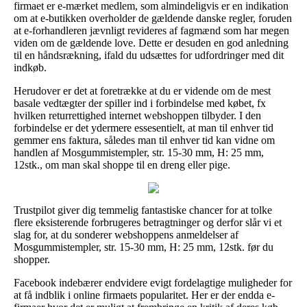
firmaet er e-mærket medlem, som almindeligvis er en indikation
om at e-butikken overholder de gældende danske regler, foruden
at e-forhandleren jævnligt revideres af fagmænd som har megen
viden om de gældende love. Dette er desuden en god anledning
til en håndsrækning, ifald du udsættes for udfordringer med dit
indkøb.
Herudover er det at foretrække at du er vidende om de mest
basale vedtægter der spiller ind i forbindelse med købet, fx
hvilken returrettighed internet webshoppen tilbyder. I den
forbindelse er det ydermere essesentielt, at man til enhver tid
gemmer ens faktura, således man til enhver tid kan vidne om
handlen af Mosgummistempler, str. 15-30 mm, H: 25 mm,
12stk., om man skal shoppe til en dreng eller pige.
Trustpilot giver dig temmelig fantastiske chancer for at tolke
flere eksisterende forbrugeres betragtninger og derfor slår vi et
slag for, at du sonderer webshoppens anmeldelser af
Mosgummistempler, str. 15-30 mm, H: 25 mm, 12stk. før du
shopper.
Facebook indebærer endvidere evigt fordelagtige muligheder for
at få indblik i online firmaets popularitet. Her er der endda e-