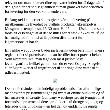
relevant om man behøver dine nye varer inden for få dage, så af
den grund er det selvsagt aktuelt at man gransker tidshorisonten
for levering for den vedkommende vare.
En lang række internet shops giver løfte om levering på
næstkommende hverdag på utallige produkter, eksempelvis
Mosgummistempler, str. 15-30 mm, H: 25 mm, 12stk., men som
trods alt er betinget af at der bestilles før et fast klokkeslæt, så de
har mulighed for at nå at få pakken distribueret før
lagerpersonalet har fri.
En række webbutikker byder på levering uden beregning, men i
reglen er det så præmissen at man bestiller for et præcist beløb.
Som alternativ skal man tage den mest prisbevidste
leveringsmåde, hvilket gerne – om du er ved Esbjerg, Slagelse
eller Skjern – er at få fragtfirmaet til at bringe dine varer til et
udleveringssted.
Det er efterhånden ualmindeligt uproblematisk for almindelige
mennesker at prissammenligne på tværs af online butikker, og så
har massevis af Creativ Company webshops set sig tvunget til at
formindske priserne på deres produkter – til drenge og piger, og
ligeledes også til voksne – en hel del, og endda nogle gange