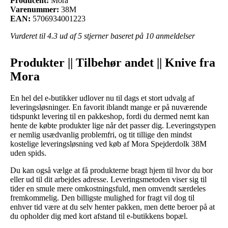
Producent:
Mora
Varenummer:
38M
EAN:
5706934001223
Vurderet til
4.3
ud af 5 stjerner baseret på
10
anmeldelser
Produkter || Tilbehør andet || Knive fra
Mora
En hel del e-butikker udlover nu til dags et stort udvalg af
leveringsløsninger. En favorit iblandt mange er på nuværende
tidspunkt levering til en pakkeshop, fordi du dermed nemt kan
hente de købte produkter lige når det passer dig. Leveringstypen
er nemlig usædvanlig problemfri, og tit tillige den mindst
kostelige leveringsløsning ved køb af Mora Spejderdolk 38M
uden spids.
Du kan også vælge at få produkterne bragt hjem til hvor du bor
eller ud til dit arbejdes adresse. Leveringsmetoden viser sig til
tider en smule mere omkostningsfuld, men omvendt særdeles
fremkommelig. Den billigste mulighed for fragt vil dog til
enhver tid være at du selv henter pakken, men dette beroer på at
du opholder dig med kort afstand til e-butikkens bopæl.