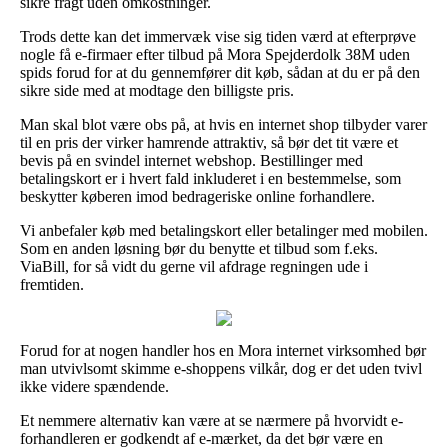
sikre fragt uden omkostninger.
Trods dette kan det immervæk vise sig tiden værd at efterprøve
nogle få e-firmaer efter tilbud på Mora Spejderdolk 38M uden
spids forud for at du gennemfører dit køb, sådan at du er på den
sikre side med at modtage den billigste pris.
Man skal blot være obs på, at hvis en internet shop tilbyder varer
til en pris der virker hamrende attraktiv, så bør det tit være et
bevis på en svindel internet webshop. Bestillinger med
betalingskort er i hvert fald inkluderet i en bestemmelse, som
beskytter køberen imod bedrageriske online forhandlere.
Vi anbefaler køb med betalingskort eller betalinger med mobilen.
Som en anden løsning bør du benytte et tilbud som f.eks.
ViaBill, for så vidt du gerne vil afdrage regningen ude i
fremtiden.
Forud for at nogen handler hos en Mora internet virksomhed bør
man utvivlsomt skimme e-shoppens vilkår, dog er det uden tvivl
ikke videre spændende.
Et nemmere alternativ kan være at se nærmere på hvorvidt e-
forhandleren er godkendt af e-mærket, da det bør være en