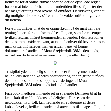
indikator for at online firmaet opretholder de opstillede regler,
foruden at internet forhandleren undertiden tilses af jurister der
har meget erfaring med lovene på området. Derudover giver det
dig mulighed for støtte, såfremt du forvoldes udfordringer ved
dit indkøb.
For øvrigt tilråder vi at du er opmærksom på de mest centrale
retningslinjer i forbindelse med bestillingen, som for eksempel
hvilken returneringsret hjemmesiden anvender. I den relation er
det på samme måde relevant, at man til enhver tid bevarer ens e-
mail kvittering, således man en anden gang vil kunne
dokumentere handlen af Mora Spejderdolk 38M uden spids,
uanset om du leder efter en vare til en pige eller dreng.
Trustpilot yder temmelig stabile chancer for at gennemrode en
hel del eksisterende køberes opfattelser og af den grund tilrådes
det, at du beser online shoppens vurderinger af Mora
Spejderdolk 38M uden spids inden du handler.
Facebook medfører lignende ret så strålende løsninger til at få
kendskab til webbutikkens pålidelighed. Her ses en del
netbutikker hvor folk kan nedfælde en evaluering af deres
købsoplevelse, hvilket desuden må anvendes til at tage stilling til