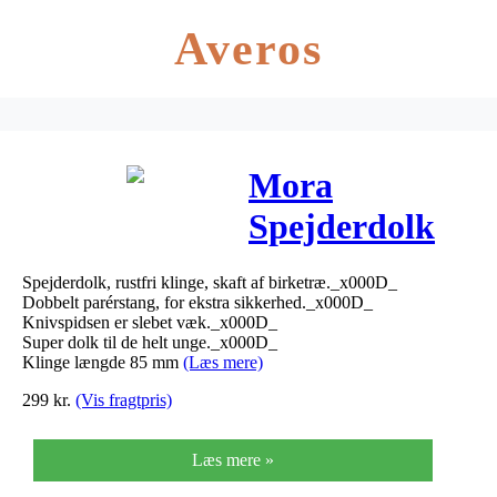
Averos
Mora
Spejderdolk
38M uden
Spejderdolk, rustfri klinge, skaft af birketræ._x000D_
spids
Dobbelt parérstang, for ekstra sikkerhed._x000D_
Knivspidsen er slebet væk._x000D_
Super dolk til de helt unge._x000D_
Klinge længde 85 mm
(Læs mere)
299
kr.
(Vis fragtpris)
Læs mere »