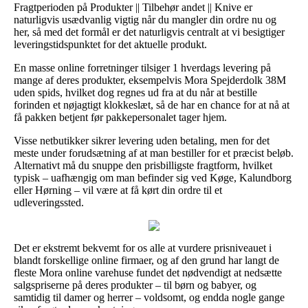
Fragtperioden på Produkter || Tilbehør andet || Knive er
naturligvis usædvanlig vigtig når du mangler din ordre nu og
her, så med det formål er det naturligvis centralt at vi besigtiger
leveringstidspunktet for det aktuelle produkt.
En masse online forretninger tilsiger 1 hverdags levering på
mange af deres produkter, eksempelvis Mora Spejderdolk 38M
uden spids, hvilket dog regnes ud fra at du når at bestille
forinden et nøjagtigt klokkeslæt, så de har en chance for at nå at
få pakken betjent før pakkepersonalet tager hjem.
Visse netbutikker sikrer levering uden betaling, men for det
meste under forudsætning af at man bestiller for et præcist beløb.
Alternativt må du snuppe den prisbilligste fragtform, hvilket
typisk – uafhængig om man befinder sig ved Køge, Kalundborg
eller Hørning – vil være at få kørt din ordre til et
udleveringssted.
Det er ekstremt bekvemt for os alle at vurdere prisniveauet i
blandt forskellige online firmaer, og af den grund har langt de
fleste Mora online varehuse fundet det nødvendigt at nedsætte
salgspriserne på deres produkter – til børn og babyer, og
samtidig til damer og herrer – voldsomt, og endda nogle gange