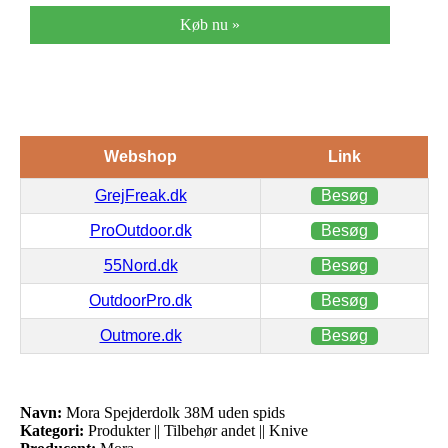
Køb nu »
Webshop
Link
GrejFreak.dk
Besøg
ProOutdoor.dk
Besøg
55Nord.dk
Besøg
OutdoorPro.dk
Besøg
Outmore.dk
Besøg
Navn:
Mora Spejderdolk 38M uden spids
Kategori:
Produkter || Tilbehør andet || Knive