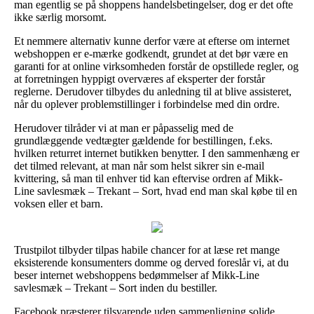
man egentlig se på shoppens handelsbetingelser, dog er det ofte
ikke særlig morsomt.
Et nemmere alternativ kunne derfor være at efterse om internet
webshoppen er e-mærke godkendt, grundet at det bør være en
garanti for at online virksomheden forstår de opstillede regler, og
at forretningen hyppigt overværes af eksperter der forstår
reglerne. Derudover tilbydes du anledning til at blive assisteret,
når du oplever problemstillinger i forbindelse med din ordre.
Herudover tilråder vi at man er påpasselig med de
grundlæggende vedtægter gældende for bestillingen, f.eks.
hvilken returret internet butikken benytter. I den sammenhæng er
det tilmed relevant, at man når som helst sikrer sin e-mail
kvittering, så man til enhver tid kan eftervise ordren af Mikk-
Line savlesmæk – Trekant – Sort, hvad end man skal købe til en
voksen eller et barn.
Trustpilot tilbyder tilpas habile chancer for at læse ret mange
eksisterende konsumenters domme og derved foreslår vi, at du
beser internet webshoppens bedømmelser af Mikk-Line
savlesmæk – Trekant – Sort inden du bestiller.
Facebook præsterer tilsvarende uden sammenligning solide