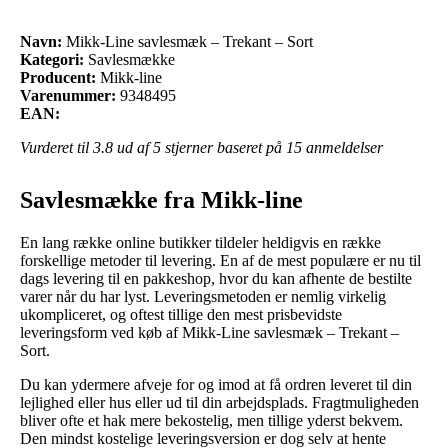
Navn:
Mikk-Line savlesmæk – Trekant – Sort
Kategori:
Savlesmække
Producent:
Mikk-line
Varenummer:
9348495
EAN:
Vurderet til
3.8
ud af 5 stjerner baseret på
15
anmeldelser
Savlesmække fra Mikk-line
En lang række online butikker tildeler heldigvis en række
forskellige metoder til levering. En af de mest populære er nu til
dags levering til en pakkeshop, hvor du kan afhente de bestilte
varer når du har lyst. Leveringsmetoden er nemlig virkelig
ukompliceret, og oftest tillige den mest prisbevidste
leveringsform ved køb af Mikk-Line savlesmæk – Trekant –
Sort.
Du kan ydermere afveje for og imod at få ordren leveret til din
lejlighed eller hus eller ud til din arbejdsplads. Fragtmuligheden
bliver ofte et hak mere bekostelig, men tillige yderst bekvem.
Den mindst kostelige leveringsversion er dog selv at hente