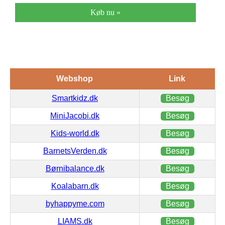
Køb nu »
Webshop
Link
Smartkidz.dk
Besøg
MiniJacobi.dk
Besøg
Kids-world.dk
Besøg
BarnetsVerden.dk
Besøg
Børnibalance.dk
Besøg
Koalabarn.dk
Besøg
byhappyme.com
Besøg
LIAMS.dk
Besøg