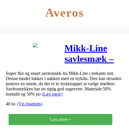
Averos
Mikk-Line
savlesmæk –
Trekant – Sort
Super flot og smart savlesmæk fra Mikk-Line i trekants snit.
Denne model lukkes i nakken med en tryklås. Den kan desuden
justeres en smule, da der er to trykknapper at vælge imellem.
Savlesmækken har en rigtig god sugeevne. Materiale:50%
bomuld og 50% po
(Læs mere)
40
kr.
(Vis fragtpris)
Læs mere »