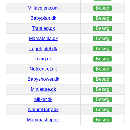
Villavejen.com
Besøg
Babyplan.dk
Besøg
Tralaleg.dk
Besøg
MamaMilla.dk
Besøg
Legehjulet.dk
Besøg
Livrig.dk
Besøg
Netcentret.dk
Besøg
Babyshower.dk
Besøg
Miniature.dk
Besøg
Milker.dk
Besøg
NatureBaby.dk
Besøg
Mammashop.dk
Besøg