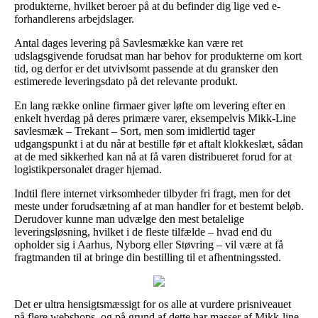
produkterne, hvilket beroer på at du befinder dig lige ved e-
forhandlerens arbejdslager.
Antal dages levering på Savlesmække kan være ret
udslagsgivende forudsat man har behov for produkterne om kort
tid, og derfor er det utvivlsomt passende at du gransker den
estimerede leveringsdato på det relevante produkt.
En lang række online firmaer giver løfte om levering efter en
enkelt hverdag på deres primære varer, eksempelvis Mikk-Line
savlesmæk – Trekant – Sort, men som imidlertid tager
udgangspunkt i at du når at bestille før et aftalt klokkeslæt, sådan
at de med sikkerhed kan nå at få varen distribueret forud for at
logistikpersonalet drager hjemad.
Indtil flere internet virksomheder tilbyder fri fragt, men for det
meste under forudsætning af at man handler for et bestemt beløb.
Derudover kunne man udvælge den mest betalelige
leveringsløsning, hvilket i de fleste tilfælde – hvad end du
opholder sig i Aarhus, Nyborg eller Støvring – vil være at få
fragtmanden til at bringe din bestilling til et afhentningssted.
Det er ultra hensigtsmæssigt for os alle at vurdere prisniveauet
på flere webshops, og på grund af dette har masser af Mikk-line