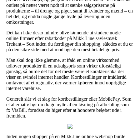
outlets på nettet været nødt til at sænke salgspriserne på
produkterne – til drenge og piger, samt til kvinder og mænd – en
hel del, og endda nogle gange byde på levering uden
omkostninger.
Det kan ikke desto mindre blive lønnende at studere nogle
online firmaer efter rabatkoder på Mikk-Line savlesmæk –
Trekant – Sort inden du færdiggør din shopping, således at du er
på den sikre side med at modtage den mest betalelige pris.
Man skal dog ikke glemme, at ifald en online virksomhed
udlover produkter til en udsalgspris som virker uforståeligt
gunstig, så burde det for det meste være et karakteristika der
viser en svindel internet handler. Kortbestillinger er imidlertid
omfavnet af et regulativ, der værner køberen imod uoprigtige
internet varehuse.
Generelt slår vi et slag for kortbestillinger eller MobilePay. Som
et alternativ bør du drage nytte af en løsning på afbetaling som
fx ViaBill, forudsat du higer efter at honorere beløbet ude i
fremtiden.
Inden nogen shopper på en Mikk-line online webshop burde