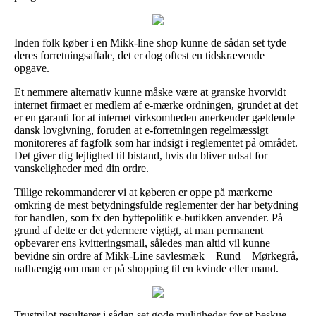
Inden folk køber i en Mikk-line shop kunne de sådan set tyde
deres forretningsaftale, det er dog oftest en tidskrævende
opgave.
Et nemmere alternativ kunne måske være at granske hvorvidt
internet firmaet er medlem af e-mærke ordningen, grundet at det
er en garanti for at internet virksomheden anerkender gældende
dansk lovgivning, foruden at e-forretningen regelmæssigt
monitoreres af fagfolk som har indsigt i reglementet på området.
Det giver dig lejlighed til bistand, hvis du bliver udsat for
vanskeligheder med din ordre.
Tillige rekommanderer vi at køberen er oppe på mærkerne
omkring de mest betydningsfulde reglementer der har betydning
for handlen, som fx den byttepolitik e-butikken anvender. På
grund af dette er det ydermere vigtigt, at man permanent
opbevarer ens kvitteringsmail, således man altid vil kunne
bevidne sin ordre af Mikk-Line savlesmæk – Rund – Mørkegrå,
uafhængig om man er på shopping til en kvinde eller mand.
Trustpilot resulterer i sådan set gode muligheder for at beskue