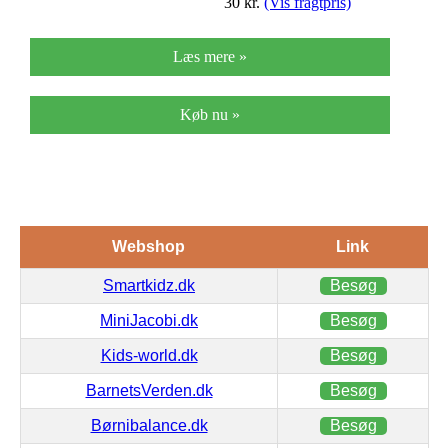
30
kr.
(Vis fragtpris)
Læs mere »
Køb nu »
Webshop
Link
Smartkidz.dk
Besøg
MiniJacobi.dk
Besøg
Kids-world.dk
Besøg
BarnetsVerden.dk
Besøg
Børnibalance.dk
Besøg