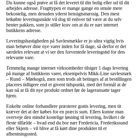
Du kunne også prøve at få det leveret til din bolig eller ud til dit
arbejdes adresse. Fragttypen er mange gange en smule mere
bekostelig, men desuden yderst hensigtsmæssig. Den mest
letkøbte leveringsmåde vil dog til enhver tid være at du selv
henter pakken, som jo stiller krav om at du er nær internet
butikkens adresse.
Leveringshastigheden på Savlesmække er jo ultra vigtig hvis
man behøver dine nye varer inden for få dage, så derfor er det
særdeles relevant at vi ser den forventede leveringstid for den
relevante vare.
Temmelig mange internet virksomheder tilsiger 1 dags levering
på mange af butikkens varer, eksempelvis Mikk-Line savlesmæk
– Rund – Mørkegrå, men som trods alt betinges af at bestillingen
placeres tidligere end et givent tidspunkt, med det formål at de
kan nå at få dit nye produkt ordnet før de lageransatte tager
hjem.
Enkelte online forhandlere præsterer gratis levering, men tit
kræver det at der købes for en præcis sum. Ellers kunne man
overveje den mindst kostelige løsning til levering, hvilket i de
fleste tilfælde – hvad end du bor nær Fredericia, Frederikssund
eller Skjern – vil blive at få kørt dine produkter til et
afhentningssted.