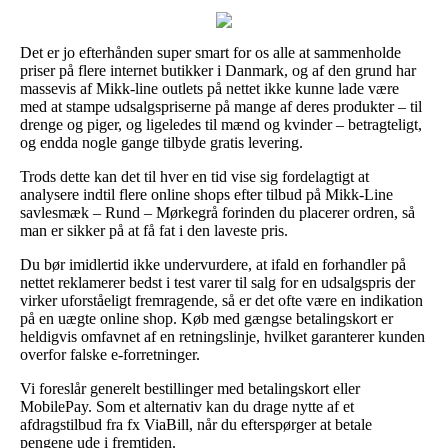
Det er jo efterhånden super smart for os alle at sammenholde
priser på flere internet butikker i Danmark, og af den grund har
massevis af Mikk-line outlets på nettet ikke kunne lade være
med at stampe udsalgspriserne på mange af deres produkter – til
drenge og piger, og ligeledes til mænd og kvinder – betragteligt,
og endda nogle gange tilbyde gratis levering.
Trods dette kan det til hver en tid vise sig fordelagtigt at
analysere indtil flere online shops efter tilbud på Mikk-Line
savlesmæk – Rund – Mørkegrå forinden du placerer ordren, så
man er sikker på at få fat i den laveste pris.
Du bør imidlertid ikke undervurdere, at ifald en forhandler på
nettet reklamerer bedst i test varer til salg for en udsalgspris der
virker uforståeligt fremragende, så er det ofte være en indikation
på en uægte online shop. Køb med gængse betalingskort er
heldigvis omfavnet af en retningslinje, hvilket garanterer kunden
overfor falske e-forretninger.
Vi foreslår generelt bestillinger med betalingskort eller
MobilePay. Som et alternativ kan du drage nytte af et
afdragstilbud fra fx ViaBill, når du efterspørger at betale
pengene ude i fremtiden.