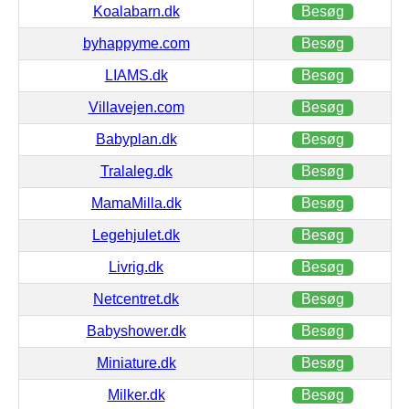
Koalabarn.dk
Besøg
byhappyme.com
Besøg
LIAMS.dk
Besøg
Villavejen.com
Besøg
Babyplan.dk
Besøg
Tralaleg.dk
Besøg
MamaMilla.dk
Besøg
Legehjulet.dk
Besøg
Livrig.dk
Besøg
Netcentret.dk
Besøg
Babyshower.dk
Besøg
Miniature.dk
Besøg
Milker.dk
Besøg