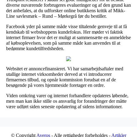
diverse nuværende forbrugeres evalueringer og af den grund kan
det anbefales, at du udforsker online butikkens kritik af Mikk-
Line savlesmæk – Rund – Mørkegrå før du bestiller.
Facebook yder på samme måde visse tiltalende genveje til at få
kendskab til webshoppens kundefokus. Her møder vi faktisk
internet firmaer hvor det er muligt at sammensætte en anmeldelse
af købsoplevelsen, som på samme måde kan anvendes til at
bedømme kundetilfredsheden.
Websitet er annoncefinansieret. Vi har samarbejdsaftaler med
utallige internet virksomheder derved at vi introducerer
firmaernes tilbud, og opnår kommission forudsat en af de
besøgende på vores hjemmeside foretager en ordre.
Viden omkring varer og internet forhandlere opdateres løbende,
men man kan ikke stille os ansvarlig for forandringer der måtte
være udført siden seneste opdatering af sidens informationer.
© Copyright
Averos
- Alle rettigheder forbeholdes -
Artikler