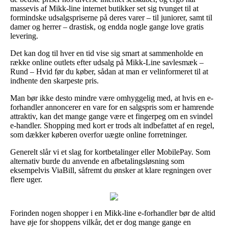
massevis af Mikk-line internet butikker set sig tvunget til at
formindske udsalgspriserne på deres varer – til juniorer, samt til
damer og herrer – drastisk, og endda nogle gange love gratis
levering.
Det kan dog til hver en tid vise sig smart at sammenholde en
række online outlets efter udsalg på Mikk-Line savlesmæk –
Rund – Hvid før du køber, sådan at man er velinformeret til at
indhente den skarpeste pris.
Man bør ikke desto mindre være omhyggelig med, at hvis en e-
forhandler annoncerer en vare for en salgspris som er hamrende
attraktiv, kan det mange gange være et fingerpeg om en svindel
e-handler. Shopping med kort er trods alt indbefattet af en regel,
som dækker køberen overfor uægte online forretninger.
Generelt slår vi et slag for kortbetalinger eller MobilePay. Som
alternativ burde du anvende en afbetalingsløsning som
eksempelvis ViaBill, såfremt du ønsker at klare regningen over
flere uger.
Forinden nogen shopper i en Mikk-line e-forhandler bør de altid
have øje for shoppens vilkår, det er dog mange gange en