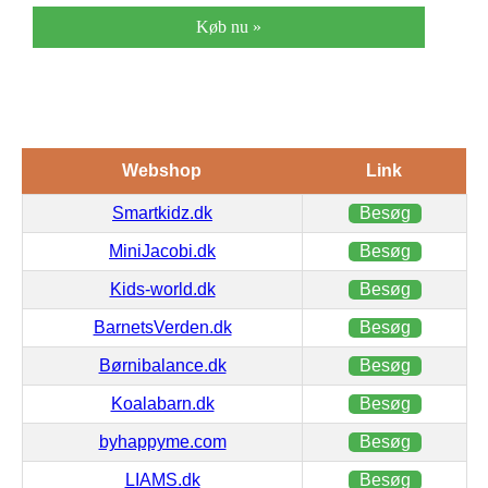
Køb nu »
Webshop
Link
Smartkidz.dk
Besøg
MiniJacobi.dk
Besøg
Kids-world.dk
Besøg
BarnetsVerden.dk
Besøg
Børnibalance.dk
Besøg
Koalabarn.dk
Besøg
byhappyme.com
Besøg
LIAMS.dk
Besøg