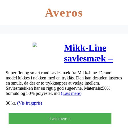
Averos
Mikk-Line
savlesmæk –
Rund – Hvid
Super flot og smart rund savlesmæk fra Mikk-Line. Denne
model lukkes i nakken med en tryklås. Den kan desuden justeres
en smule, da der er to trykknapper at vælge imellem.
Savlesmækken har en rigtig god sugeevne. Materiale:50%
bomuld og 50% polyester, ind
(Læs mere)
30
kr.
(Vis fragtpris)
Læs mere »