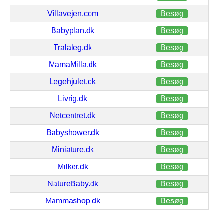
Villavejen.com
Besøg
Babyplan.dk
Besøg
Tralaleg.dk
Besøg
MamaMilla.dk
Besøg
Legehjulet.dk
Besøg
Livrig.dk
Besøg
Netcentret.dk
Besøg
Babyshower.dk
Besøg
Miniature.dk
Besøg
Milker.dk
Besøg
NatureBaby.dk
Besøg
Mammashop.dk
Besøg