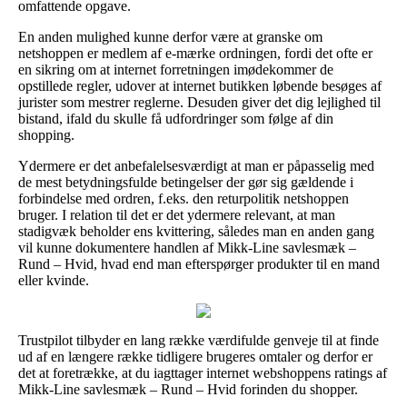
omfattende opgave.
En anden mulighed kunne derfor være at granske om
netshoppen er medlem af e-mærke ordningen, fordi det ofte er
en sikring om at internet forretningen imødekommer de
opstillede regler, udover at internet butikken løbende besøges af
jurister som mestrer reglerne. Desuden giver det dig lejlighed til
bistand, ifald du skulle få udfordringer som følge af din
shopping.
Ydermere er det anbefalelsesværdigt at man er påpasselig med
de mest betydningsfulde betingelser der gør sig gældende i
forbindelse med ordren, f.eks. den returpolitik netshoppen
bruger. I relation til det er det ydermere relevant, at man
stadigvæk beholder ens kvittering, således man en anden gang
vil kunne dokumentere handlen af Mikk-Line savlesmæk –
Rund – Hvid, hvad end man efterspørger produkter til en mand
eller kvinde.
Trustpilot tilbyder en lang række værdifulde genveje til at finde
ud af en længere række tidligere brugeres omtaler og derfor er
det at foretrække, at du iagttager internet webshoppens ratings af
Mikk-Line savlesmæk – Rund – Hvid forinden du shopper.