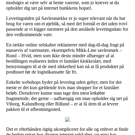
modsiges at være selv at hente varerne, som jo kræver at du
opholder dig tæt på internet butikkens bopæl.
Leveringstiden på Savlesmække er jo super relevant når du har
brug for varen om et øjeblik, så med det formål er det uden tvivl
passende at vi kigger nærmere på den anslåede leveringsdato for
den vedkommende vare.
En række online selskaber reklamerer med dag-til-dag fragt på
massevis af varenumre, eksempelvis Mikk-Line savlesmæk –
Rund – Hvid, men som ikke desto mindre afhænger af at
bestillingen realiseres inden et fastslået klokkeslæt, med
hensynstagen til at de med sikkerhed kan nå at få produktet på
posthuset før de logistikansatte får fri.
Enkelte webshops byder på levering uden gebyr, men for det
meste er det kun gældende hvis man shopper for et fastslået
beløb. Derudover kunne man tage den mest letkøbte
fragtmetode, der gerne – uafhængig om man opholder sig tæt på
Viborg, Kalundborg eller Billund – er at få dem til at levere
pakken til et afhentningssted.
Det er efterhånden rigtig ukompliceret for alle og enhver at finde
de bedste priser hos diverse internet selskaber, og ergo har