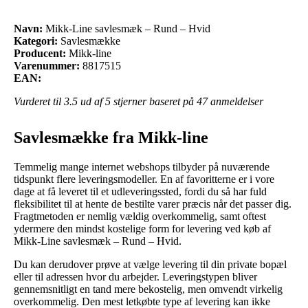
Navn:
Mikk-Line savlesmæk – Rund – Hvid
Kategori:
Savlesmække
Producent:
Mikk-line
Varenummer:
8817515
EAN:
Vurderet til
3.5
ud af 5 stjerner baseret på
47
anmeldelser
Savlesmække fra Mikk-line
Temmelig mange internet webshops tilbyder på nuværende
tidspunkt flere leveringsmodeller. En af favoritterne er i vore
dage at få leveret til et udleveringssted, fordi du så har fuld
fleksibilitet til at hente de bestilte varer præcis når det passer dig.
Fragtmetoden er nemlig vældig overkommelig, samt oftest
ydermere den mindst kostelige form for levering ved køb af
Mikk-Line savlesmæk – Rund – Hvid.
Du kan derudover prøve at vælge levering til din private bopæl
eller til adressen hvor du arbejder. Leveringstypen bliver
gennemsnitligt en tand mere bekostelig, men omvendt virkelig
overkommelig. Den mest letkøbte type af levering kan ikke