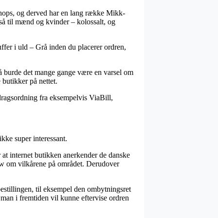
-shops, og derved har en lang række Mikk-
gså til mænd og kvinder – kolossalt, og
ffer i uld – Grå inden du placerer ordren,
, så burde det mange gange være en varsel om
butikker på nettet.
dragsordning fra eksempelvis ViaBill,
kke super interessant.
r at internet butikken anerkender de danske
whow om vilkårene på området. Derudover
stillingen, til eksempel den ombytningsret
 man i fremtiden vil kunne eftervise ordren