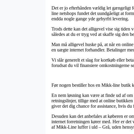
Det er jo efterhånden vældig let gængeligt 
line netshops fundet det uundgåeligt at form
endda nogle gange yde gebyrfri levering.
Trods dette kan det alligevel vise sig tiden
således at du er tryg ved at skaffe sig den be
Man må alligevel huske på, at når en online
en uægte internet forhandler. Betalinger me
Vi slår generelt et slag for kortkøb eller 
forudsat du vil finansiere omkostningerne s
Før nogen bestiller hos en Mikk-line butik 
En nem løsning kan være at finde ud af om o
retningslinjer, tillige med at online butik
giver det dig chance for assistance, hvis du
Desuden kan det anbefales at køberen er omh
internet forretningen kører med. Her er det 
af Mikk-Line luffer i uld – Grå, uden hensyn 