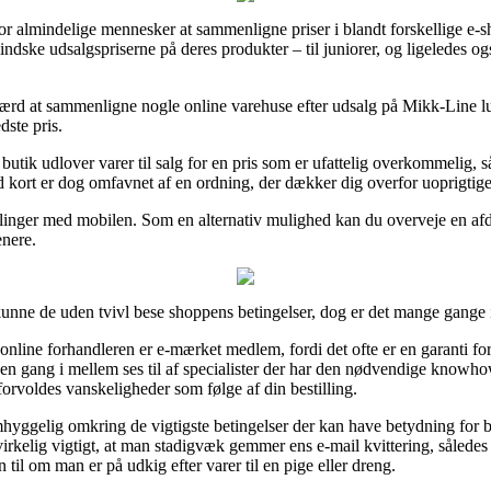
for almindelige mennesker at sammenligne priser i blandt forskellige e
indske udsalgspriserne på deres produkter – til juniorer, og ligeledes o
 værd at sammenligne nogle online varehuse efter udsalg på Mikk-Line lu
dste pris.
 butik udlover varer til salg for en pris som er ufattelig overkommelig
d kort er dog omfavnet af en ordning, der dækker dig overfor uoprigtige 
betalinger med mobilen. Som en alternativ mulighed kan du overveje en af
enere.
kunne de uden tvivl bese shoppens betingelser, dog er det mange gange i
nline forhandleren er e-mærket medlem, fordi det ofte er en garanti fo
ken en gang i mellem ses til af specialister der har den nødvendige kno
 forvoldes vanskeligheder som følge af din bestilling.
yggelig omkring de vigtigste betingelser der kan have betydning for be
virkelig vigtigt, at man stadigvæk gemmer ens e-mail kvittering, således
til om man er på udkig efter varer til en pige eller dreng.