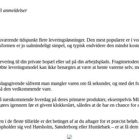
3
anmeldelser
 nuværende tidspunkt flere leveringsløsninger. Den mest populære er i 
gsformen er jo ualmindeligt simpel, og typisk endvidere den mindst koste
levering til din private bopæl eller ud på din arbejdsplads. Fragtmetoden
te leveringsmodel kan ikke benægtes at være at hente varerne selv, men
dslagsgivende såfremt man mangler varen om få sekunder, og med det formå
d på den vedkommende vare.
 på næstkommende hverdag på deres primære produkter, eksempelvis Mik
køres igennem før et givent klokkeslæt, således at de har en chance for 
i de fleste tilfælde er det betinget af at du aftager for et præcist beløb
holder sig ved Hørsholm, Sønderborg eller Humlebæk – er at få dem til 