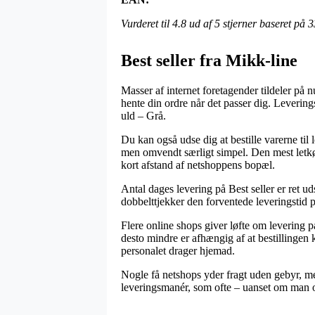
Vurderet til
4.8
ud af 5 stjerner baseret på
3
Best seller fra Mikk-line
Masser af internet foretagender tildeler på
hente din ordre når det passer dig. Leverin
uld – Grå.
Du kan også udse dig at bestille varerne til 
men omvendt særligt simpel. Den mest letkøb
kort afstand af netshoppens bopæl.
Antal dages levering på Best seller er ret u
dobbelttjekker den forventede leveringsti
Flere online shops giver løfte om levering
desto mindre er afhængig af at bestillingen 
personalet drager hjemad.
Nogle få netshops yder fragt uden gebyr, men 
leveringsmanér, som ofte – uanset om man op