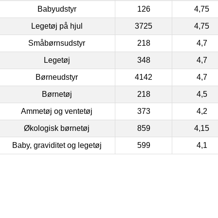
Babyudstyr
126
4,75
Legetøj på hjul
3725
4,75
Småbørnsudstyr
218
4,7
Legetøj
348
4,7
Børneudstyr
4142
4,7
Børnetøj
218
4,5
Ammetøj og ventetøj
373
4,2
Økologisk børnetøj
859
4,15
Baby, graviditet og legetøj
599
4,1