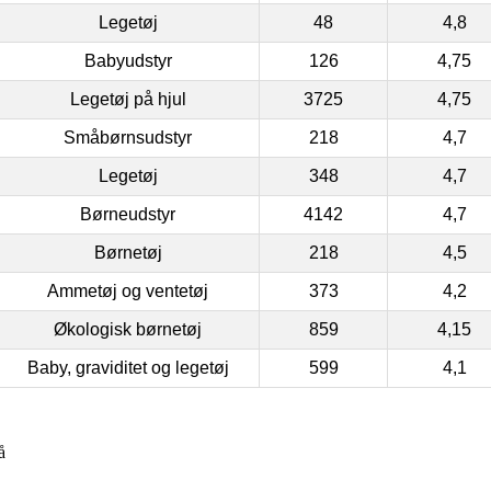
Legetøj
48
4,8
Babyudstyr
126
4,75
Legetøj på hjul
3725
4,75
Småbørnsudstyr
218
4,7
Legetøj
348
4,7
Børneudstyr
4142
4,7
Børnetøj
218
4,5
Ammetøj og ventetøj
373
4,2
Økologisk børnetøj
859
4,15
Baby, graviditet og legetøj
599
4,1
å