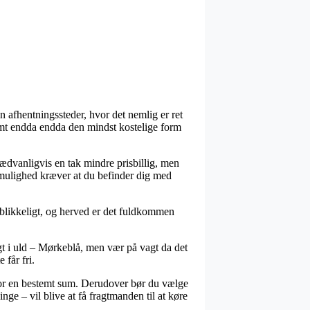
 afhentningssteder, hvor det nemlig er ret
samt endda endda den mindst kostelige form
 sædvanligvis en tak mindre prisbillig, men
 mulighed kræver at du befinder dig med
jeblikkeligt, og herved er det fuldkommen
 i uld – Mørkeblå, men vær på vagt da det
 får fri.
s for en bestemt sum. Derudover bør du vælge
nge – vil blive at få fragtmanden til at køre