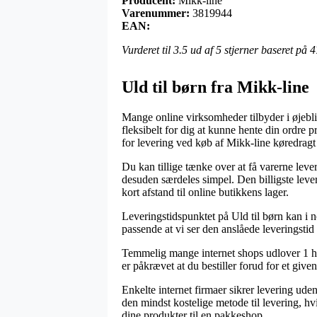
Producent:
Mikk-line
Varenummer:
3819944
EAN:
Vurderet til
3.5
ud af 5 stjerner baseret på
4
Uld til børn fra Mikk-line
Mange online virksomheder tilbyder i øjebli
fleksibelt for dig at kunne hente din ordre
for levering ved køb af Mikk-line køredragt
Du kan tillige tænke over at få varerne lever
desuden særdeles simpel. Den billigste lev
kort afstand til online butikkens lager.
Leveringstidspunktet på Uld til børn kan i 
passende at vi ser den anslåede leveringstid
Temmelig mange internet shops udlover 1 h
er påkrævet at du bestiller forud for et given
Enkelte internet firmaer sikrer levering ude
den mindst kostelige metode til levering, hvi
dine produkter til en pakkeshop.