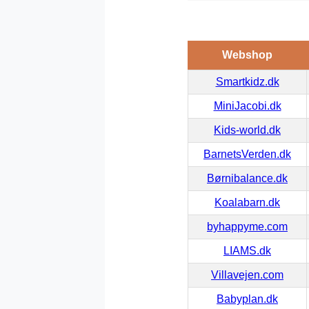
Webshop
Smartkidz.dk
MiniJacobi.dk
Kids-world.dk
BarnetsVerden.dk
Børnibalance.dk
Koalabarn.dk
byhappyme.com
LIAMS.dk
Villavejen.com
Babyplan.dk