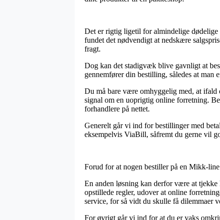
Det er rigtig ligetil for almindelige dødelig
fundet det nødvendigt at nedskære salgsprise
fragt.
Dog kan det stadigvæk blive gavnligt at besig
gennemfører din bestilling, således at man er
Du må bare være omhyggelig med, at ifald e
signal om en uoprigtig online forretning. Be
forhandlere på nettet.
Generelt går vi ind for bestillinger med be
eksempelvis ViaBill, såfremt du gerne vil g
Forud for at nogen bestiller på en Mikk-line
En anden løsning kan derfor være at tjekke
opstillede regler, udover at online forretni
service, for så vidt du skulle få dilemmaer v
For øvrigt går vi ind for at du er vaks omk