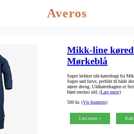
Averos
Mikk-line køredr
Mørkeblå
Super lækker uld-køredragt fra Mikk
Super sød farve, perfekt til både den
større dreng. Uldkøredragten er frems
blød merino uld,
(Læs mere)
500
kr.
(Vis fragtpris)
Læs mere »
Køb 