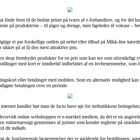
e at finde frem til de bedste priser på tværs af e-forhandlere, og for det 
rne på produkterne – til piger og drenge, men ligeledes til voksne – be
tige et par forskellige outlets på nettet efter tilbud på Mikk-line køred
 sikker på at få den mest attraktive pris.
n shop frembyder produkter for en pris som kan ses som uforståeligt 
stillinger med kort er imidlertid indbefattet af en lovbestemmelse, som
talingskort eller betalinger med mobilen. Som en alternativ mulighed k
odtgøre betalingen over en periode.
 internet handler bør man de facto have øje for netbutikkens betingelser,
 hvorvidt online webshoppen er e-mærket medlem, da det er en angivelse
ngen rutinemæssigt gennemses af jurister som kender reglerne på området
ed dit indkøb.
ring de fundamentale bestemmelser der er gældende for bestillingen, som