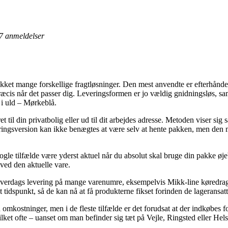
7
anmeldelser
kket mange forskellige fragtløsninger. Den mest anvendte er efterhånden
 præcis når det passer dig. Leveringsformen er jo vældig gnidningsløs, 
 i uld – Mørkeblå.
et til din privatbolig eller ud til dit arbejdes adresse. Metoden viser sig
eringsversion kan ikke benægtes at være selv at hente pakken, men den
nogle tilfælde være yderst aktuel når du absolut skal bruge din pakke ø
 ved den aktuelle vare.
verdags levering på mange varenumre, eksempelvis Mikk-line køredragt
t tidspunkt, så de kan nå at få produkterne fikset forinden de lageransatte
n omkostninger, men i de fleste tilfælde er det forudsat at der indkøbe
lket ofte – uanset om man befinder sig tæt på Vejle, Ringsted eller Helsi