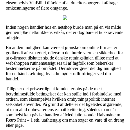
eksempelvis ViaBill, i tilfælde af at du efterspørger at afdrage
omkostningerne af flere omgange.
Inden nogen handler hos en netshop burde man på en vis måde
gennemløbe netbutikkens vilkår, det er dog bare et tidskrævende
arbejde.
En anden mulighed kan være at granske om online firmaet er
godkendt af e-mærket, eftersom det burde være en sikkerhed for
at e-firmaet tilslutter sig de danske retningslinjer, tillige med at
webshoppen rutinemæssigt ses til af fagfolk som behersker
bestemmelserne på området. Derudover giver det dig mulighed
for en håndsrækning, hvis du møder udfordringer ved din
handel.
Tillige er det prisværdigt at kunden er obs på de mest
betydningsfulde betingelser der kan spille ind i forbindelse med
ordren, som eksempelvis hvilken ombytningspolitik internet
selskabet anvender. På grund af dette er det ligeledes afgørende,
at man altid opbevarer ens e-mail kvittering, således man når
som helst kan påvise handlen af Meditationspude Halvmåne m.
Retro Print – 1 stk, uafhængig om man søger en vare til en dreng
eller pige.