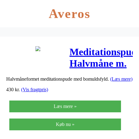
Averos
Meditationspud
Halvmåne m.
Retro Print –
Halvmåneformet meditationspude med bomuldsfyld.
(Læs mere)
1 stk
430
kr.
(Vis fragtpris)
Læs mere »
Køb nu »