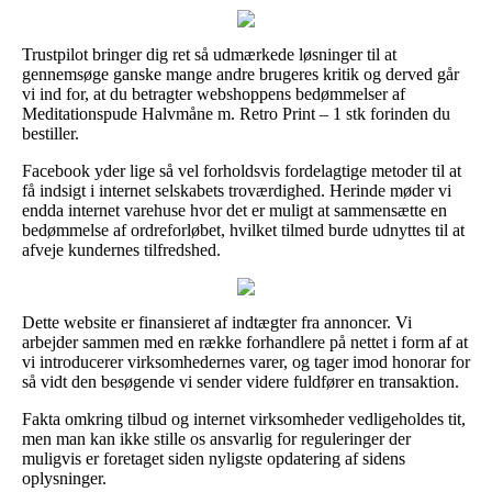
Trustpilot bringer dig ret så udmærkede løsninger til at
gennemsøge ganske mange andre brugeres kritik og derved går
vi ind for, at du betragter webshoppens bedømmelser af
Meditationspude Halvmåne m. Retro Print – 1 stk forinden du
bestiller.
Facebook yder lige så vel forholdsvis fordelagtige metoder til at
få indsigt i internet selskabets troværdighed. Herinde møder vi
endda internet varehuse hvor det er muligt at sammensætte en
bedømmelse af ordreforløbet, hvilket tilmed burde udnyttes til at
afveje kundernes tilfredshed.
Dette website er finansieret af indtægter fra annoncer. Vi
arbejder sammen med en række forhandlere på nettet i form af at
vi introducerer virksomhedernes varer, og tager imod honorar for
så vidt den besøgende vi sender videre fuldfører en transaktion.
Fakta omkring tilbud og internet virksomheder vedligeholdes tit,
men man kan ikke stille os ansvarlig for reguleringer der
muligvis er foretaget siden nyligste opdatering af sidens
oplysninger.