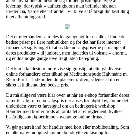
alternativ kunne du beslutte sig for den prisbilligste type af
levering, der typisk – uafhængig om man befinder sig nær
Fredericia, Varde eller Brande – vil blive at få bragt din bestilling
til et afhentningssted.
Det er efterhånden særdeles let gængeligt for os alle at finde de
bedste priser på flere netbutikker, og for det har flere internet
firmaer set sig tvunget til at trykke udsalgspriserne på mange af
deres produkter – til juniorer, men ligeledes til voksne – enormt,
og endda nogle gange love fragt uden beregning.
Det kan ikke desto mindre vise sig gunstigt at eftergå diverse
online forhandlere efter tilbud på Meditationspude Halvmåne m.
Retro Print – 1 stk inden du placerer ordren, således at du er
sikret at indhente den bedste pris.
Du må alligevel være klar over, at når en e-shop forhandler deres
varer til salg for en udsalgspris der anses for uhørt lav, kunne det
undertiden være et faresignal om en bedragerisk webshop.
Handler med kort er trods alt omfattet af et reglement, hvilket
bistår dig som køber imod snydagtige online firmaer.
Vi går generelt ind for handler med kort eller mobilbetaling. Som
en alternativ mulighed kunne du udnytte en løsning fra