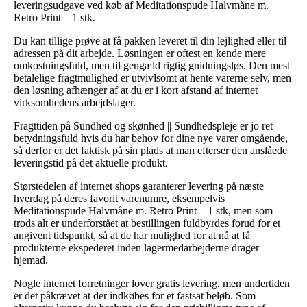
leveringsudgave ved køb af Meditationspude Halvmåne m.
Retro Print – 1 stk.
Du kan tillige prøve at få pakken leveret til din lejlighed eller til
adressen på dit arbejde. Løsningen er oftest en kende mere
omkostningsfuld, men til gengæld rigtig gnidningsløs. Den mest
betalelige fragtmulighed er utvivlsomt at hente varerne selv, men
den løsning afhænger af at du er i kort afstand af internet
virksomhedens arbejdslager.
Fragttiden på Sundhed og skønhed || Sundhedspleje er jo ret
betydningsfuld hvis du har behov for dine nye varer omgående,
så derfor er det faktisk på sin plads at man efterser den anslåede
leveringstid på det aktuelle produkt.
Størstedelen af internet shops garanterer levering på næste
hverdag på deres favorit varenumre, eksempelvis
Meditationspude Halvmåne m. Retro Print – 1 stk, men som
trods alt er underforstået at bestillingen fuldbyrdes forud for et
angivent tidspunkt, så at de har mulighed for at nå at få
produkterne ekspederet inden lagermedarbejderne drager
hjemad.
Nogle internet forretninger lover gratis levering, men undertiden
er det påkrævet at der indkøbes for et fastsat beløb. Som