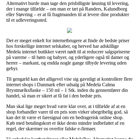
Alternativt burde man tage den prisbilligste løsning til levering,
der i mange tilfælde – om man er tæt på Randers, Kalundborg
eller Støvring – er at få fragtmanden til at levere dine produkter
til et udleveringssted.
Det er meget enkelt for internetbrugere at finde de bedste priser
hos forskellige internet selskaber, og herved har adskillige
Medela internet butikker været nødt til at reducere salgspriserne
på varerne – til børn og babyer, og yderligere også til damer og
herrer – markant, og endda nogle gange tilbyde levering uden
gebyr.
Til gengæld kan det alligevel vise sig gavnligt at kontrollere flere
internet shops i Danmark efter udsalg på Medela Calma
Brystmælksflaske – 150 ml – 1 Stk. inden du gennemfører din
handel, så man er sikret at få fat i den bedste pris.
Man skal lige meget hvad være klar over, at i tilfælde af at en
shop forhandler varer til en pris som virker ubegribelig god, så
kan det tit være et faresignal om en bedragerisk online shop.
Køb med betalingskort er ikke desto mindre indbefattet af en
regel, der skærmer os overfor falske e-firmaer.