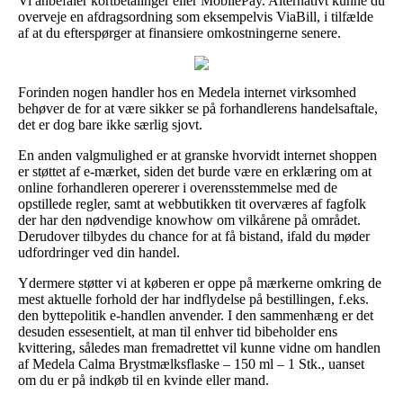
Vi anbefaler kortbetalinger eller MobilePay. Alternativt kunne du
overveje en afdragsordning som eksempelvis ViaBill, i tilfælde
af at du efterspørger at finansiere omkostningerne senere.
Forinden nogen handler hos en Medela internet virksomhed
behøver de for at være sikker se på forhandlerens handelsaftale,
det er dog bare ikke særlig sjovt.
En anden valgmulighed er at granske hvorvidt internet shoppen
er støttet af e-mærket, siden det burde være en erklæring om at
online forhandleren opererer i overensstemmelse med de
opstillede regler, samt at webbutikken tit overværes af fagfolk
der har den nødvendige knowhow om vilkårene på området.
Derudover tilbydes du chance for at få bistand, ifald du møder
udfordringer ved din handel.
Ydermere støtter vi at køberen er oppe på mærkerne omkring de
mest aktuelle forhold der har indflydelse på bestillingen, f.eks.
den byttepolitik e-handlen anvender. I den sammenhæng er det
desuden essesentielt, at man til enhver tid bibeholder ens
kvittering, således man fremadrettet vil kunne vidne om handlen
af Medela Calma Brystmælksflaske – 150 ml – 1 Stk., uanset
om du er på indkøb til en kvinde eller mand.