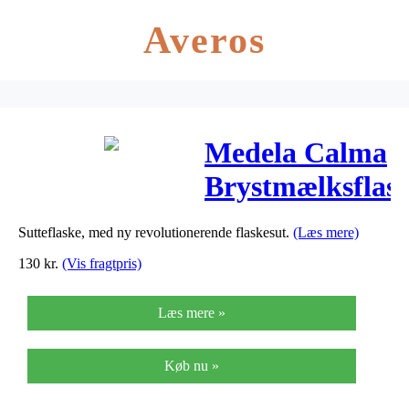
Averos
Medela Calma
Brystmælksflas
– 150 ml – 1
Sutteflaske, med ny revolutionerende flaskesut.
(Læs mere)
Stk.
130
kr.
(Vis fragtpris)
Læs mere »
Køb nu »