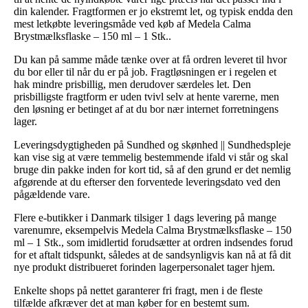
din kalender. Fragtformen er jo ekstremt let, og typisk endda den
mest letkøbte leveringsmåde ved køb af Medela Calma
Brystmælksflaske – 150 ml – 1 Stk..
Du kan på samme måde tænke over at få ordren leveret til hvor
du bor eller til når du er på job. Fragtløsningen er i regelen et
hak mindre prisbillig, men derudover særdeles let. Den
prisbilligste fragtform er uden tvivl selv at hente varerne, men
den løsning er betinget af at du bor nær internet forretningens
lager.
Leveringsdygtigheden på Sundhed og skønhed || Sundhedspleje
kan vise sig at være temmelig bestemmende ifald vi står og skal
bruge din pakke inden for kort tid, så af den grund er det nemlig
afgørende at du efterser den forventede leveringsdato ved den
pågældende vare.
Flere e-butikker i Danmark tilsiger 1 dags levering på mange
varenumre, eksempelvis Medela Calma Brystmælksflaske – 150
ml – 1 Stk., som imidlertid forudsætter at ordren indsendes forud
for et aftalt tidspunkt, således at de sandsynligvis kan nå at få dit
nye produkt distribueret forinden lagerpersonalet tager hjem.
Enkelte shops på nettet garanterer fri fragt, men i de fleste
tilfælde afkræver det at man køber for en bestemt sum.