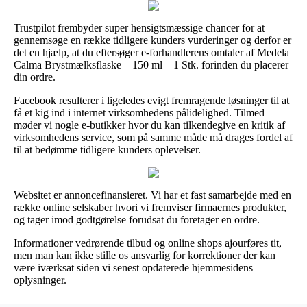
Trustpilot frembyder super hensigtsmæssige chancer for at
gennemsøge en række tidligere kunders vurderinger og derfor er
det en hjælp, at du eftersøger e-forhandlerens omtaler af Medela
Calma Brystmælksflaske – 150 ml – 1 Stk. forinden du placerer
din ordre.
Facebook resulterer i ligeledes evigt fremragende løsninger til at
få et kig ind i internet virksomhedens pålidelighed. Tilmed
møder vi nogle e-butikker hvor du kan tilkendegive en kritik af
virksomhedens service, som på samme måde må drages fordel af
til at bedømme tidligere kunders oplevelser.
Websitet er annoncefinansieret. Vi har et fast samarbejde med en
række online selskaber hvori vi fremviser firmaernes produkter,
og tager imod godtgørelse forudsat du foretager en ordre.
Informationer vedrørende tilbud og online shops ajourføres tit,
men man kan ikke stille os ansvarlig for korrektioner der kan
være iværksat siden vi senest opdaterede hjemmesidens
oplysninger.