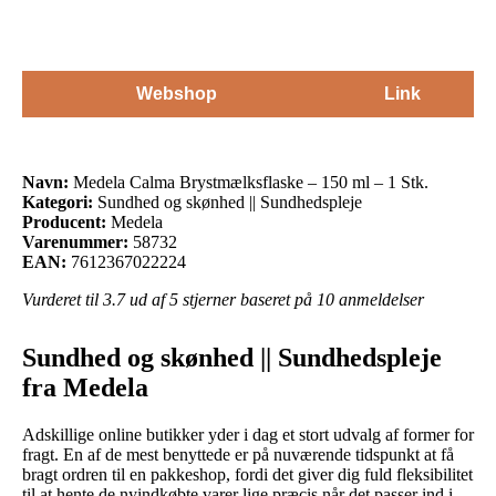
Webshop
Link
Navn:
Medela Calma Brystmælksflaske – 150 ml – 1 Stk.
Kategori:
Sundhed og skønhed || Sundhedspleje
Producent:
Medela
Varenummer:
58732
EAN:
7612367022224
Vurderet til
3.7
ud af 5 stjerner baseret på
10
anmeldelser
Sundhed og skønhed || Sundhedspleje
fra Medela
Adskillige online butikker yder i dag et stort udvalg af former for
fragt. En af de mest benyttede er på nuværende tidspunkt at få
bragt ordren til en pakkeshop, fordi det giver dig fuld fleksibilitet
til at hente de nyindkøbte varer lige præcis når det passer ind i