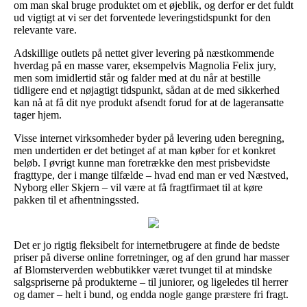
om man skal bruge produktet om et øjeblik, og derfor er det fuldt
ud vigtigt at vi ser det forventede leveringstidspunkt for den
relevante vare.
Adskillige outlets på nettet giver levering på næstkommende
hverdag på en masse varer, eksempelvis Magnolia Felix jury,
men som imidlertid står og falder med at du når at bestille
tidligere end et nøjagtigt tidspunkt, sådan at de med sikkerhed
kan nå at få dit nye produkt afsendt forud for at de lageransatte
tager hjem.
Visse internet virksomheder byder på levering uden beregning,
men undertiden er det betinget af at man køber for et konkret
beløb. I øvrigt kunne man foretrække den mest prisbevidste
fragttype, der i mange tilfælde – hvad end man er ved Næstved,
Nyborg eller Skjern – vil være at få fragtfirmaet til at køre
pakken til et afhentningssted.
Det er jo rigtig fleksibelt for internetbrugere at finde de bedste
priser på diverse online forretninger, og af den grund har masser
af Blomsterverden webbutikker været tvunget til at mindske
salgspriserne på produkterne – til juniorer, og ligeledes til herrer
og damer – helt i bund, og endda nogle gange præstere fri fragt.