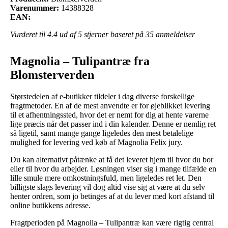
Varenummer:
14388328
EAN:
Vurderet til
4.4
ud af 5 stjerner baseret på
35
anmeldelser
Magnolia – Tulipantræ fra
Blomsterverden
Størstedelen af e-butikker tildeler i dag diverse forskellige
fragtmetoder. En af de mest anvendte er for øjeblikket levering
til et afhentningssted, hvor det er nemt for dig at hente varerne
lige præcis når det passer ind i din kalender. Denne er nemlig ret
så ligetil, samt mange gange ligeledes den mest betalelige
mulighed for levering ved køb af Magnolia Felix jury.
Du kan alternativt påtænke at få det leveret hjem til hvor du bor
eller til hvor du arbejder. Løsningen viser sig i mange tilfælde en
lille smule mere omkostningsfuld, men ligeledes ret let. Den
billigste slags levering vil dog altid vise sig at være at du selv
henter ordren, som jo betinges af at du lever med kort afstand til
online butikkens adresse.
Fragtperioden på Magnolia – Tulipantræ kan være rigtig central