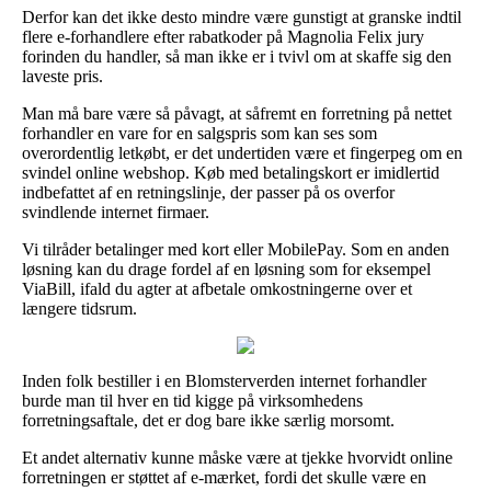
Derfor kan det ikke desto mindre være gunstigt at granske indtil
flere e-forhandlere efter rabatkoder på Magnolia Felix jury
forinden du handler, så man ikke er i tvivl om at skaffe sig den
laveste pris.
Man må bare være så påvagt, at såfremt en forretning på nettet
forhandler en vare for en salgspris som kan ses som
overordentlig letkøbt, er det undertiden være et fingerpeg om en
svindel online webshop. Køb med betalingskort er imidlertid
indbefattet af en retningslinje, der passer på os overfor
svindlende internet firmaer.
Vi tilråder betalinger med kort eller MobilePay. Som en anden
løsning kan du drage fordel af en løsning som for eksempel
ViaBill, ifald du agter at afbetale omkostningerne over et
længere tidsrum.
Inden folk bestiller i en Blomsterverden internet forhandler
burde man til hver en tid kigge på virksomhedens
forretningsaftale, det er dog bare ikke særlig morsomt.
Et andet alternativ kunne måske være at tjekke hvorvidt online
forretningen er støttet af e-mærket, fordi det skulle være en