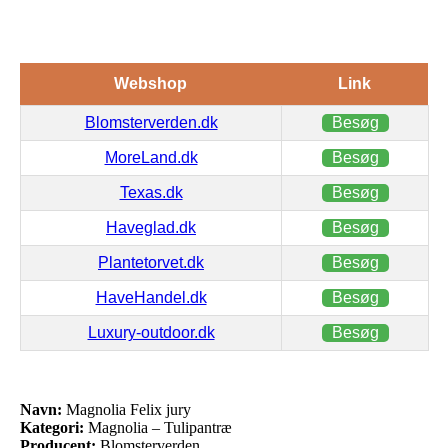
Webshop
Link
Blomsterverden.dk
Besøg
MoreLand.dk
Besøg
Texas.dk
Besøg
Haveglad.dk
Besøg
Plantetorvet.dk
Besøg
HaveHandel.dk
Besøg
Luxury-outdoor.dk
Besøg
Navn:
Magnolia Felix jury
Kategori:
Magnolia – Tulipantræ
Producent:
Blomsterverden