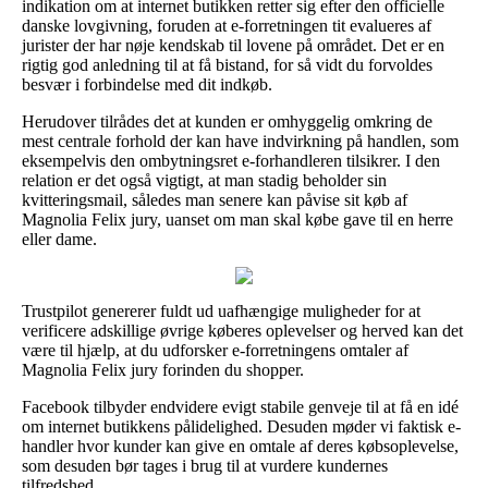
indikation om at internet butikken retter sig efter den officielle
danske lovgivning, foruden at e-forretningen tit evalueres af
jurister der har nøje kendskab til lovene på området. Det er en
rigtig god anledning til at få bistand, for så vidt du forvoldes
besvær i forbindelse med dit indkøb.
Herudover tilrådes det at kunden er omhyggelig omkring de
mest centrale forhold der kan have indvirkning på handlen, som
eksempelvis den ombytningsret e-forhandleren tilsikrer. I den
relation er det også vigtigt, at man stadig beholder sin
kvitteringsmail, således man senere kan påvise sit køb af
Magnolia Felix jury, uanset om man skal købe gave til en herre
eller dame.
Trustpilot genererer fuldt ud uafhængige muligheder for at
verificere adskillige øvrige køberes oplevelser og herved kan det
være til hjælp, at du udforsker e-forretningens omtaler af
Magnolia Felix jury forinden du shopper.
Facebook tilbyder endvidere evigt stabile genveje til at få en idé
om internet butikkens pålidelighed. Desuden møder vi faktisk e-
handler hvor kunder kan give en omtale af deres købsoplevelse,
som desuden bør tages i brug til at vurdere kundernes
tilfredshed.