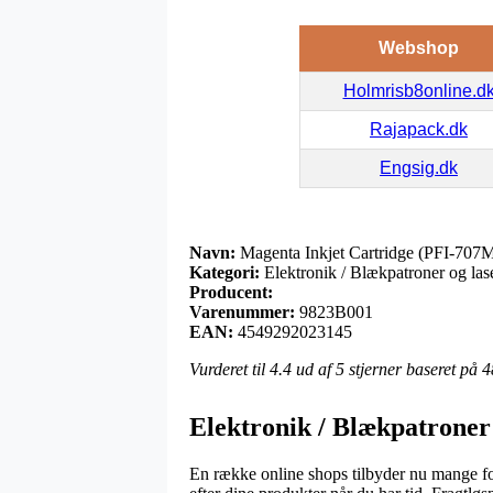
Webshop
Holmrisb8online.d
Rajapack.dk
Engsig.dk
Navn:
Magenta Inkjet Cartridge (PFI-707
Kategori:
Elektronik / Blækpatroner og las
Producent:
Varenummer:
9823B001
EAN:
4549292023145
Vurderet til
4.4
ud af 5 stjerner baseret på
4
Elektronik / Blækpatroner
En række online shops tilbyder nu mange fors