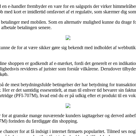
ald en e-handler frembyder en vare for en salgspris der virker himmelr
 med kort er imidlertid omfavnet af et regulativ, som skærmer dig som 
er betalinger med mobilen. Som en alternativ mulighed kunne du drage for
t afbetale betalingen senere.
 kunne de for at være sikker gøre sig bekendt med indholdet af webbutikk
nline shoppen er godkendt af e-mærket, fordi det generelt er en indikati
lejlighedsvis revideres af jurister som forstår vilkårene. Derudover tilbyd
dkøb.
s på de mest betydningsfulde betingelser der har betydning for transakti
 Her er det samtidig essesentielt, at man til enhver tid bevarer sin fakt
tridge (PFI-707M), hvad end du er på udkig efter et produkt til en voks
r for at granske mange nuværende kunders iagttagelser og derved anbefal
07M) forinden du færdiggør din shopping.
e chancer for at få indsigt i internet firmaets popularitet. Tilmed ses nog