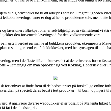
sningen er jo i høj grad fremkommelig, og tit endda den billigste lever
hjem til dig privat eller ud til dit arbejdes adresse. Fragtmuligheden vis
 letkøbte leveringsmanér er dog at hente produkterne selv, men dette b
og lasertoner / Blækpatroner er selvfølgelig ret så vital såfremt vi stå
elttjekker den forventede leveringstid for den vedkommende vare.
ing på næste hverdag på mange af butikkens produkter, eksempelvis Mag
 placeres tidligere end et aftalt klokkeslæt, med hensynstagen til at de h
evering, men i de fleste tilfælde kræves det at der erhverves for en fas
 ofte – uafhængig om man opholder sig ved Kolding, Haderslev eller Fred
 for enhver at finde frem til de bedste priser på forskellige online forh
gsværdien på specielt deres bedst i test produkter – til børn, og ligeså t
en værd at analysere diverse webbutikker efter udsalg på Magenta Inkje
 få fat i den bedste pris.