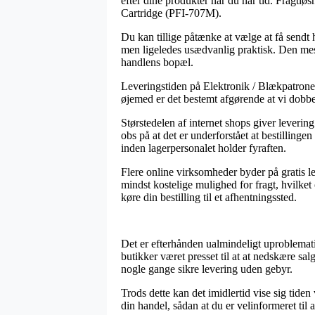
efter dine produkter når du har tid. Fragtlø
Cartridge (PFI-707M).
Du kan tillige påtænke at vælge at få sendt 
men ligeledes usædvanlig praktisk. Den mest
handlens bopæl.
Leveringstiden på Elektronik / Blækpatroner 
øjemed er det bestemt afgørende at vi dobb
Størstedelen af internet shops giver lever
obs på at det er underforstået at bestillingen
inden lagerpersonalet holder fyraften.
Flere online virksomheder byder på gratis l
mindst kostelige mulighed for fragt, hvilket
køre din bestilling til et afhentningssted.
Det er efterhånden ualmindeligt uproblematisk
butikker været presset til at at nedskære sal
nogle gange sikre levering uden gebyr.
Trods dette kan det imidlertid vise sig tid
din handel, sådan at du er velinformeret til at