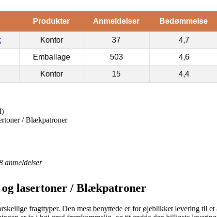
Produkter
Anmeldelser
Bedømmelse
k
Kontor
37
4,7
Emballage
503
4,6
Kontor
15
4,4
M)
ertoner / Blækpatroner
8
anmeldelser
 og lasertoner / Blækpatroner
kellige fragttyper. Den mest benyttede er for øjeblikket levering til et 