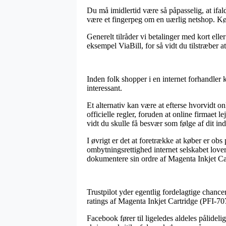
Du må imidlertid være så påpasselig, at if
være et fingerpeg om en uærlig netshop. Køb
Generelt tilråder vi betalinger med kort ell
eksempel ViaBill, for så vidt du tilstræber a
Inden folk shopper i en internet forhandler
interessant.
Et alternativ kan være at efterse hvorvidt o
officielle regler, foruden at online firmaet 
vidt du skulle få besvær som følge af dit in
I øvrigt er det at foretrække at køber er ob
ombytningsrettighed internet selskabet lover.
dokumentere sin ordre af Magenta Inkjet Car
Trustpilot yder egentlig fordelagtige chance
ratings af Magenta Inkjet Cartridge (PFI-7
Facebook fører til ligeledes aldeles pålidelig