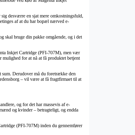
ingsmetode ved køb af Magenta Inkjet
er sig desværre en sjat mere omkostningsfuld,
etinges af at du har bopæl nærved e-
r og skal bruge din pakke omgående, og i det
enta Inkjet Cartridge (PFI-707M), men vær
ar mulighed for at nå at få produktet betjent
tsat sum. Derudover må du foretrække den
ensborg – vil være at få fragtfirmaet til at
andlere, og for det har massevis af e-
il mænd og kvinder – betragteligt, og endda
t Cartridge (PFI-707M) inden du gennemfører