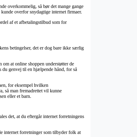
åbende overkommelig, så bør det mange gange
kunde overfor snydagtige internet firmaer.
del af et afbetalingstilbud som for
ens betingelser, det er dog bare ikke særlig
on om at online shoppen understøtter de
es du genvej til en hjælpende hånd, for så
onen, for eksempel hvilken
ura, så man fremadrettet vil kunne
en eller et barn.
es det, at du eftergår internet forretningens
le internet forretninger som tilbyder folk at