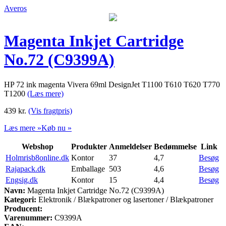
Averos
Magenta Inkjet Cartridge
No.72 (C9399A)
HP 72 ink magenta Vivera 69ml DesignJet T1100 T610 T620 T770
T1200
(Læs mere)
439
kr.
(Vis fragtpris)
Læs mere »
Køb nu »
Webshop
Produkter
Anmeldelser
Bedømmelse
Link
Holmrisb8online.dk
Kontor
37
4,7
Besøg
Rajapack.dk
Emballage
503
4,6
Besøg
Engsig.dk
Kontor
15
4,4
Besøg
Navn:
Magenta Inkjet Cartridge No.72 (C9399A)
Kategori:
Elektronik / Blækpatroner og lasertoner / Blækpatroner
Producent:
Varenummer:
C9399A