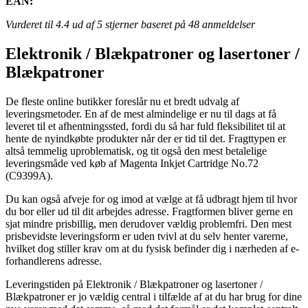
EAN:
Vurderet til
4.4
ud af 5 stjerner baseret på
48
anmeldelser
Elektronik / Blækpatroner og lasertoner /
Blækpatroner
De fleste online butikker foreslår nu et bredt udvalg af
leveringsmetoder. En af de mest almindelige er nu til dags at få
leveret til et afhentningssted, fordi du så har fuld fleksibilitet til at
hente de nyindkøbte produkter når der er tid til det. Fragttypen er
altså temmelig uproblematisk, og tit også den mest betalelige
leveringsmåde ved køb af Magenta Inkjet Cartridge No.72
(C9399A).
Du kan også afveje for og imod at vælge at få udbragt hjem til hvor
du bor eller ud til dit arbejdes adresse. Fragtformen bliver gerne en
sjat mindre prisbillig, men derudover vældig problemfri. Den mest
prisbevidste leveringsform er uden tvivl at du selv henter varerne,
hvilket dog stiller krav om at du fysisk befinder dig i nærheden af e-
forhandlerens adresse.
Leveringstiden på Elektronik / Blækpatroner og lasertoner /
Blækpatroner er jo vældig central i tilfælde af at du har brug for dine