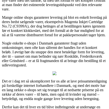
nye varer med det samme, så med det formål er det komplet centralt
at man finder det estimerede leveringstidspunkt ved den relevante
vare.
Mange online shops garanterer levering på blot en enkelt hverdag på
deres bedst sælgende varer, eksempelvis Magenta Inkjet Cartridge
No.72 (C9399A), der dog betinges af at bestillingen køres igennem
før et konkret klokkeslæt, med det formål at de har mulighed for at
nå at få varerne distribueret forud for at pakkepersonalet tager hjem.
Nogle enkelte e-shops i Danmark garanterer fragt uden
omkostninger, men ofte kun såfremt der handles for et konkret
beløb. I øvrigt bør du snuppe den mest betalelige form for levering,
der tit – uanset om man befinder sig nær Roskilde, Frederiksværk
eller Grindsted – er at få fragtmanden til at bringe din bestilling til et
udleveringssted.
Det er i dag ret så ukompliceret for os alle at lave prissammenligning
på forskellige internet forhandlere i Danmark, og med det motiv har
en lang række e-shops set sig tvunget til at nedsætte priserne på en
række af deres varer – til børn, men også til kvinder og mænd –
betydeligt, og endda nogle gange love levering uden beregning.
Derfor kan det til hver en tid blive indbringende at undersøge en