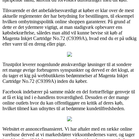
Tilsvarende er det anbefalelsesværdigt at køber er klar over de mest
aktuelle reglementer der har betydning for bestillingen, til eksempel
hvilken ombytningspolitik online shoppen garanterer. På grund af
dette er det ydermere vigtigt, at man stadigvæk opbevarer ens
købsbekræftelse, således man altid vil kunne bevise sit køb af
Magenta Inkjet Cartridge No.72 (C9399A), hvad end du er på udkig
efter varer til en dreng eller pige.
Trustpilot leverer nogenlunde ønskværdige løsninger til at sondere
ret mange øvrige forbrugeres synspunkter og derved er det klogt, at
du tager et kig på webbutikkens bedømmelser af Magenta Inkjet
Cartridge No.72 (C9399A) inden du køber.
Facebook indebærer på samme måde en del fortræffelige genveje til
at få et kig ind i e-handlens troværdighed. Desuden er der mange
online outlets hvor du kan offentliggøre en kritik af deres køb,
hvilket tilmed kan udnyttes til at bedømme kundetilfredsheden.
Websitet er annoncefinansieret. Vi har aftaler med en række online
varehuse derved at vi markedsfører virksomhedernes varer, og tager