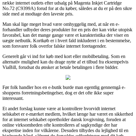
række internet outlets efter udsalg på Magenta Inkjet Cartridge
No.72 (C9399A) forud for at du køber, således at du er på den sikre
side med at modtage den laveste pris.
Man skal lige meget hvad være omhyggelig med, at når en e-
forhandler udbyder deres produkter for en pris der kan virke utopisk
favorabel, kan det mange gange være et karakteristika der viser en
uægte netbutik. Kortkøb er i hvert fald inkluderet i en bestemmelse,
som forsvarer folk overfor falske internet foretagender.
Generelt går vi ind for køb med kort eller mobilbetaling. Som en
alternativ mulighed kan du drage nytte af et tilbud fra eksempelvis
ViaBill, forudsat du ønsker at betale betalingen i flere bidder.
Før folk handler hos en e-butik burde man egentlig gennemgå e-
shoppens forretningsbetingelser, dog er det ofte ikke super
interessant.
Et andet forslag kunne være at kontrollere hvorvidt internet
selskabet er e-mærket medlem, hvilket længe har været en sikkerhed
for at internet selskabet opretholder dansk lovgivning, foruden at
online virksomheden ofte kontrolleres af sagkyndige der har
ekspertise inden for vilkårene. Desuden tilbydes du lejlighed til en
hjælpende hånd, såfremt du forvoldes udfordringer med dit køb.