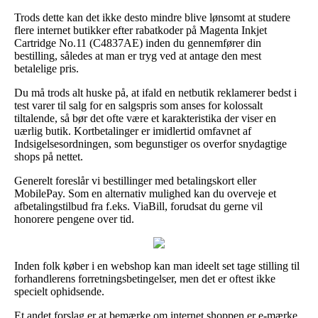
Trods dette kan det ikke desto mindre blive lønsomt at studere
flere internet butikker efter rabatkoder på Magenta Inkjet
Cartridge No.11 (C4837AE) inden du gennemfører din
bestilling, således at man er tryg ved at antage den mest
betalelige pris.
Du må trods alt huske på, at ifald en netbutik reklamerer bedst i
test varer til salg for en salgspris som anses for kolossalt
tiltalende, så bør det ofte være et karakteristika der viser en
uærlig butik. Kortbetalinger er imidlertid omfavnet af
Indsigelsesordningen, som begunstiger os overfor snydagtige
shops på nettet.
Generelt foreslår vi bestillinger med betalingskort eller
MobilePay. Som en alternativ mulighed kan du overveje et
afbetalingstilbud fra f.eks. ViaBill, forudsat du gerne vil
honorere pengene over tid.
Inden folk køber i en webshop kan man ideelt set tage stilling til
forhandlerens forretningsbetingelser, men det er oftest ikke
specielt ophidsende.
Et andet forslag er at bemærke om internet shoppen er e-mærke