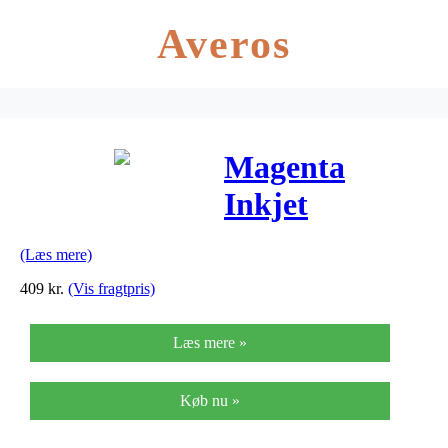
Averos
Magenta
Inkjet
Cartridge
(Læs mere)
No.11
409
kr.
(Vis fragtpris)
(C4837AE)
Læs mere »
Køb nu »