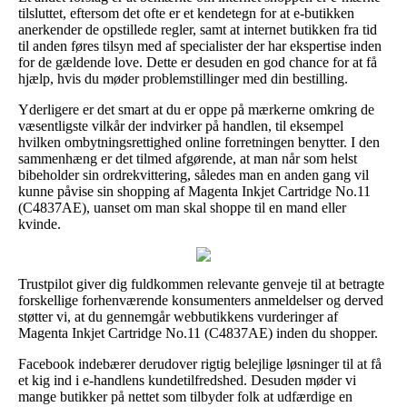
tilsluttet, eftersom det ofte er et kendetegn for at e-butikken
anerkender de opstillede regler, samt at internet butikken fra tid
til anden føres tilsyn med af specialister der har ekspertise inden
for de gældende love. Dette er desuden en god chance for at få
hjælp, hvis du møder problemstillinger med din bestilling.
Yderligere er det smart at du er oppe på mærkerne omkring de
væsentligste vilkår der indvirker på handlen, til eksempel
hvilken ombytningsrettighed online forretningen benytter. I den
sammenhæng er det tilmed afgørende, at man når som helst
bibeholder sin ordrekvittering, således man en anden gang vil
kunne påvise sin shopping af Magenta Inkjet Cartridge No.11
(C4837AE), uanset om man skal shoppe til en mand eller
kvinde.
Trustpilot giver dig fuldkommen relevante genveje til at betragte
forskellige forhenværende konsumenters anmeldelser og derved
støtter vi, at du gennemgår webbutikkens vurderinger af
Magenta Inkjet Cartridge No.11 (C4837AE) inden du shopper.
Facebook indebærer derudover rigtig belejlige løsninger til at få
et kig ind i e-handlens kundetilfredshed. Desuden møder vi
mange butikker på nettet som tilbyder folk at udfærdige en