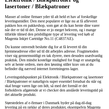
lasertoner / Blækpatroner
Masser af online firmaer yder til alt held et hav af forskellige
leveringsmidler. Den mest populære er lige nu at få afleveret
pakken hos en pakkeshop, som gør at du kan hente dine varer
når der er tid til det. Denne er jo meget bekvem, og i mange
tilfælde tilmed den prisbilligste type af levering ved køb af
Magenta Inkjet Cartridge No.11 (C4837AE).
Du kunne omvendt beslutte dig for at få leveret til din
hjemmeadresse eller ud til dit arbejdes adresse. Fragtmetoden
viser sig gennemsnitligt en tak dyrere, men desuden usædvanlig
praktisk. Den mindst kostelige mulighed for fragt er unægtelig
selv at hente ordren, men den løsning stiller krav om at du
befinder dig nærved internet forretningens lager.
Leveringstidspunktet på Elektronik / Blækpatroner og lasertoner
/ Blækpatroner er naturligvis super essentiel forudsat du står og
skal bruge varen lige om lidt, så med det formål er det
forholdsvis afgørende at vi checker den anslåede leveringstid på
det aktuelle produkt.
Størstedelen af e-firmaer i Danmark byder på dag-til-dag
levering på en række af deres produkter, eksempelvis Magenta