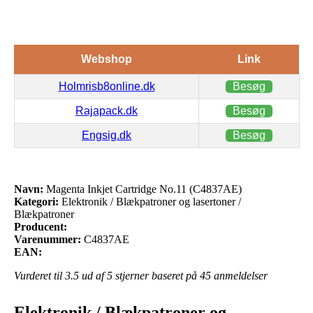
Webshop
Link
Holmrisb8online.dk
Besøg
Rajapack.dk
Besøg
Engsig.dk
Besøg
Navn:
Magenta Inkjet Cartridge No.11 (C4837AE)
Kategori:
Elektronik / Blækpatroner og lasertoner /
Blækpatroner
Producent:
Varenummer:
C4837AE
EAN:
Vurderet til
3.5
ud af 5 stjerner baseret på
45
anmeldelser
Elektronik / Blækpatroner og