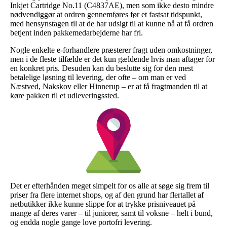
Inkjet Cartridge No.11 (C4837AE), men som ikke desto mindre
nødvendiggør at ordren gennemføres før et fastsat tidspunkt,
med hensynstagen til at de har udsigt til at kunne nå at få ordren
betjent inden pakkemedarbejderne har fri.
Nogle enkelte e-forhandlere præsterer fragt uden omkostninger,
men i de fleste tilfælde er det kun gældende hvis man aftager for
en konkret pris. Desuden kan du beslutte sig for den mest
betalelige løsning til levering, der ofte – om man er ved
Næstved, Nakskov eller Hinnerup – er at få fragtmanden til at
køre pakken til et udleveringssted.
Det er efterhånden meget simpelt for os alle at søge sig frem til
priser fra flere internet shops, og af den grund har flertallet af
netbutikker ikke kunne slippe for at trykke prisniveauet på
mange af deres varer – til juniorer, samt til voksne – helt i bund,
og endda nogle gange love portofri levering.