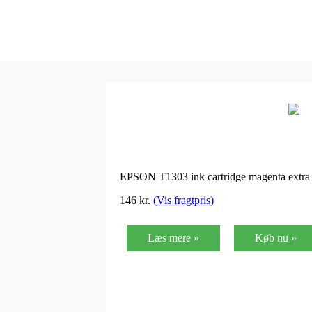
EPSON T1303 ink cartridge magenta extra 
146
kr.
(Vis fragtpris)
Læs mere »
Køb nu »