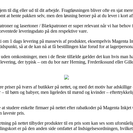
hjem til dig eller ud til dit arbejde. Fragtløsningen bliver ofte en sjat 
mt at hente pakken selv, men den løsning beroer på at du lever i kort a
troner og lasertoner / Blækpatroner er super relevant når vi har beho
forventede leveringsdato på den respektive vare.
anti om 1 dags levering på massevis af produkter, eksempelvis Magenta 
 tidspunkt, så at de kan nå at få bestillingen klar forud for at lagerpersonal
uden omkostninger, men i de fleste tilfælde gælder det kun hvis man han
evering, der typisk – om du bor nær Herning, Frederikssund eller Gillele
re priser på tværs af butikker på nettet, og med det motiv har adskillige 
 – til børn og babyer, men ligeledes til mænd og kvinder – eftertrykkel
de at studere enkelte firmaer på nettet efter rabatkoder på Magenta Inkj
 laveste pris.
rretning på nettet tilbyder produkter til en pris som kan ses som uforstå
lingskort er på den anden side omfattet af Indsigelsesordningen, hvilke