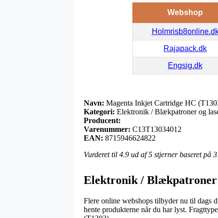
Webshop
Holmrisb8online.d
Rajapack.dk
Engsig.dk
Navn:
Magenta Inkjet Cartridge HC (T130
Kategori:
Elektronik / Blækpatroner og las
Producent:
Varenummer:
C13T13034012
EAN:
8715946624822
Vurderet til
4.9
ud af 5 stjerner baseret på
3
Elektronik / Blækpatroner
Flere online webshops tilbyder nu til dags di
hente produkterne når du har lyst. Fragttyp