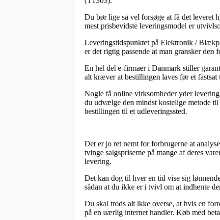
(T1303).
Du bør lige så vel forsøge at få det leveret 
mest prisbevidste leveringsmodel er utvivlso
Leveringstidspunktet på Elektronik / Blækpa
er det rigtig passende at man gransker den 
En hel del e-firmaer i Danmark stiller gar
alt kræver at bestillingen laves før et fastsat
Nogle få online virksomheder yder levering 
du udvælge den mindst kostelige metode til l
bestillingen til et udleveringssted.
Det er jo ret nemt for forbrugerne at analyse
tvinge salgspriserne på mange af deres varer
levering.
Det kan dog til hver en tid vise sig lønnen
sådan at du ikke er i tvivl om at indhente den
Du skal trods alt ikke overse, at hvis en fo
på en uærlig internet handler. Køb med beta