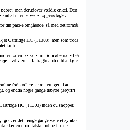
mere pebret, men derudover vældig enkel. Den
fstand af internet webshoppens lager.
v for din pakke omgående, så med det formål
Inkjet Cartridge HC (T1303), men som trods
et får fri.
dler for en fastsat sum. Som alternativ bør
je – vil være at få fragtmanden til at køre
online forhandlere været tvunget til at
igt, og endda nogle gange tilbyde gebyrfri
et Cartridge HC (T1303) inden du shopper,
eligt god, er det mange gange være et symbol
t dækker en imod falske online firmaer.