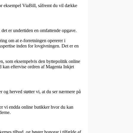
for eksempel ViaBill, såfremt du vil dække
n det er undertiden en omfattende opgave.
ring om at e-forretningen opererer i
kspertise inden for lovgivningen. Det er en
en, som eksempelvis den byttepolitik online
id kan eftervise ordren af Magenta Inkjet
er og herved støtter vi, at du ser nærmere på
der vi endda online butikker hvor du kan
derne.
ernes tilbud, og høster honorar i tilfælde af