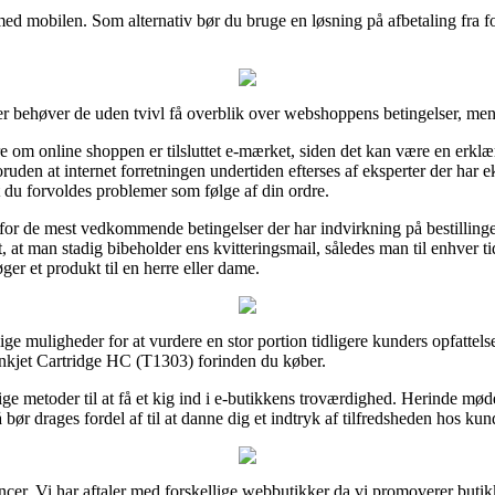
 med mobilen. Som alternativ bør du bruge en løsning på afbetaling fra 
er behøver de uden tvivl få overblik over webshoppens betingelser, me
re om online shoppen er tilsluttet e-mærket, siden det kan være en erklæ
den at internet forretningen undertiden efterses af eksperter der har e
idt du forvoldes problemer som følge af din ordre.
t for de mest vedkommende betingelser der har indvirkning på bestilling
, at man stadig bibeholder ens kvitteringsmail, således man til enhver t
r et produkt til en herre eller dame.
ige muligheder for at vurdere en stor portion tidligere kunders opfattels
kjet Cartridge HC (T1303) forinden du køber.
ige metoder til at få et kig ind i e-butikkens troværdighed. Herinde mø
bør drages fordel af til at danne dig et indtryk af tilfredsheden hos kun
oncer. Vi har aftaler med forskellige webbutikker da vi promoverer butikk