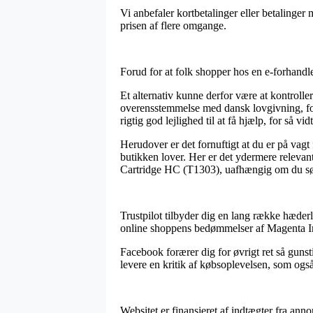
Vi anbefaler kortbetalinger eller betalinger
prisen af flere omgange.
Forud for at folk shopper hos en e-forhandl
Et alternativ kunne derfor være at kontrolle
overensstemmelse med dansk lovgivning, foru
rigtig god lejlighed til at få hjælp, for så v
Herudover er det fornuftigt at du er på vag
butikken lover. Her er det ydermere relevant
Cartridge HC (T1303), uafhængig om du søge
Trustpilot tilbyder dig en lang række hæderl
online shoppens bedømmelser af Magenta In
Facebook forærer dig for øvrigt ret så gunst
levere en kritik af købsoplevelsen, som også 
Websitet er finansieret af indtægter fra ann