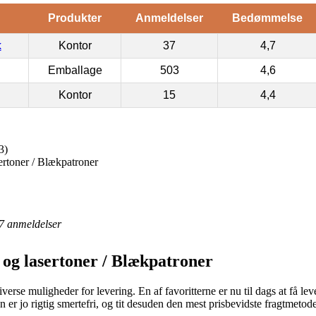
Produkter
Anmeldelser
Bedømmelse
k
Kontor
37
4,7
Emballage
503
4,6
Kontor
15
4,4
3)
ertoner / Blækpatroner
7
anmeldelser
 og lasertoner / Blækpatroner
verse muligheder for levering. En af favoritterne er nu til dags at få le
en er jo rigtig smertefri, og tit desuden den mest prisbevidste fragtmet