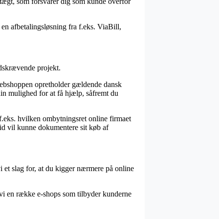
dtægt, som forsvarer dig som kunde overfor
en afbetalingsløsning fra f.eks. ViaBill,
tidskrævende projekt.
t webshoppen opretholder gældende dansk
in mulighed for at få hjælp, såfremt du
, f.eks. hvilken ombytningsret online firmaet
tid vil kunne dokumentere sit køb af
 vi et slag for, at du kigger nærmere på online
er vi en række e-shops som tilbyder kunderne