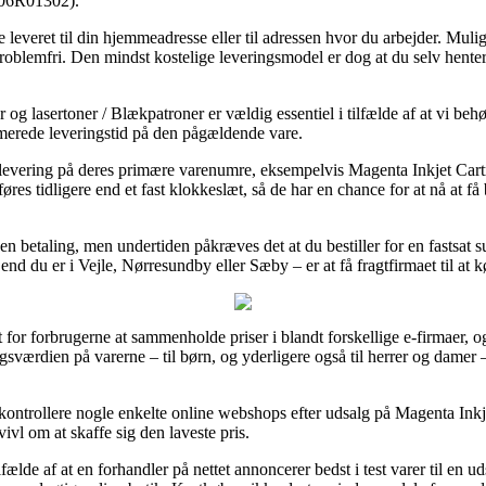
106R01302).
e leveret til din hjemmeadresse eller til adressen hvor du arbejder. Muli
 problemfri. Den mindst kostelige leveringsmodel er dog at du selv hente
og lasertoner / Blækpatroner er vældig essentiel i tilfælde af at vi beh
imerede leveringstid på den pågældende vare.
 dags levering på deres primære varenumre, eksempelvis Magenta Inkjet 
es tidligere end et fast klokkeslæt, så de har en chance for at nå at få
uden betaling, men undertiden påkræves det at du bestiller for en fastsa
d end du er i Vejle, Nørresundby eller Sæby – er at få fragtfirmaet til at k
t for forbrugerne at sammenholde priser i blandt forskellige e-firmaer, o
lgsværdien på varerne – til børn, og yderligere også til herrer og dame
ontrollere nogle enkelte online webshops efter udsalg på Magenta Ink
ivl om at skaffe sig den laveste pris.
ilfælde af at en forhandler på nettet annoncerer bedst i test varer til en