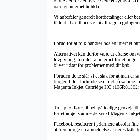
burde det for det meste være et symbol på e
uærlige internet butikker.
Vi anbefaler generelt kortbetalinger eller b
ifald du har til hensigt at afdrage regningen 
Forud for at folk handler hos en internet bu
Alternativet kan derfor være at efterse om 
lovgivning, foruden at internet forretningen
bliver udsat for problemer med dit køb.
Foruden dette slår vi et slag for at man er s
bruger. I den forbindelse er det på samme m
Magenta Inkjet Cartridge HC (106R01302), o
Trustpilot fører til helt pålidelige genveje ti
forretningens anmeldelser af Magenta Inkje
Facebook resulterer i ydermere absolut fine 
at frembringe en anmeldelse af deres køb, hvil