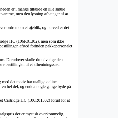
gheden er i mange tilfælde en lille smule
r varerne, men den løsning afhænger af at
øver ordren om et øjeblik, og herved er det
Cartridge HC (106R01302), men som ikke
 bestillingen afsted forinden pakkepersonalet
t sum. Derudover skulle du udvælge den
øre bestillingen til et afhentningssted.
g med det motiv har utallige online
r – en hel del, og endda nogle gange byde på
jet Cartridge HC (106R01302) forud for at
 udsalgspris der er mystisk overkommelig,