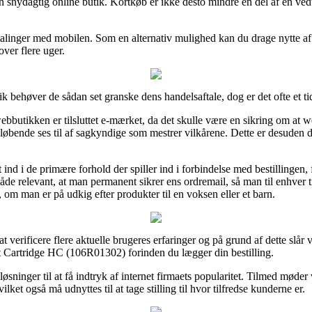
n snydagtig online butik. Kortkøb er ikke desto mindre en del af en ve
etalinger med mobilen. Som en alternativ mulighed kan du drage nytte af 
over flere uger.
tik behøver de sådan set granske dens handelsaftale, dog er det ofte et 
webbutikken er tilsluttet e-mærket, da det skulle være en sikring om a
 løbende ses til af sagkyndige som mestrer vilkårene. Dette er desuden d
at ind i de primære forhold der spiller ind i forbindelse med bestillingen
åde relevant, at man permanent sikrer ens ordremail, så man til enhver 
m man er på udkig efter produkter til en voksen eller et barn.
l at verificere flere aktuelle brugeres erfaringer og på grund af dette slår
t Cartridge HC (106R01302) forinden du lægger din bestilling.
løsninger til at få indtryk af internet firmaets popularitet. Tilmed mød
ket også må udnyttes til at tage stilling til hvor tilfredse kunderne er.