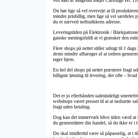
ved køb af Magenta Inkjet Cartridge HC (
Du bør lige så vel overveje at få produktern
mindre prisbillig, men lige så vel særdeles
du er nærved netbutikkens adresse.
Leveringstiden på Elektronik / Blækpatroner 
ganske meningsfuldt at vi gransker den est
Flere shops på nettet stiller udsigt til 1
desto mindre afhænger af at ordren gennemfør
tager hjem.
En hel del shops på nettet præsterer fragt 
billigste løsning til levering, der ofte – hva
Det er jo efterhånden ualmindeligt smertefri
webshops været presset til at at nedsætte sa
fragt uden betaling.
Dog kan det immervæk blive tiden værd at k
du gennemfører din handel, så du ikke er i tv
Du skal imidlertid være så påpasselig, at i t