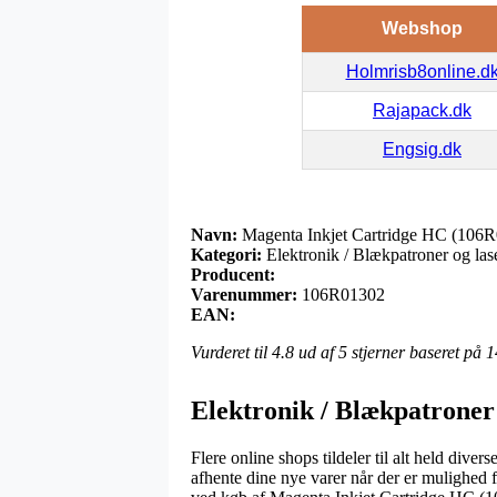
Webshop
Holmrisb8online.d
Rajapack.dk
Engsig.dk
Navn:
Magenta Inkjet Cartridge HC (106
Kategori:
Elektronik / Blækpatroner og las
Producent:
Varenummer:
106R01302
EAN:
Vurderet til
4.8
ud af 5 stjerner baseret på
1
Elektronik / Blækpatroner
Flere online shops tildeler til alt held div
afhente dine nye varer når der er mulighed 