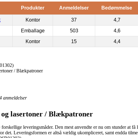
Produkter
Anmeldelser
Bedømmelse
k
Kontor
37
4,7
Emballage
503
4,6
Kontor
15
4,4
R01302)
ertoner / Blækpatroner
4
anmeldelser
 og lasertoner / Blækpatroner
erse forskellige leveringsmåder. Den mest anvendte er nu om stunder at få
for det. Leveringsformen er altså vældig ukompliceret, samt endda tilme