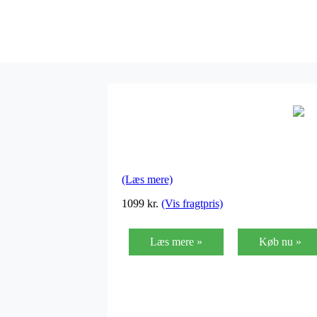
(Læs mere)
1099
kr.
(Vis fragtpris)
Læs mere »
Køb nu »