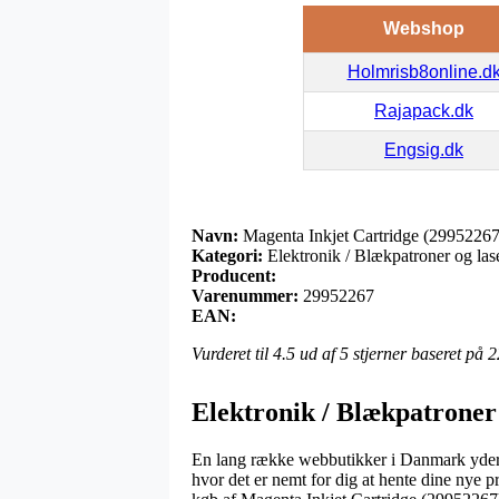
Webshop
Holmrisb8online.d
Rajapack.dk
Engsig.dk
Navn:
Magenta Inkjet Cartridge (29952267
Kategori:
Elektronik / Blækpatroner og las
Producent:
Varenummer:
29952267
EAN:
Vurderet til
4.5
ud af 5 stjerner baseret på
2
Elektronik / Blækpatroner
En lang række webbutikker i Danmark yder i 
hvor det er nemt for dig at hente dine nye p