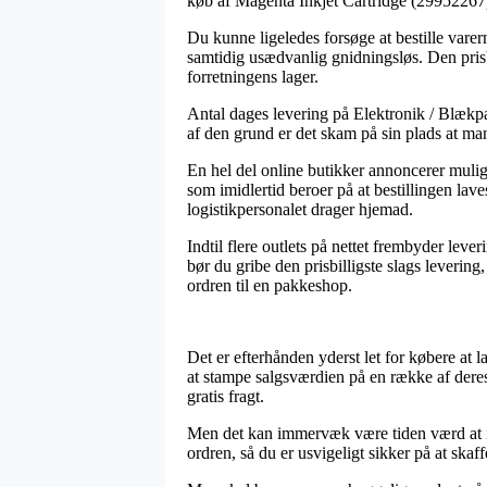
køb af Magenta Inkjet Cartridge (29952267
Du kunne ligeledes forsøge at bestille varern
samtidig usædvanlig gnidningsløs. Den prisb
forretningens lager.
Antal dages levering på Elektronik / Blækpat
af den grund er det skam på sin plads at ma
En hel del online butikker annoncerer muli
som imidlertid beroer på at bestillingen laves
logistikpersonalet drager hjemad.
Indtil flere outlets på nettet frembyder lev
bør du gribe den prisbilligste slags levering
ordren til en pakkeshop.
Det er efterhånden yderst let for købere at 
at stampe salgsværdien på en række af deres
gratis fragt.
Men det kan immervæk være tiden værd at in
ordren, så du er usvigeligt sikker på at skaff