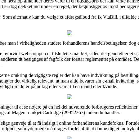
n netshop afhænder deres varer til en udsalgspris der kan virke hamrend
kort er dog dækket ind under en regel, der begunstiger os imod bedrageri
. Som alternativ kan du vælge et afdragstilbud fra fx ViaBill, i tilfælde
bør man i virkeligheden studere forhandlerens handelsbetingelser, dog er
 hvorvidt webshoppen er tilsluttet e-mærket, siden det generelt er et sig
andleren tit besigtiges af fagfolk der forstår reglementet på området. De
.
kerne omkring de vigtigste regler der kan have indvirkning på bestillin
ng er det virkelig relevant, at man altid bevarer sin e-mail kvittering,
ldigt om du er på udkig efter varer til en mand eller kvinde.
inger til at se nøjere på en hel del nuværende forbrugeres reflektioner o
ings af Magenta Inkjet Cartridge (29952267) inden du handler.
lige genveje til at få indsigt i online forhandlerens kundefokus. Forude
reforløbet, som ydermere må drages fordel af til at danne dig et indtryk 