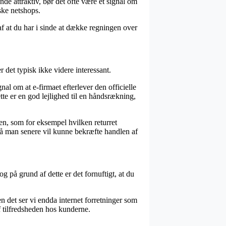
e attraktiv, bør det ofte være et signal om
ske netshops.
 af at du har i sinde at dække regningen over
 det typisk ikke videre interessant.
nal om at e-firmaet efterlever den officielle
tte er en god lejlighed til en håndsrækning,
gen, som for eksempel hvilken returret
 så man senere vil kunne bekræfte handlen af
g på grund af dette er det fornuftigt, at du
n det ser vi endda internet forretninger som
af tilfredsheden hos kunderne.