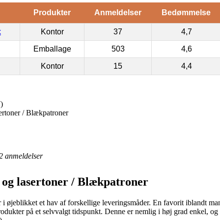
Produkter
Anmeldelser
Bedømmelse
k
Kontor
37
4,7
Emballage
503
4,6
Kontor
15
4,4
)
ertoner / Blækpatroner
2
anmeldelser
 og lasertoner / Blækpatroner
øjeblikket et hav af forskellige leveringsmåder. En favorit iblandt man
rodukter på et selvvalgt tidspunkt. Denne er nemlig i høj grad enkel, og 