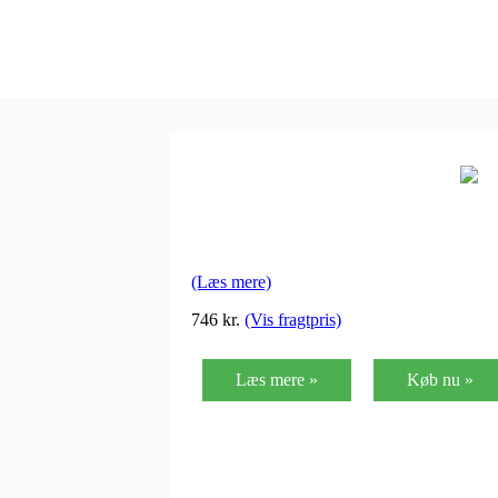
(Læs mere)
746
kr.
(Vis fragtpris)
Læs mere »
Køb nu »