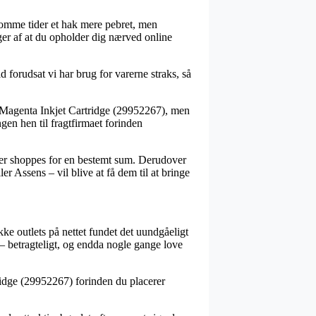
r somme tider et hak mere pebret, men
ger af at du opholder dig nærved online
 forudsat vi har brug for varerne straks, så
s Magenta Inkjet Cartridge (29952267), men
ngen hen til fragtfirmaet forinden
t der shoppes for en bestemt sum. Derudover
r Assens – vil blive at få dem til at bringe
kke outlets på nettet fundet det uundgåeligt
– betragteligt, og endda nogle gange love
ridge (29952267) forinden du placerer