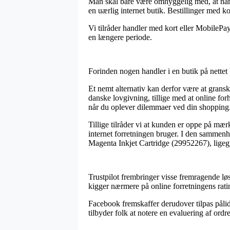
Man skal bare være omhyggelig med, at når e
en uærlig internet butik. Bestillinger med 
Vi tilråder handler med kort eller MobilePay
en længere periode.
Forinden nogen handler i en butik på nettet 
Et nemt alternativ kan derfor være at granske
danske lovgivning, tillige med at online forh
når du oplever dilemmaer ved din shopping
Tillige tilråder vi at kunden er oppe på mær
internet forretningen bruger. I den sammenhæ
Magenta Inkjet Cartridge (29952267), ligegy
Trustpilot frembringer visse fremragende løsn
kigger nærmere på online forretningens rat
Facebook fremskaffer derudover tilpas pålide
tilbyder folk at notere en evaluering af ord