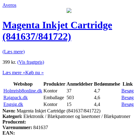
Averos
Magenta Inkjet Cartridge
(841637/841722)
(Læs mere)
399
kr.
(Vis fragtpris)
Læs mere »
Køb nu »
Webshop
Produkter
Anmeldelser
Bedømmelse
Link
Holmrisb8online.dk
Kontor
37
4,7
Besøg
Rajapack.dk
Emballage
503
4,6
Besøg
Engsig.dk
Kontor
15
4,4
Besøg
Navn:
Magenta Inkjet Cartridge (841637/841722)
Kategori:
Elektronik / Blækpatroner og lasertoner / Blækpatroner
Producent:
Varenummer:
841637
EAN: