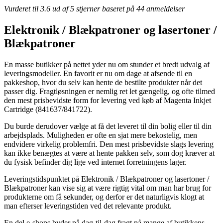
Vurderet til
3.6
ud af 5 stjerner baseret på
44
anmeldelser
Elektronik / Blækpatroner og lasertoner /
Blækpatroner
En masse butikker på nettet yder nu om stunder et bredt udvalg af
leveringsmodeller. En favorit er nu om dage at afsende til en
pakkeshop, hvor du selv kan hente de bestilte produkter når det
passer dig. Fragtløsningen er nemlig ret let gængelig, og ofte tilmed
den mest prisbevidste form for levering ved køb af Magenta Inkjet
Cartridge (841637/841722).
Du burde derudover vælge at få det leveret til din bolig eller til din
arbejdsplads. Muligheden er ofte en sjat mere bekostelig, men
endvidere virkelig problemfri. Den mest prisbevidste slags levering
kan ikke benægtes at være at hente pakken selv, som dog kræver at
du fysisk befinder dig lige ved internet forretningens lager.
Leveringstidspunktet på Elektronik / Blækpatroner og lasertoner /
Blækpatroner kan vise sig at være rigtig vital om man har brug for
produkterne om få sekunder, og derfor er det naturligvis klogt at
man efterser leveringstiden ved det relevante produkt.
En del e-shops byder på dag-til-dag fragt på mange af butikkens