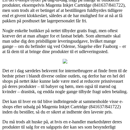
produkter, eksempelvis Magenta Inkjet Cartridge (841637/841722),
men som trods alt er betinget af at bestillingen fuldbyrdes tidligere
end et givent klokkeslæt, således at de har mulighed for at nå at få
pakken på posthuset før lagerpersonalet får fri.
Nogle enkelte butikker på nettet tilbyder gratis fragt, men oftest
kræver det at man aftager for et fastsat beløb. Som alternativ skal
man udse dig den prisbilligste leveringsudgave, hvilket mange
gange – om du befinder sig ved Odense, Slagelse eller Faaborg – er
at få dem til at bringe dine produkter til et udleveringssted.
Det er i dag særdeles bekvemt for internetbrugere at finde frem til de
bedste priser i blandt diverse online outlets, og derfor har en hel del
shops på nettet ikke kunne lade være med at reducere prisniveauet
på deres produkter – til babyer og børn, men også til mænd og
kvinder – drastisk, og endda nogle gange tilbyde fragt uden betaling.
Det kan til hver en tid blive indbringende at sammenholde visse e-
shops efter udsalg på Magenta Inkjet Cartridge (841637/841722)
inden du bestiller, så du er sikret at indhente den laveste pris.
Du må trods alt huske på, at hvis en e-handler markedsfører deres
produkter til salg for en salgspris der kan ses som besynderligt