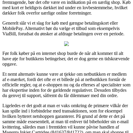
fremragende, bør det ofte være en indikation på en uærlig shop. Køb
med kort er heldigvis dækket ind under en lovbestemmelse, hvilket
dækker folk overfor uærlige online forretninger.
Generelt slår vi et slag for køb med gængse betalingskort eller
MobilePay. Alternativt bør du vælge et tilbud som eksempelvis
ViaBill, forudsat du ønsker at afdrage betalingen over en periode.
Før folk køber på en internet shop burde de når alt kommer til alt
have øje for butikkens betingelser, det er dog gerne en tidskrævende
opgave.
Et nemt alternativ kunne være at tjekke om netbutikken er medlem
af e-mærket, fordi det ofte er et billede på at netbutikken forstår de
officielle regler, og at e-shoppen nu og da efterses af specialister som
har ekspertise inden for de gældende regulativer. Desuden tilbydes
du genvej til support, såfremt du får dilemmaer med din ordre.
Ligeledes er det godt at man er vaks omkring de primære vilkår der
kan spille ind i forbindelse med transaktionen, som for eksempel
hvilken bytteret netshoppen garanterer. På grund af dette er det på
samme måde essesentielt, at man til enhver tid bibeholder sin e-mail
kvittering, således man i fremtiden vil kunne påvise handlen af
Magenta Inkjet Cartridge (841637/841722), om man skal shoppe til