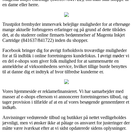
en dame eller herre.
Trustpilot frembyder immervæk belejlige muligheder for at eftersøge
mange aktuelle forbrugeres erfaringer og på grund af dette tilrådes
det, at du studerer online firmaets bedømmelser af Magenta Inkjet
Cartridge (841637/841722) inden du shopper.
Facebook bringer dig for øvrigt forholdsvis troværdige muligheder
for at få indblik i online forretningens kundefokus. I øvrigt møder vi
en del e-shops som giver folk mulighed for at sammensætte en
anmeldelse af virksomhedens service, hvilket tillige burde benyttes
til at danne dig et indtryk af hvor tilfredse kunderne er.
Vores hjemmeside er reklamefinansieret. Vi har samarbejder med
masser af e-shops eftersom vi annoncerer forretningernes tilbud, og
tager provision i tilfælde af at en af vores besøgende gennemfører et
indkøb.
Anvisninger vedrørende tilbud og butikker på nettet vedligeholdes
jævnligt, men vi ønsker ikke at påtage os ansvaret for justeringer der
måtte være iværksat efter at vi sidst opdaterede sidens oplysninger.