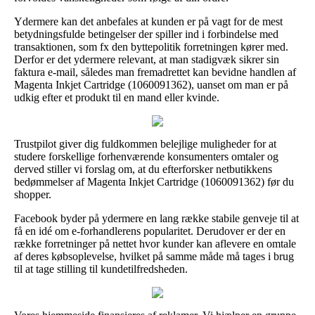
Ydermere kan det anbefales at kunden er på vagt for de mest
betydningsfulde betingelser der spiller ind i forbindelse med
transaktionen, som fx den byttepolitik forretningen kører med.
Derfor er det ydermere relevant, at man stadigvæk sikrer sin
faktura e-mail, således man fremadrettet kan bevidne handlen af
Magenta Inkjet Cartridge (1060091362), uanset om man er på
udkig efter et produkt til en mand eller kvinde.
Trustpilot giver dig fuldkommen belejlige muligheder for at
studere forskellige forhenværende konsumenters omtaler og
derved stiller vi forslag om, at du efterforsker netbutikkens
bedømmelser af Magenta Inkjet Cartridge (1060091362) før du
shopper.
Facebook byder på ydermere en lang række stabile genveje til at
få en idé om e-forhandlerens popularitet. Derudover er der en
række forretninger på nettet hvor kunder kan aflevere en omtale
af deres købsoplevelse, hvilket på samme måde må tages i brug
til at tage stilling til kundetilfredsheden.