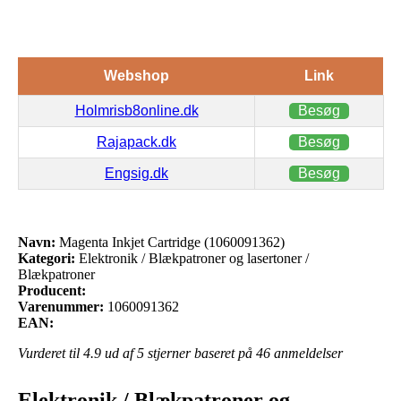
Webshop
Link
Holmrisb8online.dk
Besøg
Rajapack.dk
Besøg
Engsig.dk
Besøg
Navn:
Magenta Inkjet Cartridge (1060091362)
Kategori:
Elektronik / Blækpatroner og lasertoner /
Blækpatroner
Producent:
Varenummer:
1060091362
EAN:
Vurderet til
4.9
ud af 5 stjerner baseret på
46
anmeldelser
Elektronik / Blækpatroner og