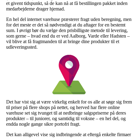
et givent tidspunkt, så de kan nå at få bestillingen pakket inden
medarbejderne drager hjemad.
En hel del internet varehuse præsterer fragt uden beregning, men
for det meste er det så nødvendigt at du aftager for en bestemt
sum. I øvrigt bør du vælge den prisbilligste metode til levering,
som gerne – hvad end du er ved Aalborg, Varde eller Hadsten –
vil blive at få fragtmanden til at bringe dine produkter til et
udleveringssted.
Det har vist sig at være virkelig enkelt for os alle at søge sig frem
til priser på flere shops på nettet, og herved har flere online
varehuse set sig tvunget til at nedbringe salgspriserne på deres
produkter – til juniorer, og samtidig til voksne – en hel del, og
endda nogle gange sikre portofri fragt.
Det kan alligevel vise sig indbringende at eftergå enkelte firmaer