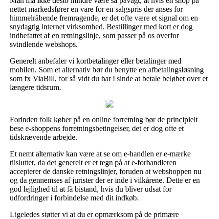
Man må ikke desto mindre være så påvagt, at hvis en shop på
nettet markedsfører en vare for en salgspris der anses for
himmelråbende fremragende, er det ofte være et signal om en
snydagtig internet virksomhed. Bestillinger med kort er dog
indbefattet af en retningslinje, som passer på os overfor
svindlende webshops.
Generelt anbefaler vi kortbetalinger eller betalinger med
mobilen. Som et alternativ bør du benytte en afbetalingsløsning
som fx ViaBill, for så vidt du har i sinde at betale beløbet over et
længere tidsrum.
Forinden folk køber på en online forretning bør de principielt
bese e-shoppens forretningsbetingelser, det er dog ofte et
tidskrævende arbejde.
Et nemt alternativ kan være at se om e-handlen er e-mærke
tilsluttet, da det generelt er et tegn på at e-forhandleren
accepterer de danske retningslinjer, foruden at webshoppen nu
og da gennemses af jurister der er inde i vilkårene. Dette er en
god lejlighed til at få bistand, hvis du bliver udsat for
udfordringer i forbindelse med dit indkøb.
Ligeledes støtter vi at du er opmærksom på de primære