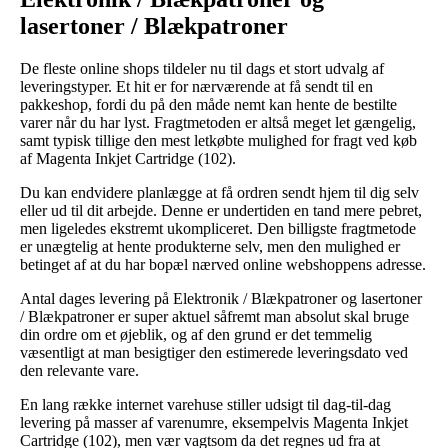
lasertoner / Blækpatroner
De fleste online shops tildeler nu til dags et stort udvalg af
leveringstyper. Et hit er for nærværende at få sendt til en
pakkeshop, fordi du på den måde nemt kan hente de bestilte
varer når du har lyst. Fragtmetoden er altså meget let gængelig,
samt typisk tillige den mest letkøbte mulighed for fragt ved køb
af Magenta Inkjet Cartridge (102).
Du kan endvidere planlægge at få ordren sendt hjem til dig selv
eller ud til dit arbejde. Denne er undertiden en tand mere pebret,
men ligeledes ekstremt ukompliceret. Den billigste fragtmetode
er unægtelig at hente produkterne selv, men den mulighed er
betinget af at du har bopæl nærved online webshoppens adresse.
Antal dages levering på Elektronik / Blækpatroner og lasertoner
/ Blækpatroner er super aktuel såfremt man absolut skal bruge
din ordre om et øjeblik, og af den grund er det temmelig
væsentligt at man besigtiger den estimerede leveringsdato ved
den relevante vare.
En lang række internet varehuse stiller udsigt til dag-til-dag
levering på masser af varenumre, eksempelvis Magenta Inkjet
Cartridge (102), men vær vagtsom da det regnes ud fra at