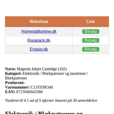
Webshop
Link
Holmrisb8online.dk
Besøg
Rajapack.dk
Besøg
Engsig.dk
Besøg
Navn:
Magenta Inkjet Cartridge (102)
Kategori:
Elektronik / Blækpatroner og lasertoner /
Blækpatroner
Producent:
Varenummer:
C13T03R340
EAN:
8715946643366
Vurderet til
4.1
ud af 5 stjerner baseret på
30
anmeldelser
Elektronik / Blækpatroner og