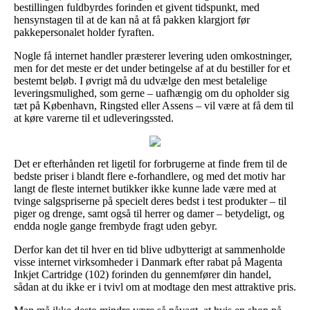
bestillingen fuldbyrdes forinden et givent tidspunkt, med
hensynstagen til at de kan nå at få pakken klargjort før
pakkepersonalet holder fyraften.
Nogle få internet handler præsterer levering uden omkostninger,
men for det meste er det under betingelse af at du bestiller for et
bestemt beløb. I øvrigt må du udvælge den mest betalelige
leveringsmulighed, som gerne – uafhængig om du opholder sig
tæt på København, Ringsted eller Assens – vil være at få dem til
at køre varerne til et udleveringssted.
Det er efterhånden ret ligetil for forbrugerne at finde frem til de
bedste priser i blandt flere e-forhandlere, og med det motiv har
langt de fleste internet butikker ikke kunne lade være med at
tvinge salgspriserne på specielt deres bedst i test produkter – til
piger og drenge, samt også til herrer og damer – betydeligt, og
endda nogle gange frembyde fragt uden gebyr.
Derfor kan det til hver en tid blive udbytterigt at sammenholde
visse internet virksomheder i Danmark efter rabat på Magenta
Inkjet Cartridge (102) forinden du gennemfører din handel,
sådan at du ikke er i tvivl om at modtage den mest attraktive pris.