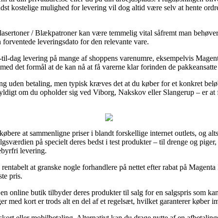
t kostelige mulighed for levering vil dog altid være selv at hente ordr
 lasertoner / Blækpatroner kan være temmelig vital såfremt man behøver
n forventede leveringsdato for den relevante vare.
ag-til-dag levering på mange af shoppens varenumre, eksempelvis Magen
kt, med det formål at de kan nå at få varerne klar forinden de pakkeansatte
g uden betaling, men typisk kræves det at du køber for et konkret belø
gegyldigt om du opholder sig ved Viborg, Nakskov eller Slangerup – er at 
ere at sammenligne priser i blandt forskellige internet outlets, og altså 
sværdien på specielt deres bedst i test produkter – til drenge og piger, 
yrfri levering.
rentabelt at granske nogle forhandlere på nettet efter rabat på Magenta
te pris.
 online butik tilbyder deres produkter til salg for en salgspris som kan
er med kort er trods alt en del af et regelsæt, hvilket garanterer køber 
skort eller mobilbetaling. Alternativt kan du drage nytte af en afbetalin