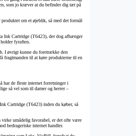
en, som jo kræver at du befinder dig tæt på
 produktet om et øjeblik, så med det formål
ta Ink Cartridge (T6423), der dog afhænger
 holder fyraften.
b. I øvrigt kunne du foretrække den
få fragtmanden til at køre produkterne til en
har de fleste internet forretninger i
lige så vel som til damer og herrer –
 Ink Cartridge (T6423) inden du køber, så
 virke umådelig favorabel, er det ofte være
imod bedrageriske internet handler.
gsløsning som f.eks. ViaBill, forudsat du