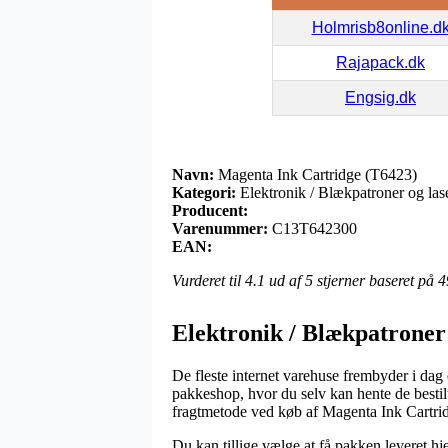
Holmrisb8online.d
Rajapack.dk
Engsig.dk
Navn:
Magenta Ink Cartridge (T6423)
Kategori:
Elektronik / Blækpatroner og las
Producent:
Varenummer:
C13T642300
EAN:
Vurderet til
4.1
ud af 5 stjerner baseret på
4
Elektronik / Blækpatroner
De fleste internet varehuse frembyder i dag e
pakkeshop, hvor du selv kan hente de bestil
fragtmetode ved køb af Magenta Ink Cartri
Du kan tillige vælge at få pakken leveret hj