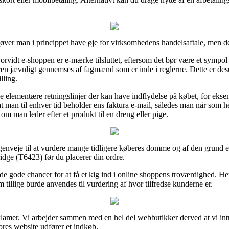
høver man i princippet have øje for virksomhedens handelsaftale, men d
orvidt e-shoppen er e-mærke tilsluttet, eftersom det bør være et sympol
leren jævnligt gennemses af fagmænd som er inde i reglerne. Dette er de
lling.
 de elementære retningslinjer der kan have indflydelse på købet, for eks
t man til enhver tid beholder ens faktura e-mail, således man når som hels
 man leder efter et produkt til en dreng eller pige.
genveje til at vurdere mange tidligere køberes domme og af den grund er 
idge (T6423) før du placerer din ordre.
e gode chancer for at få et kig ind i online shoppens troværdighed. He
 tillige burde anvendes til vurdering af hvor tilfredse kunderne er.
eklamer. Vi arbejder sammen med en hel del webbutikker derved at vi i
ores website udfører et indkøb.