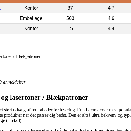
k
Kontor
37
4,7
Emballage
503
4,6
Kontor
15
4,4
ertoner / Blækpatroner
9
anmeldelser
 og lasertoner / Blækpatroner
t stort udvalg af muligheder for levering. En af dem der er mest populær 
te produkter når det passer dig bedst. Den er altså ultra bekvem, og typ
dge (T6423).
em til din privatadresse eller ud på din arbejdsplads. Fragtløsningen bli