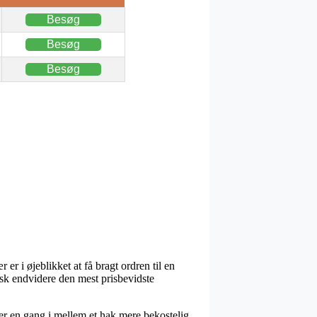
Besøg
Besøg
Besøg
er i øjeblikket at få bragt ordren til en
isk endvidere den mest prisbevidste
ver en gang i mellem et hak mere bekostelig,