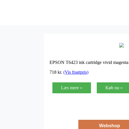
EPSON T6423 ink cartridge vivid magenta 
718
kr.
(Vis fragtpris)
Læs mere »
Køb nu »
Webshop