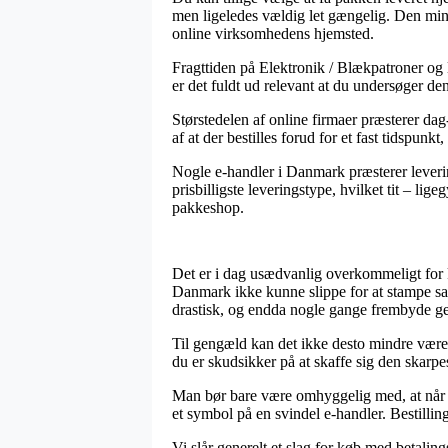
men ligeledes vældig let gængelig. Den minds
online virksomhedens hjemsted.
Fragttiden på Elektronik / Blækpatroner og
er det fuldt ud relevant at du undersøger de
Størstedelen af online firmaer præsterer d
af at der bestilles forud for et fast tidspun
Nogle e-handler i Danmark præsterer leverin
prisbilligste leveringstype, hvilket tit – li
pakkeshop.
Det er i dag usædvanlig overkommeligt for køb
Danmark ikke kunne slippe for at stampe salg
drastisk, og endda nogle gange frembyde geb
Til gengæld kan det ikke desto mindre være 
du er skudsikker på at skaffe sig den skarpes
Man bør bare være omhyggelig med, at når en
et symbol på en svindel e-handler. Bestilling
Vi slår generelt et slag for køb med betaling