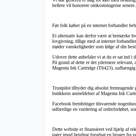
hellere vil honorere omkostningerne senere.
Før folk køber på en internet forhandler be
Et alternativ kan derfor være at bemærke hv
lovgivning, tillige med at internet forhand
møder vanskeligheder som følge af din besti
Udover dette anbefaler vi at du er sat ind i
På grund af dette er det ydermere relevant, a
Magenta Ink Cartridge (T6423), uafhængig om
Trustpilot tilbyder dig absolut fremragende 
butikkens anmeldelser af Magenta Ink Cartr
Facebook frembringer tilsvarende nogenlund
udfærdige en vurdering af ordreforløbet, som
Dette website er finansieret ved hjælp af r
tager imod betaling forudsat en bruger fra v