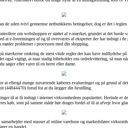
an de uden tvivl gennemse netbutikkens betingelser, dog er det i reglen
rollere om webshoppen er støttet af e-mærket, grundet at det burde vær
 med at e-forretningen af og til overværes af eksperter der har indsigt i 
 du møder problemer i processen med din shopping.
 på mærkerne omkring de mest vitale regler der kan have indflydelse på 
r det også vigtigt, at man stadig bibeholder ens ordrekvittering, så man 
søger efter varer til en herre eller dame.
for at eftergå mange nuværende køberes evalueringer og på grund af dett
 (44844470) forud for at du lægger din bestilling.
inger til at få indsigt i internet virksomhedens popularitet. Herinde er d
es køb, som på samme måde bør drages fordel af til at afveje hvor gla
 samarbejder med masser af online varehuse og markedsfører virksomhe
fører en handel.