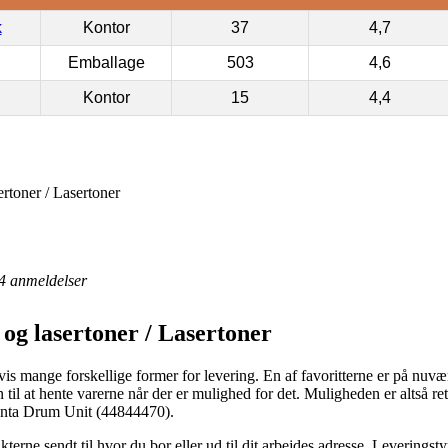
k
Kontor
37
4,7
Emballage
503
4,6
Kontor
15
4,4
rtoner / Lasertoner
4
anmeldelser
og lasertoner / Lasertoner
is mange forskellige former for levering. En af favoritterne er på nuvære
n til at hente varerne når der er mulighed for det. Muligheden er altså ret
enta Drum Unit (44844470).
rne sendt til hvor du bor eller ud til dit arbejdes adresse. Leveringsty