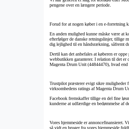
pengene over en længere periode.
Forud for at nogen køber i en e-forretning k
En anden mulighed kunne måske være at kont
efterfølger de danske retningslinjer, tillige
dig lejlighed til en håndsrækning, såfremt
Dertil kan det anbefales at køberen er oppe
webbutikken garanterer. I relation til det e
Magenta Drum Unit (44844470), hvad end du 
Trustpilot præsterer evigt sikre muligheder 
virksomhedens ratings af Magenta Drum Unit
Facebook fremskaffer tillige en del fine løsn
kunderne at udfærdige en bedømmelse af der
Vores hjemmeside er annoncefinansieret. Vi
så vidt en bruger fra vores hjemmeside fuld