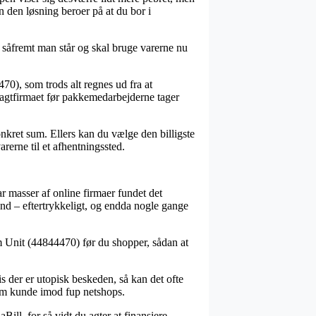
n den løsning beroer på at du bor i
 såfremt man står og skal bruge varerne nu
0), som trods alt regnes ud fra at
 fragtfirmaet før pakkemedarbejderne tager
konkret sum. Ellers kan du vælge den billigste
rerne til et afhentningssted.
ar masser af online firmaer fundet det
ænd – eftertrykkeligt, og endda nogle gange
um Unit (44844470) før du shopper, sådan at
is der er utopisk beskeden, så kan det ofte
som kunde imod fup netshops.
ill, for så vidt du agter at finansiere