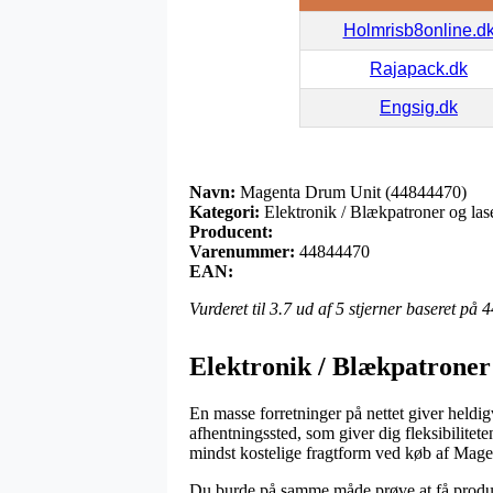
Holmrisb8online.d
Rajapack.dk
Engsig.dk
Navn:
Magenta Drum Unit (44844470)
Kategori:
Elektronik / Blækpatroner og lase
Producent:
Varenummer:
44844470
EAN:
Vurderet til
3.7
ud af 5 stjerner baseret på
4
Elektronik / Blækpatroner 
En masse forretninger på nettet giver heldigv
afhentningssted, som giver dig fleksibilitete
mindst kostelige fragtform ved køb af Mag
Du burde på samme måde prøve at få produkte