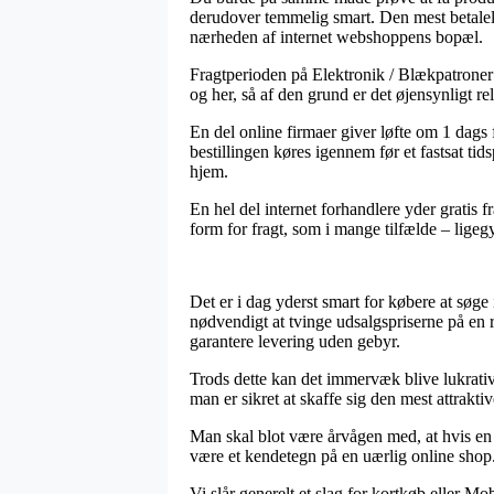
derudover temmelig smart. Den mest betalelig
nærheden af internet webshoppens bopæl.
Fragtperioden på Elektronik / Blækpatroner 
og her, så af den grund er det øjensynligt re
En del online firmaer giver løfte om 1 dag
bestillingen køres igennem før et fastsat tid
hjem.
En hel del internet forhandlere yder gratis f
form for fragt, som i mange tilfælde – ligegy
Det er i dag yderst smart for købere at søge
nødvendigt at tvinge udsalgspriserne på en 
garantere levering uden gebyr.
Trods dette kan det immervæk blive lukrativ
man er sikret at skaffe sig den mest attraktiv
Man skal blot være årvågen med, at hvis en fo
være et kendetegn på en uærlig online shop.
Vi slår generelt et slag for kortkøb eller Mo