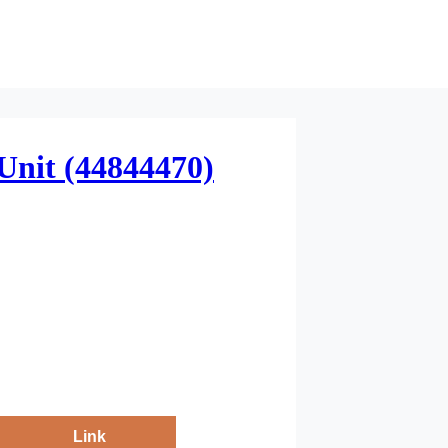
nit (44844470)
Link