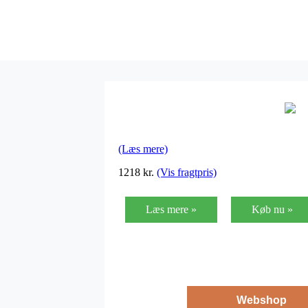
(Læs mere)
1218
kr.
(Vis fragtpris)
Læs mere »
Køb nu »
Webshop