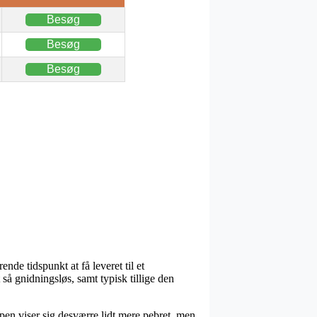
Besøg
Besøg
Besøg
nde tidspunkt at få leveret til et
 så gnidningsløs, samt typisk tillige den
pen viser sig desværre lidt mere pebret, men