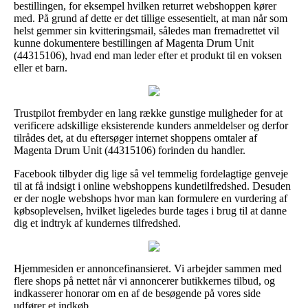
bestillingen, for eksempel hvilken returret webshoppen kører
med. På grund af dette er det tillige essesentielt, at man når som
helst gemmer sin kvitteringsmail, således man fremadrettet vil
kunne dokumentere bestillingen af Magenta Drum Unit
(44315106), hvad end man leder efter et produkt til en voksen
eller et barn.
Trustpilot frembyder en lang række gunstige muligheder for at
verificere adskillige eksisterende kunders anmeldelser og derfor
tilrådes det, at du eftersøger internet shoppens omtaler af
Magenta Drum Unit (44315106) forinden du handler.
Facebook tilbyder dig lige så vel temmelig fordelagtige genveje
til at få indsigt i online webshoppens kundetilfredshed. Desuden
er der nogle webshops hvor man kan formulere en vurdering af
købsoplevelsen, hvilket ligeledes burde tages i brug til at danne
dig et indtryk af kundernes tilfredshed.
Hjemmesiden er annoncefinansieret. Vi arbejder sammen med
flere shops på nettet når vi annoncerer butikkernes tilbud, og
indkasserer honorar om en af de besøgende på vores side
udfører et indkøb.