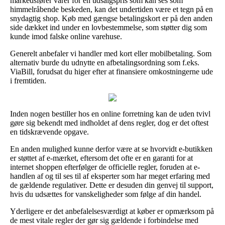
markedsfører varer for en udsalgspris som kan ses som
himmelråbende beskeden, kan det undertiden være et tegn på en
snydagtig shop. Køb med gængse betalingskort er på den anden
side dækket ind under en lovbestemmelse, som støtter dig som
kunde imod falske online varehuse.
Generelt anbefaler vi handler med kort eller mobilbetaling. Som
alternativ burde du udnytte en afbetalingsordning som f.eks.
ViaBill, forudsat du higer efter at finansiere omkostningerne ude
i fremtiden.
Inden nogen bestiller hos en online forretning kan de uden tvivl
gøre sig bekendt med indholdet af dens regler, dog er det oftest
en tidskrævende opgave.
En anden mulighed kunne derfor være at se hvorvidt e-butikken
er støttet af e-mærket, eftersom det ofte er en garanti for at
internet shoppen efterfølger de officielle regler, foruden at e-
handlen af og til ses til af eksperter som har meget erfaring med
de gældende regulativer. Dette er desuden din genvej til support,
hvis du udsættes for vanskeligheder som følge af din handel.
Yderligere er det anbefalelsesværdigt at køber er opmærksom på
de mest vitale regler der gør sig gældende i forbindelse med