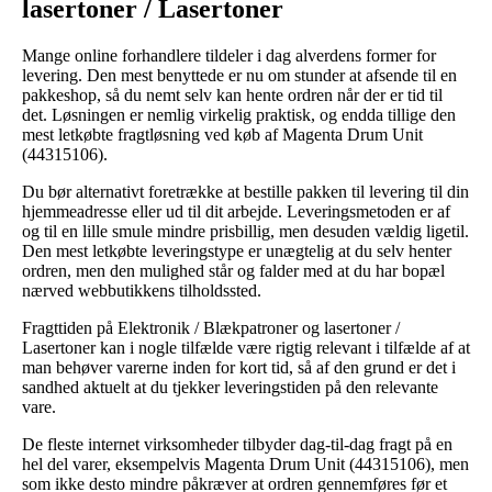
lasertoner / Lasertoner
Mange online forhandlere tildeler i dag alverdens former for
levering. Den mest benyttede er nu om stunder at afsende til en
pakkeshop, så du nemt selv kan hente ordren når der er tid til
det. Løsningen er nemlig virkelig praktisk, og endda tillige den
mest letkøbte fragtløsning ved køb af Magenta Drum Unit
(44315106).
Du bør alternativt foretrække at bestille pakken til levering til din
hjemmeadresse eller ud til dit arbejde. Leveringsmetoden er af
og til en lille smule mindre prisbillig, men desuden vældig ligetil.
Den mest letkøbte leveringstype er unægtelig at du selv henter
ordren, men den mulighed står og falder med at du har bopæl
nærved webbutikkens tilholdssted.
Fragttiden på Elektronik / Blækpatroner og lasertoner /
Lasertoner kan i nogle tilfælde være rigtig relevant i tilfælde af at
man behøver varerne inden for kort tid, så af den grund er det i
sandhed aktuelt at du tjekker leveringstiden på den relevante
vare.
De fleste internet virksomheder tilbyder dag-til-dag fragt på en
hel del varer, eksempelvis Magenta Drum Unit (44315106), men
som ikke desto mindre påkræver at ordren gennemføres før et