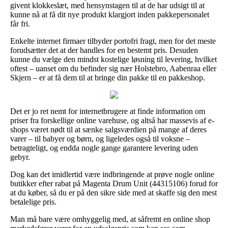
givent klokkeslæt, med hensynstagen til at de har udsigt til at
kunne nå at få dit nye produkt klargjort inden pakkepersonalet
får fri.
Enkelte internet firmaer tilbyder portofri fragt, men for det meste
forudsætter det at der handles for en bestemt pris. Desuden
kunne du vælge den mindst kostelige løsning til levering, hvilket
oftest – uanset om du befinder sig nær Holstebro, Aabenraa eller
Skjern – er at få dem til at bringe din pakke til en pakkeshop.
Det er jo ret nemt for internetbrugere at finde information om
priser fra forskellige online varehuse, og altså har massevis af e-
shops været nødt til at sænke salgsværdien på mange af deres
varer – til babyer og børn, og ligeledes også til voksne –
betragteligt, og endda nogle gange garantere levering uden
gebyr.
Dog kan det imidlertid være indbringende at prøve nogle online
butikker efter rabat på Magenta Drum Unit (44315106) forud for
at du køber, så du er på den sikre side med at skaffe sig den mest
betalelige pris.
Man må bare være omhyggelig med, at såfremt en online shop